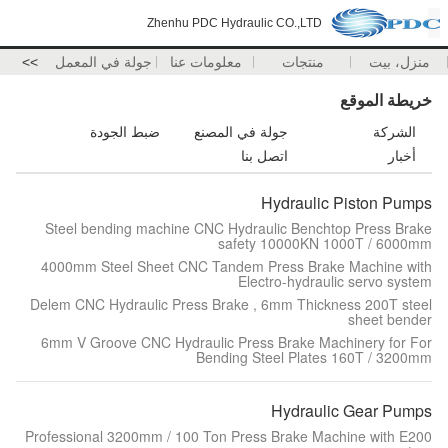
Zhenhu PDC Hydraulic CO.,LTD
منزل، بيت
منتجات
معلومات عنا
جولة في المعمل
>>
خريطة الموقع
الشركة
جولة في المصنع
ضبط الجودة
أخبار
اتصل بنا
Hydraulic Piston Pumps
Steel bending machine CNC Hydraulic Benchtop Press Brake
safety 10000KN 1000T / 6000mm
4000mm Steel Sheet CNC Tandem Press Brake Machine with
Electro-hydraulic servo system
Delem CNC Hydraulic Press Brake , 6mm Thickness 200T steel
sheet bender
6mm V Groove CNC Hydraulic Press Brake Machinery for For
Bending Steel Plates 160T / 3200mm
Hydraulic Gear Pumps
Professional 3200mm / 100 Ton Press Brake Machine with E200