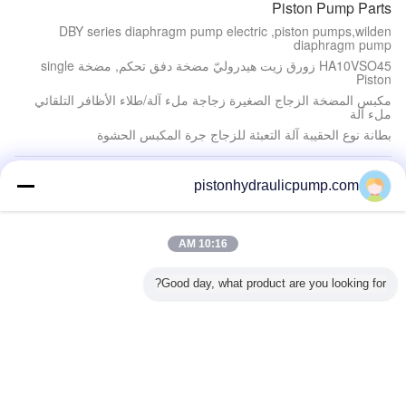
Piston Pump Parts
DBY series diaphragm pump electric ,piston pumps,wilden
diaphragm pump
HA10VSO45 زورق زيت هيدروليّ مضخة دفق تحكم, مضخة single
Piston
مكبس المضخة الزجاج الصغيرة زجاجة ملء آلة/طلاء الأظافر التلقائي
ملء آلة
بطانة نوع الحقيبة آلة التعبئة للزجاج جرة المكبس الحشوة
Directional Hydraulic Valve
pistonhydraulicpump.com
3 المحاور مقطورة نظام هيدروليكي شاحنة الناقل سيارة / نصف
السيارات متعهد النقل مقطورة المغلقة
Hydraulic Valve
10:16 AM
Z41X RRHX المريح يجلس بوابة صمام الأزرق طلاء الحديد EPDM /
NBR
Good day, what product are you looking for?
بلك عملية خردة الصلب بالات الصحافة مع دليل صمام / الخردة الألومنيوم
بالر
Hydraulic Piston Pumps
الهيدروليكية مكبس المضخة ريكسروث A2F12 /
23/28/55/80/107/125/160/180/200/225/250/355/500/1000