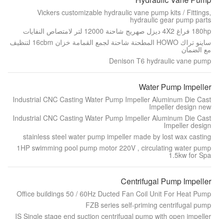
Vickers customizable hydraulic vane pump kits / Fittings,
hydraulic gear pump parts
180hp فراغ 4X2 ديزل صهريج شاحنة 12000 لتر لامتصاص النفايات
ساينو تراك HOWO المطحنة شاحنة لجمع القمامة خزان 16cbm لتنظيف
مع الضمان
Denison T6 hydraulic vane pump
Water Pump Impeller
Industrial CNC Casting Water Pump Impeller Aluminum Die Cast
Impeller design new
Industrial CNC Casting Water Pump Impeller Aluminum Die Cast
Impeller design
stainless steel water pump impeller made by lost wax casting
1HP swimming pool pump motor 220V , circulating water pump
1.5kw for Spa
Centrifugal Pump Impeller
Office buildings 50 / 60Hz Ducted Fan Coil Unit For Heat Pump
FZB series self-priming centrifugal pump
IS Single stage end suction centrifugal pump with open impeller