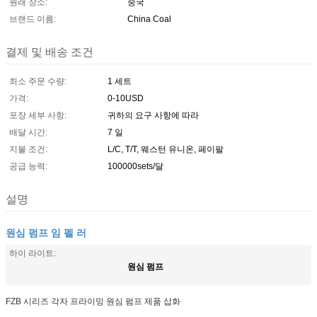
원래 장소:
중국
브랜드 이름:
China Coal
결제 및 배송 조건
최소 주문 수량:
1 세트
가격:
0-10USD
포장 세부 사항:
귀하의 요구 사항에 따라
배달 시간:
7 일
지불 조건:
L/C, T/T, 웨스턴 유니온, 페이팔
공급 능력:
100000sets/달
설명
원심 펌프 임 펠 러
하이 라이트:
원심 펌프
FZB 시리즈 각자 프라이밍 원심 펌프 제품 삽화