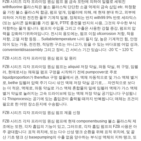
FZB 시리즈 각자 프라이밍 원심 펌프 몸 금속 포탄에 의하여 일렬로 세워진
withfluorine 플라스틱은 불소 플라스틱 단단한 소결 억제의 금속 삽입 etc. 하청함
을 가진 불소 플라스틱 합금, 펌프 덮개, 임펠러에 의해, 에 현재 분대 하고, 외부에
의하여 거치된 전진한 풀무 기계적 밀봉, 정체되는 반지 with99.9% 반토 세라믹스
(또는 실리콘 질화물)를 가진 물개, PTFE 충전물 반지의 사용, 그것의 우수한 부식
저항하는 물개 됩니다. 펌프의 수입품 그리고 수출은 사용한 강철 증강, 펌프의 압
력을 강화하기위하여입니다. 전시의 용도에는, 펌프 이점 ofcorrosion 저항, 착용
저항, 고열 저항 등등… Suitabletemperature 나이 들지 않, 높은 기계적인 힘, 안정
되어 있는 가동, 전진한, 적당한 구조는 아니고가, 믿을 수 있는 바다표범 어업 성과,
convenientdisassembly 그리고 정비, 긴 서비스 기간 있습니다: -20 ℃ ~ 120 ℃
FZB 시리즈 각자 프라이밍 원심 펌프 일 원리
FZB 시리즈 각자 프라이밍 원심 펌프는 aliquid 저장 약실, 와동 약실, 뒤 구멍, 임펠
러, 현재로서는 채워질 펌프 구멍을 시작하기 전에 pumpcover로 주로
liquidproportion가 thereflux 구멍 썰물에서 관, 액체 자동적으로 및 가스 액체 별거
로, bethe 임펠러 압력 주기 다시 섞인 액체 저장 약실 공기로,… 자연적으로 보다
는 더 적은, 액체로, 와동 약실로 가스 액체 혼합물의 밑에 임펠러 액체가 가스 액체
별거 약실로 눌러지는 고속 드라이브에 있는 액체 저장 약실 공기입니다 구성됩니
다 Thisprocess는 공기에 있는 흡입관이 출력될 때까지 반복됩니다; 매체는 조건이
필요로 한 어떤 장소든지에 수송됩니다.
FZB 시리즈 각자 프라이밍 원심 펌프 제품 신청
FZB 시리즈 각자 프라이밍 원심 펌프에 현재 componentsusing 불소 플라스틱 제
조에는 또한, 각자 흡입의 기능이 있고, 그러므로, 각자 흡입 펌프의 FZB 사용은 아
주 광대합니다: 표적 위치에, 또는 다수 산성 탱크 순환을 위해 표적 위치에, 및 끝
산 기초 탱크 산 basepumping의 수출 없음 양수하는 부식성 액체의 지하 탱크, 또