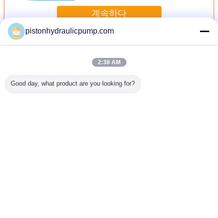
계속하다
pistonhydraulicpump.com
원심 펌프 임 펠 러
더 많은 것
2:38 AM
Good day, what product are you looking for?
임펠러를
원심 슬러리 펌프
높은 볼륨 고압 수
YONJOU 우유를
열 펌프를
 결과 흡
수평한 단단 슬러
도 펌프 디젤 엔진 -
위한 위생 열려있
코일 단위
펌프가 입
리 펌프
몬 750m3/h 20m
는 임펠러 원심 펌
실 건물에
다
머리
프
50/60Hz
잠겼습
언어를 바꾸십시오
Korean
홈
|
회사 소개
|
연락처
|
사이트맵
|
개인정보 보호 정책
탁상용 전망