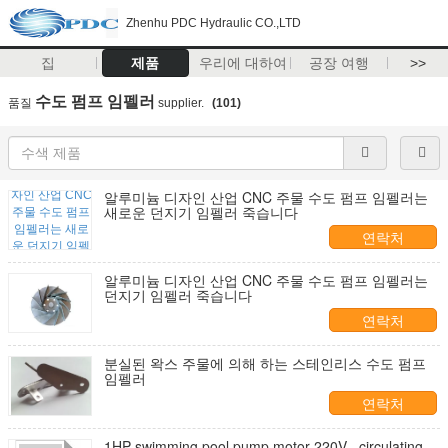
Zhenhu PDC Hydraulic CO.,LTD
집
제품
우리에 대하여
공장 여행
>>
수도 펌프 임펠러
품질
supplier.
(101)
알루미늄 디자인 산업 CNC 주물 수도 펌프 임펠러는
새로운 던지기 임펠러 죽습니다
연락처
알루미늄 디자인 산업 CNC 주물 수도 펌프 임펠러는
던지기 임펠러 죽습니다
연락처
분실된 왁스 주물에 의해 하는 스테인리스 수도 펌프
임펠러
연락처
1HP swimming pool pump motor 220V , circulating