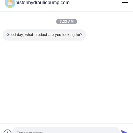
연락처
pistonhydraulicpump.com
BMC 물자 플라스틱 수도 펌프 분대 후원 펌프 최종 방
패
7:22 AM
연락처
Good day, what product are you looking for?
1 / 11
언어를 바꾸십시오
s
Korean
홈
|
About Us
|
Contact Us
|
사이트맵
|
개인정보 보호 정책
탁상용 전망
Copyright © 2015 - 2025 Zhenhu PDC Hydraulic CO.,LTD.
All rights reserved. Developed by
ECER