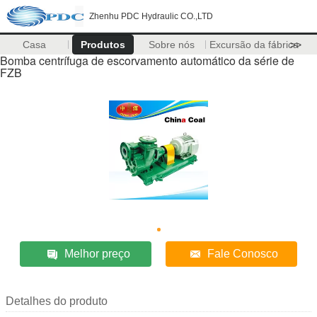
Zhenhu PDC Hydraulic CO.,LTD
Casa
Produtos
Sobre nós
Excursão da fábrica
>>
Bomba centrífuga de escorvamento automático da série de
FZB
Melhor preço
Fale Conosco
Detalhes do produto