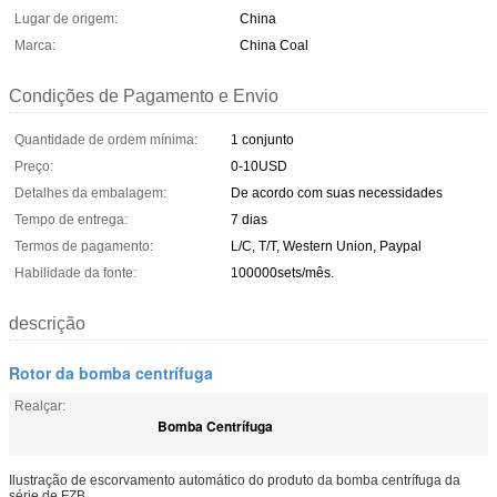
Lugar de origem:
China
Marca:
China Coal
Condições de Pagamento e Envio
Quantidade de ordem mínima:
1 conjunto
Preço:
0-10USD
Detalhes da embalagem:
De acordo com suas necessidades
Tempo de entrega:
7 dias
Termos de pagamento:
L/C, T/T, Western Union, Paypal
Habilidade da fonte:
100000sets/mês.
descrição
Rotor da bomba centrífuga
Realçar:
Bomba Centrífuga
Ilustração de escorvamento automático do produto da bomba centrífuga da
série de FZB