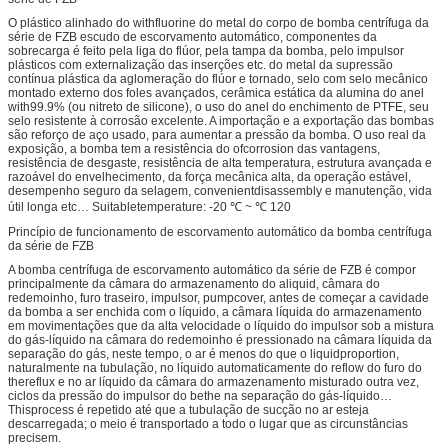
O plástico alinhado do withfluorine do metal do corpo de bomba centrífuga da
série de FZB escudo de escorvamento automático, componentes da
sobrecarga é feito pela liga do flúor, pela tampa da bomba, pelo impulsor
plásticos com externalização das inserções etc. do metal da supressão
contínua plástica da aglomeração do flúor e tornado, selo com selo mecânico
montado externo dos foles avançados, cerâmica estática da alumina do anel
with99.9% (ou nitreto de silicone), o uso do anel do enchimento de PTFE, seu
selo resistente à corrosão excelente. A importação e a exportação das bombas
são reforço de aço usado, para aumentar a pressão da bomba. O uso real da
exposição, a bomba tem a resistência do ofcorrosion das vantagens,
resistência de desgaste, resistência de alta temperatura, estrutura avançada e
razoável do envelhecimento, da força mecânica alta, da operação estável,
desempenho seguro da selagem, convenientdisassembly e manutenção, vida
útil longa etc… Suitabletemperature: -20 ℃ ~ ℃ 120
Princípio de funcionamento de escorvamento automático da bomba centrífuga
da série de FZB
A bomba centrífuga de escorvamento automático da série de FZB é compor
principalmente da câmara do armazenamento do aliquid, câmara do
redemoinho, furo traseiro, impulsor, pumpcover, antes de começar a cavidade
da bomba a ser enchida com o líquido, a câmara líquida do armazenamento
em movimentações que da alta velocidade o líquido do impulsor sob a mistura
do gás-líquido na câmara do redemoinho é pressionado na câmara líquida da
separação do gás, neste tempo, o ar é menos do que o liquidproportion,
naturalmente na tubulação, no líquido automaticamente do reflow do furo do
thereflux e no ar líquido da câmara do armazenamento misturado outra vez,
ciclos da pressão do impulsor do bethe na separação do gás-líquido…
Thisprocess é repetido até que a tubulação de sucção no ar esteja
descarregada; o meio é transportado a todo o lugar que as circunstâncias
precisem.