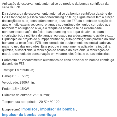
Aplicação de escorvamento automático do produto da bomba centrífuga da
série de FZB
Da sobrecarga de escorvamento automático da bomba centrífuga da série de
FZB a fabricação plástica componentsusing do flúor, e igualmente tem a função
da sucção do auto, conseqüentemente, o uso de FZB da bomba de sucção do
auto é muito extensivo, como: o tanque subterrâneo do líquido corrosivo que
bombeiam ao lugar do alvo, e o tanque da ácido-base da extremidade
nenhuma exportação do ácido-basepumping aos lugar do alvo, ou para a
circulação ácida múltipla do tanque, ou usado para descarregar o ácido etc….
O princípio de projeto de pumpperformance, auto-primingpump plástico do flúor
humano da excelência FZB, tem tornado do equipamento essencial cada vez
mais no uso das unidades. Este produto é amplamente utilizado na indústria
química, o insecticida, a fabricação do ácido e do alcalóide, a fabricação de
papel, tecnologia de conservação em vinagre, eletrônica e outras indústrias.
Parâmetro de escorvamento automático do cano principal da bomba centrífuga
da série de FZB
Tráfego: 1,5 ~ 60m3/h;
Cabeça: 15 ~ 50m;
Velocidade: 2900r/min;
Poder: 1,5 ~ 15KW;
Diâmetro da entrada: 25 ~ 80mm;
Temperatura apropriada: -20 ℃ ~ ℃ 120.
Impulsor
impulsor da bomba
Etiquetas:
,
,
impulsor da bomba centrífuga