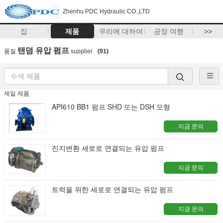
Zhenhu PDC Hydraulic CO.,LTD
집
제품
우리에 대하여
공장 여행
>>
탠덤 유압 펌프
품질
supplier.
(91)
제일 제품
API610 BB1 펌프 SHD 또는 DSH 모형
지금 문의
진지변환 세로로 연결되는 유압 펌프
지금 문의
트럭을 위한 세로로 연결되는 유압 펌프
지금 문의