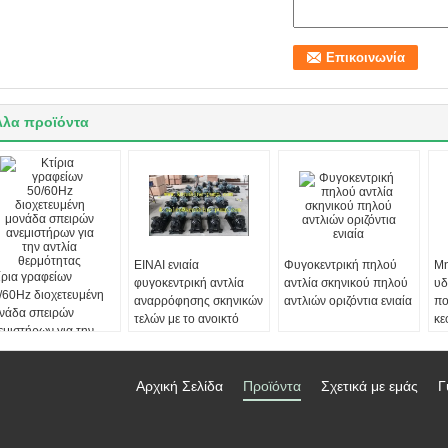
λλα προϊόντα
ΕΙΝΑΙ ενιαία
Φυγοκεντρική πηλού
Μη
ίρια γραφείων
φυγοκεντρική αντλία
αντλία σκηνικού πηλού
υδ
/60Hz διοχετευμένη
αναρρόφησης σκηνικών
αντλιών οριζόντια ενιαία
πο
νάδα σπειρών
τελών με το ανοικτό
κε
εμιστήρων για την
στροφείο
τλία θερμότητας
Αρχική Σελίδα
Προϊόντα
Σχετικά με εμάς
Γ