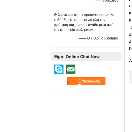
—— Αλβέρτος
F
Κ
Θέλω να πω ότι τα προϊόντα σας πολύ
καλά. Σας ευχαριστώ για όλη την
Κ
πρότασή σας, επίσης αγαθό μετά από
Τ
την υπηρεσία πωλήσεων.
Δ
—— Ο κ. Abílio Cipriano
Δ
Κ
Είμαι Online Chat Now
Α