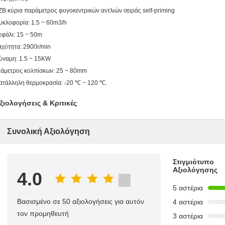
ZB κύρια παράμετρος φυγοκεντρικών αντλιών σειράς self-priming
υκλοφορία: 1.5 ~ 60m3/h
εφάλι: 15 ~ 50m
αχύτητα: 2900r/min
ύναμη: 1.5 ~ 15KW
ιάμετρος κολπίσκων: 25 ~ 80mm
ατάλληλη θερμοκρασία: -20 ℃ ~ 120 ℃.
ξιολογήσεις & Κριτικές
Συνολική Αξιολόγηση
Στιγμιότυπο
Αξιολόγησης
4.0
5 αστέρια
Βασισμένο σε 50 αξιολογήσεις για αυτόν
4 αστέρια
τον προμηθευτή
3 αστέρια