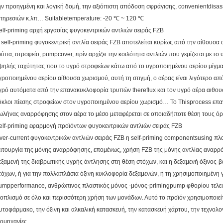
ην προηγμένη και λογική δομή, την αξιόπιστη απόδοση σφράγισης, convenientdisas
πηρεσιών κ.λπ… Suitabletemperature: -20 ℃ ~ 120 ℃
elf-priming αρχή εργασίας φυγοκεντρικών αντλιών σειράς FZB
 self-priming φυγοκεντρική αντλία σειράς FZB αποτελείται κυρίως από την αίθουσα 
ρύπα, στροφείο, pumpcover, πρίν αρχίζει την κοιλότητα αντλιών που γεμίζεται με το
ψηλής ταχύτητας που το υγρό στροφείων κάτω από το υγροποιημένου αερίου μίγμα 
γροποιημένου αερίου αίθουσα χωρισμού, αυτή τη στιγμή, ο αέρας είναι λιγότερο από
γρό αυτόματα από την επανακυκλοφορία τρυπών thereflux και τον υγρό αέρα αιθου
ύκλοι πίεσης στροφείων στον υγροποιημένου αερίου χωρισμό… Το Thisprocess επα
ωλήνας αναρρόφησης στον αέρα το μέσο μεταφέρεται σε οποιαδήποτε θέση τους όρ
elf-priming εφαρμογή προϊόντων φυγοκεντρικών αντλιών σειράς FZB
ver-current φυγοκεντρικών αντλιών σειράς FZB η self-priming componentsusing πλα
ειτουργία της μόνης αναρρόφησης, επομένως, χρήση FZB της μόνης αντλίας αναρρό
εξαμενή της διαβρωτικής υγρής άντλησης στη θέση στόχων, και η δεξαμενή όξινος-β
τόχων, ή για την πολλαπλάσια όξινη κυκλοφορία δεξαμενών, ή τη χρησιμοποιημένη 
umpperformance, ανθρώπινος πλαστικός μόνος -μόνος-primingpump φθορίου τελειότη
ξοπλισμό σε όλο και περισσότερη χρήση των μονάδων. Αυτό το προϊόν χρησιμοποιείτ
υτοφάρμακο, την όξινη και αλκαλική κατασκευή, την κατασκευή χάρτου, την τεχνολο
ιομηχανίες.