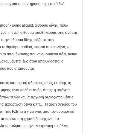
sembly και τη συντήρηση, τη μακριά ζωή
αποθήκευσης aliquid, αίθουσα δίνης, πίσω
 υγρό, η υγρή αίθουσα αποθήκευσης στις κινήσεις
στην αίθουσα δίνης πιέζεται στην
 το liquidproportion, φυσικά στο σωλήνα, το
σών αποθήκευσης που αναμιγνύεται πάλι, bethe
ναλαμβάνεται έως ότου απαλλάσσεται ο
ους που απαιτούνται.
στική κατασκευή φθορίου, και έχει επίσης τη
φησης είναι πολύ εκτενής, όπως: η υπόγεια
άσεων τελών καμία εξαγωγή όξινος-στις θέσεις
για εκφόρτωση όξινα κ.λπ…. Η αρχή σχεδίου του
τας FZB, έχει γίνει ένας από τον ουσιαστικό
αι ευρέως στη χημική βιομηχανία, το
γία παστώματος, την ηλεκτρονική και άλλες