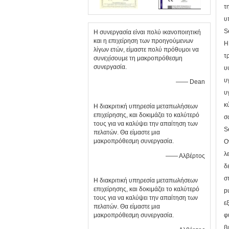
τ
υ
S
Η συνεργασία είναι πολύ ικανοποιητική
και η επιχείρηση των προηγούμενων
Η
λίγων ετών, είμαστε πολύ πρόθυμοι να
τ
συνεχίσουμε τη μακροπρόθεσμη
συνεργασία.
υ
υ
—— Dean
υ
κ
Η διακριτική υπηρεσία μεταπωλήσεων
επιχείρησης, και δοκιμάζει το καλύτερό
σ
τους για να καλύψει την απαίτηση των
S
πελατών. Θα είμαστε μια
μακροπρόθεσμη συνεργασία.
O
λ
—— Αλβέρτος
δ
σ
Η διακριτική υπηρεσία μεταπωλήσεων
επιχείρησης, και δοκιμάζει το καλύτερό
p
τους για να καλύψει την απαίτηση των
ε
πελατών. Θα είμαστε μια
μακροπρόθεσμη συνεργασία.
φ
β