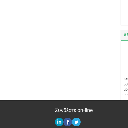
Ά
Κτ
50
μο
αν
αν
Συνδέστε on-line