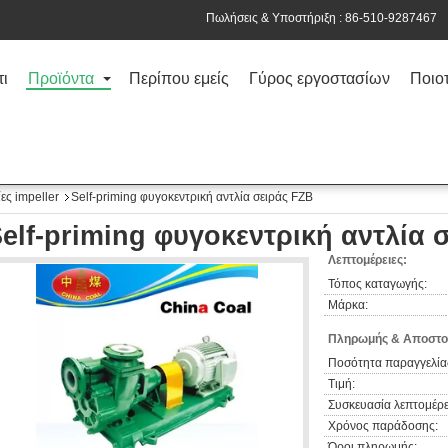
Πωλήσεις & Υποστήριξη :
86-510-9287467
τι
Προϊόντα
Περίπου εμείς
Γύρος εργοστασίων
Ποιοτ
ες impeller
Self-priming φυγοκεντρική αντλία σειράς FZB
elf-priming φυγοκεντρική αντλία 
Λεπτομέρειες:
Τόπος καταγωγής:
Μάρκα:
Πληρωμής & Αποστο
Ποσότητα παραγγελία
Τιμή:
Συσκευασία λεπτομέρε
Χρόνος παράδοσης:
Όροι πληρωμής: