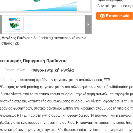
Δυνατότητα προσφορ
Επικοινωνία
Μεγάλες Εικόνας :
Self-priming φυγοκεντρική αντλία
σειράς FZB
επτομερής Περιγραφή Προϊόντος
Φυγοκεντρική αντλία
Επισημαίνω:
elf-priming απεικόνιση προϊόντων φυγοκεντρικών αντλιών σειράς FZB
ZB σειράς το self-priming φυγοκεντρικών αντλιών σωμάτων πλαστικό withfluorine μ
μήματα γίνεται από το πλαστικό κράμα φθορίου, την κάλυψη αντλιών, το στροφείο μ
λαστικής στερεάς καταστολής συμπύκνωσης φθορίου και γίνεται, σφραγίδα με την 
φραγίδα φυσητήρων, στατικό δαχτυλίδι with99.9% κεραμική αλουμίνας (ή νιτρίδιο π
ληρώσεως PTFE, η άριστη αντιδιαβρωτική σφραγίδα του. Η εισαγωγή και η εξαγωγή 
άλυβα, για να ενισχύσουν την πίεση της αντλίας. Η πραγματική χρήση της επίδειξης, η
λεονεκτημάτων, την αντοχή, την υψηλής θερμοκρασίας αντίσταση, μη γήρανση, την 