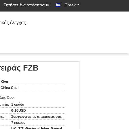
Ζητήστε ένα απόσπασμα
Greek
ικός έλεγχος
σειράς FZB
Κίνα
China Coal
λής Όροι:
ς min:
1 ομάδα
0-10USD
ιες:
Σύμφωνα με τις απαιτήσεις σας
7 ημέρες
L/C, T/T, Western Union, Paypal