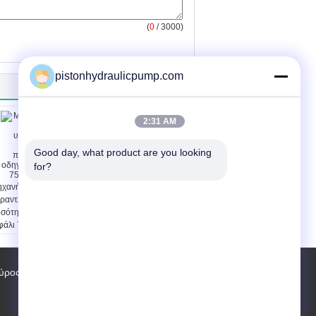
(
0
/ 3000)
pistonhydraulicpump.com
2:31 AM
Good day, what product are you looking 
for?
χανή diesel υψηλών
Φυγοκεντρική αντλία
ραντλιών μεγάλης
στροφείων YONJOU
σότητας - οδηγημένο
υγειονομική ανοικτή για
φάλι 750m3/h 20m
το γάλα
ύρος εργοστασίων
Επαφές
Sitemap