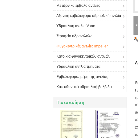
Με αξονικό έμβολο αντλίες
Αξονική εμβολοφόρο υδραυλική αντλία
Υδραυλική αντλία Vane
Στροφείο υδραντλιών
Φυγοκεντρικές αντλίες impeller
Κατοικία φυγοκεντρικών αντλιών
Λ
Υδραυλική αντλία τμήματα
Εμβολοφόρες μέρη της αντλίας
S
Κατευθυντικό υδραυλική βαλβίδα
F
τ
Πιστοποίηση
π
σ
π
χ
π