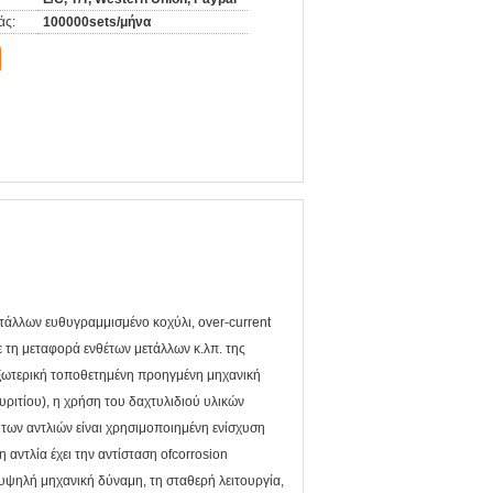
άς:
100000sets/μήνα
ετάλλων ευθυγραμμισμένο κοχύλι, over-current
ε τη μεταφορά ενθέτων μετάλλων κ.λπ. της
εξωτερική τοποθετημένη προηγμένη μηχανική
υριτίου), η χρήση του δαχτυλιδιού υλικών
των αντλιών είναι χρησιμοποιημένη ενίσχυση
 αντλία έχει την αντίσταση ofcorrosion
υψηλή μηχανική δύναμη, τη σταθερή λειτουργία,