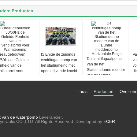
ndere Producten
reaugebouwen
IS Enige de zuigings
Va
De centrifugaalpomp
/60Hz de Geleide
centrifugaalpomp van
va
van de het
nheid van de
het stadiumeind met
vo
Stadiumdunne modder
ntilatorrol voor
open drijvende kracht
di
van de Dunne
rmtepomp
ho
modderpomp
Horizontale Enige
Thuis
Producten
Over on
ht van de waterpomp
Leverancier.
draulic CO.,LTD. All Rights Reserved. Developed by
ECER