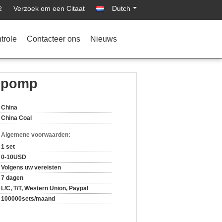
Verzoek om een Citaat
Dutch
2
trole
Contacteer ons
Nieuws
alpomp
China
China Coal
n Algemene voorwaarden:
1 set
0-10USD
Volgens uw vereisten
7 dagen
L/C, T/T, Western Union, Paypal
100000sets/maand