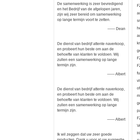
De samenwerking is zeer bevredigend
F
en het Bedrijf van de afgelopen jaren,
a
zijn wij zeer bereid om samenwerking
op lange termijn voort te zetten.
s
h
—— Dean
a
k
De dienst van bedrijf attente naverkoop,
en probeert hun beste om aan de
g
behoefte van klanten te voldoen. Wij
F
zullen een samenwerking op lange
termijn zijn.
F
f
—— Albert
v
o
De dienst van bedrijf attente naverkoop,
en probeert hun beste om aan de
m
behoefte van klanten te voldoen. Wij
g
zullen een samenwerking op lange
termijn zijn.
p
F
—— Albert
V
H
Ik wil zeggen dat uw zeer goede
producten. Dank u voor al uw suggestie,