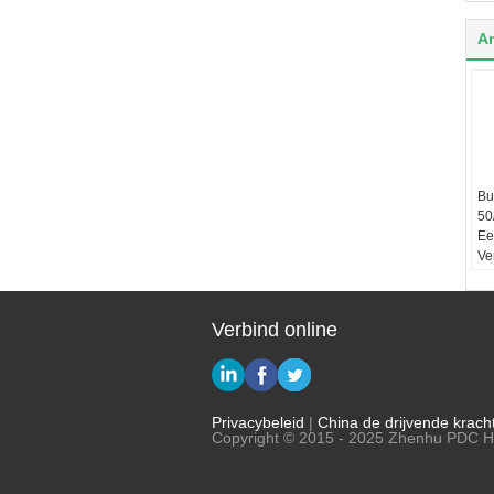
A
Bu
50
Ee
Ve
Wa
Verbind online
Privacybeleid
|
China de drijvende krac
Copyright © 2015 - 2025 Zhenhu PDC Hy