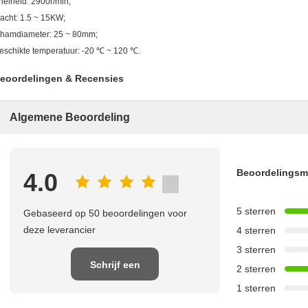
nelheid: 2900r/min;
acht: 1.5 ~ 15KW;
nhamdiameter: 25 ~ 80mm;
eschikte temperatuur: -20 ℃ ~ 120 ℃.
eoordelingen & Recensies
Algemene Beoordeling
Beoordelings
4.0
5 sterren
Gebaseerd op 50 beoordelingen voor
deze leverancier
4 sterren
3 sterren
Schrijf een
2 sterren
1 sterren
recensie