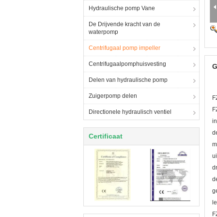
Hydraulische pomp Vane
De Drijvende kracht van de
waterpomp
Centrifugaal pomp impeller
Centrifugaalpomphuisvesting
G
Delen van hydraulische pomp
Zuigerpomp delen
F
F
Directionele hydraulisch ventiel
i
d
Certificaat
m
u
d
d
g
l
F