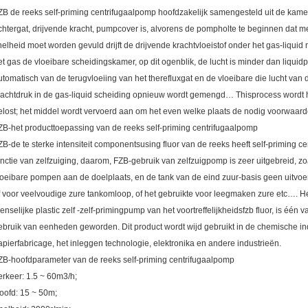
ZB de reeks self-priming centrifugaalpomp hoofdzakelijk samengesteld uit de kame
chtergat, drijvende kracht, pumpcover is, alvorens de pompholte te beginnen dat me
nelheid moet worden gevuld drijft de drijvende krachtvloeistof onder het gas-liquid
et gas de vloeibare scheidingskamer, op dit ogenblik, de lucht is minder dan liquidprop
utomatisch van de terugvloeiing van het therefluxgat en de vloeibare die lucht van
rachtdruk in de gas-liquid scheiding opnieuw wordt gemengd… Thisprocess wordt her
elost; het middel wordt vervoerd aan om het even welke plaats de nodig voorwaard
ZB-het producttoepassing van de reeks self-priming centrifugaalpomp
ZB-de te sterke intensiteit componentsusing fluor van de reeks heeft self-priming c
unctie van zelfzuiging, daarom, FZB-gebruik van zelfzuigpomp is zeer uitgebreid, z
loeibare pompen aan de doelplaats, en de tank van de eind zuur-basis geen uitvo
f voor veelvoudige zure tankomloop, of het gebruikte voor leegmaken zure etc…. 
enselijke plastic zelf -zelf-primingpump van het voortreffelijkheidsfzb fluor, is één
ebruik van eenheden geworden. Dit product wordt wijd gebruikt in de chemische indus
apierfabricage, het inleggen technologie, elektronika en andere industrieën.
ZB-hoofdparameter van de reeks self-priming centrifugaalpomp
erkeer: 1.5 ~ 60m3/h;
oofd: 15 ~ 50m;