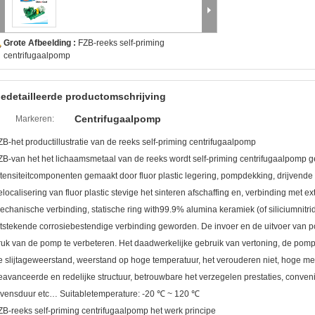
Grote Afbeelding :
FZB-reeks self-priming
centrifugaalpomp
edetailleerde productomschrijving
Centrifugaalpomp
Markeren:
ZB-het productillustratie van de reeks self-priming centrifugaalpomp
ZB-van het het lichaamsmetaal van de reeks wordt self-priming centrifugaalpomp gev
ntensiteitcomponenten gemaakt door fluor plastic legering, pompdekking, drijvend
elocalisering van fluor plastic stevige het sinteren afschaffing en, verbinding me
echanische verbinding, statische ring with99.9% alumina keramiek (of siliciumnitrid
itstekende corrosiebestendige verbinding geworden. De invoer en de uitvoer van p
ruk van de pomp te verbeteren. Het daadwerkelijke gebruik van vertoning, de pomp
e slijtageweerstand, weerstand op hoge temperatuur, het verouderen niet, hoge mech
eavanceerde en redelijke structuur, betrouwbare het verzegelen prestaties, conve
evensduur etc… Suitabletemperature: -20 ℃ ~ 120 ℃
ZB-reeks self-priming centrifugaalpomp het werk principe