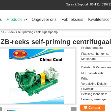
Sales & Support :
86-131453078
s
Producten
Ongeveer ons
Fabrieksreis
Kwaliteitscon
FZB-reeks self-priming centrifugaalpomp
ZB-reeks self-priming centrifuga
Productdetails:
Plaats van herkomst:
Merknaam:
Betalen & Verzende
Min. bestelaantal:
Prijs:
Verpakking Details:
Levertijd:
Betalingscondities:
Levering vermogen:
Contact