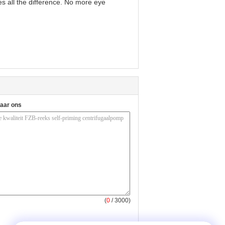
s all the difference. No more eye
naar ons
(
0
/ 3000)