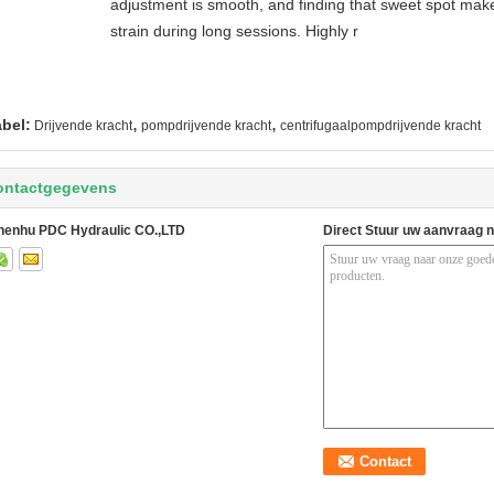
adjustment is smooth, and finding that sweet spot make
strain during long sessions. Highly r
,
,
abel:
Drijvende kracht
pompdrijvende kracht
centrifugaalpompdrijvende kracht
ontactgegevens
henhu PDC Hydraulic CO.,LTD
Direct Stuur uw aanvraag 