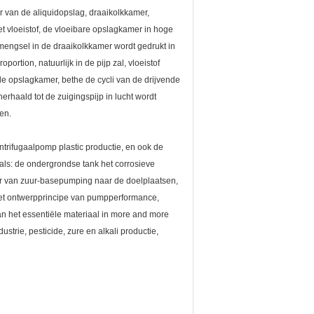
r van de aliquidopslag, draaikolkkamer,
t vloeistof, de vloeibare opslagkamer in hoge
 mengsel in de draaikolkkamer wordt gedrukt in
ortion, natuurlijk in de pijp zal, vloeistof
 de opslagkamer, bethe de cycli van de drijvende
haald tot de zuigingspijp in lucht wordt
en.
entrifugaalpomp plastic productie, en ook de
oals: de ondergrondse tank het corrosieve
er van zuur-basepumping naar de doelplaatsen,
Het ontwerpprincipe van pumpperformance,
 van het essentiële materiaal in more and more
trie, pesticide, zure en alkali productie,