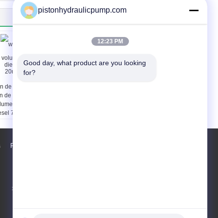
pistonhydraulicpump.com
12:23 PM
Good day, what product are you looking 
for?
n de het waterpomp
Sanitaire open de
n de hoog
drijvende kracht
lumehoge druk
centrifugaalpomp van
esel 750m3/h 20m
YONJOU voor melk
ofd met motor
s
Fabrieksreis
Contacten
Sitemap
xinsheng Industriezone, luoshe stad,
wuxistad van China
test@maoyt.com