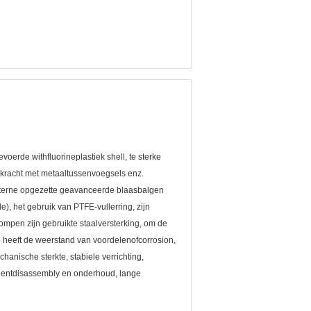
oerde withfluorineplastiek shell, te sterke
e kracht met metaaltussenvoegsels enz.
t externe opgezette geavanceerde blaasbalgen
e), het gebruik van PTFE-vullerring, zijn
ompen zijn gebruikte staalversterking, om de
 heeft de weerstand van voordelenofcorrosion,
anische sterkte, stabiele verrichting,
nientdisassembly en onderhoud, lange