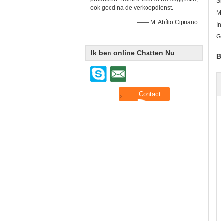
S
ook goed na de verkoopdienst.
M
—— M. Abílio Cipriano
I
G
Ik ben online Chatten Nu
B