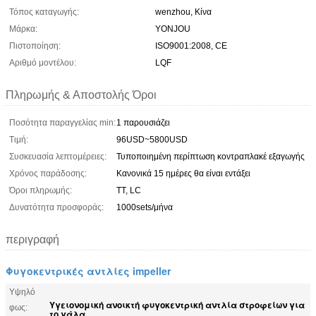
Τόπος καταγωγής:
wenzhou, Κίνα
Μάρκα:
YONJOU
Πιστοποίηση:
ISO9001:2008, CE
Αριθμό μοντέλου:
LQF
Πληρωμής & Αποστολής Όροι
Ποσότητα παραγγελίας min:
1 παρουσιάζει
Τιμή:
96USD~5800USD
Συσκευασία λεπτομέρειες:
Τυποποιημένη περίπτωση κοντραπλακέ εξαγωγής
Χρόνος παράδοσης:
Κανονικά 15 ημέρες θα είναι εντάξει
Όροι πληρωμής:
TT, LC
Δυνατότητα προσφοράς:
1000sets/μήνα
περιγραφή
Φυγοκεντρικές αντλίες impeller
Υψηλό
Υγειονομική ανοικτή φυγοκεντρική αντλία στροφείων για
φως:
το γάλα