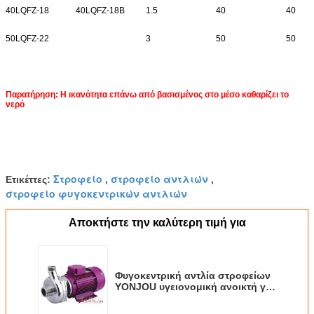
40LQFZ-18
40LQFZ-18B
1.5
40
40
50LQFZ-22
3
50
50
Παρατήρηση: Η ικανότητα επάνω από βασισμένος στο μέσο καθαρίζει το
νερό
Στροφείο
στροφείο αντλιών
Ετικέττες:
,
,
στροφείο φυγοκεντρικών αντλιών
Αποκτήστε την καλύτερη τιμή για
Φυγοκεντρική αντλία στροφείων
YONJOU υγειονομική ανοικτή για
το γάλα