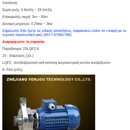
Απόδοση:
Σειρά ροής: 0.8m3/χ ~ 29.5m3/χ
Επικεφαλής σειρά: 3m ~ 30m
Δύναμη μηχανών: 0.25kw ~ 3kw
Σημείωση: Εάν έχετε τις ειδικές απαιτήσεις, παρακαλώ ελάτε σε επαφή με το
τεχνικό προσωπικό μας! (0577-67981766)
Διαμορφώστε τη σημασία:
Παράδειγμα: 25LQFZ-8
25 - διάμετρος (χιλ.)
LQFZ - αντιδιαβρωτική self-priming φυγοκεντρική αντλία ανοξείδωτου
8- Ροή (μ3/χ)