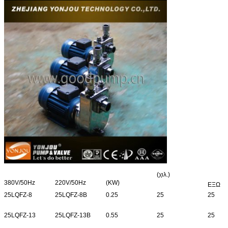
(χιλ.)
380V/50Hz
220V/50Hz
(KW)
ΕΞΩ
25LQFZ-8
25LQFZ-8B
0.25
25
25
25LQFZ-13
25LQFZ-13B
0.55
25
25