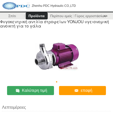
Zhenhu PDC Hydraulic CO.,LTD
Σπίτι
Προϊόντα
Περίπου εμείς
Γύρος εργοστασίων
>>
Φυγοκεντρική αντλία στροφείων YONJOU υγειονομική
ανοικτή για το γάλα
Καλύτερη τιμή
επαφή
Λεπτομέρειες