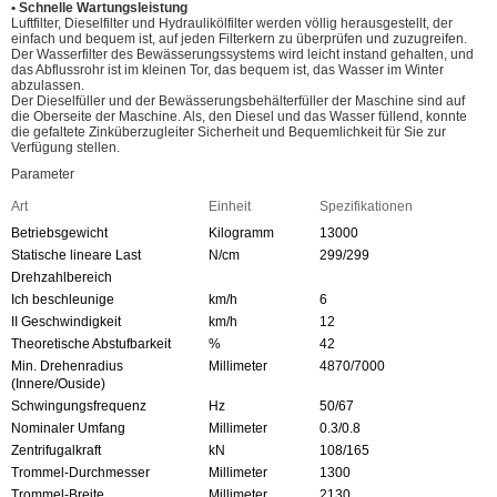
• Schnelle Wartungsleistung
Luftfilter, Dieselfilter und Hydraulikölfilter werden völlig herausgestellt, der
einfach und bequem ist, auf jeden Filterkern zu überprüfen und zuzugreifen.
Der Wasserfilter des Bewässerungssystems wird leicht instand gehalten, und
das Abflussrohr ist im kleinen Tor, das bequem ist, das Wasser im Winter
abzulassen.
Der Dieselfüller und der Bewässerungsbehälterfüller der Maschine sind auf
die Oberseite der Maschine. Als, den Diesel und das Wasser füllend, konnte
die gefaltete Zinküberzugleiter Sicherheit und Bequemlichkeit für Sie zur
Verfügung stellen.
Parameter
Art
Einheit
Spezifikationen
Betriebsgewicht
Kilogramm
13000
Statische lineare Last
N/cm
299/299
Drehzahlbereich
Ich beschleunige
km/h
6
II Geschwindigkeit
km/h
12
Theoretische Abstufbarkeit
%
42
Min. Drehenradius
Millimeter
4870/7000
(Innere/Ouside)
Schwingungsfrequenz
Hz
50/67
Nominaler Umfang
Millimeter
0.3/0.8
Zentrifugalkraft
kN
108/165
Trommel-Durchmesser
Millimeter
1300
Trommel-Breite
Millimeter
2130