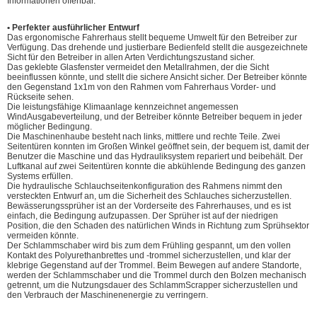
Informationen offenbar.
• Perfekter ausführlicher Entwurf
Das ergonomische Fahrerhaus stellt bequeme Umwelt für den Betreiber zur
Verfügung. Das drehende und justierbare Bedienfeld stellt die ausgezeichnete
Sicht für den Betreiber in allen Arten Verdichtungszustand sicher.
Das geklebte Glasfenster vermeidet den Metallrahmen, der die Sicht
beeinflussen könnte, und stellt die sichere Ansicht sicher. Der Betreiber könnte
den Gegenstand 1x1m von den Rahmen vom Fahrerhaus Vorder- und
Rückseite sehen.
Die leistungsfähige Klimaanlage kennzeichnet angemessen
WindAusgabeverteilung, und der Betreiber könnte Betreiber bequem in jeder
möglicher Bedingung.
Die Maschinenhaube besteht nach links, mittlere und rechte Teile. Zwei
Seitentüren konnten im Großen Winkel geöffnet sein, der bequem ist, damit der
Benutzer die Maschine und das Hydrauliksystem repariert und beibehält. Der
Luftkanal auf zwei Seitentüren konnte die abkühlende Bedingung des ganzen
Systems erfüllen.
Die hydraulische Schlauchseitenkonfiguration des Rahmens nimmt den
versteckten Entwurf an, um die Sicherheit des Schlauches sicherzustellen.
Bewässerungssprüher ist an der Vorderseite des Fahrerhauses, und es ist
einfach, die Bedingung aufzupassen. Der Sprüher ist auf der niedrigen
Position, die den Schaden des natürlichen Winds in Richtung zum Sprühsektor
vermeiden könnte.
Der Schlammschaber wird bis zum dem Frühling gespannt, um den vollen
Kontakt des Polyurethanbrettes und -trommel sicherzustellen, und klar der
klebrige Gegenstand auf der Trommel. Beim Bewegen auf andere Standorte,
werden der Schlammschaber und die Trommel durch den Bolzen mechanisch
getrennt, um die Nutzungsdauer des SchlammScrapper sicherzustellen und
den Verbrauch der Maschinenenergie zu verringern.