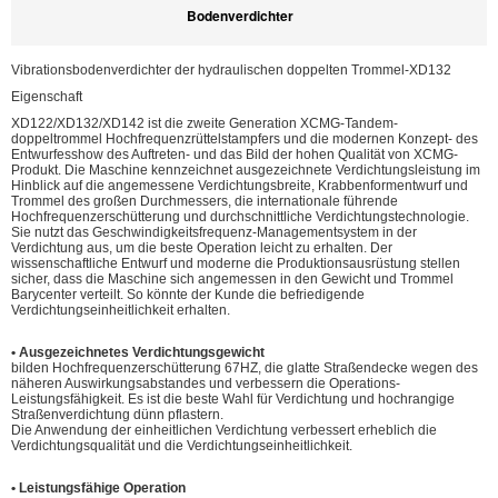
Bodenverdichter
Vibrationsbodenverdichter der hydraulischen doppelten Trommel-XD132
Eigenschaft
XD122/XD132/XD142 ist die zweite Generation XCMG-Tandem-
doppeltrommel Hochfrequenzrüttelstampfers und die modernen Konzept- des
Entwurfesshow des Auftreten- und das Bild der hohen Qualität von XCMG-
Produkt. Die Maschine kennzeichnet ausgezeichnete Verdichtungsleistung im
Hinblick auf die angemessene Verdichtungsbreite, Krabbenformentwurf und
Trommel des großen Durchmessers, die internationale führende
Hochfrequenzerschütterung und durchschnittliche Verdichtungstechnologie.
Sie nutzt das Geschwindigkeitsfrequenz-Managementsystem in der
Verdichtung aus, um die beste Operation leicht zu erhalten. Der
wissenschaftliche Entwurf und moderne die Produktionsausrüstung stellen
sicher, dass die Maschine sich angemessen in den Gewicht und Trommel
Barycenter verteilt. So könnte der Kunde die befriedigende
Verdichtungseinheitlichkeit erhalten.
• Ausgezeichnetes Verdichtungsgewicht
bilden Hochfrequenzerschütterung 67HZ, die glatte Straßendecke wegen des
näheren Auswirkungsabstandes und verbessern die Operations-
Leistungsfähigkeit. Es ist die beste Wahl für Verdichtung und hochrangige
Straßenverdichtung dünn pflastern.
Die Anwendung der einheitlichen Verdichtung verbessert erheblich die
Verdichtungsqualität und die Verdichtungseinheitlichkeit.
• Leistungsfähige Operation