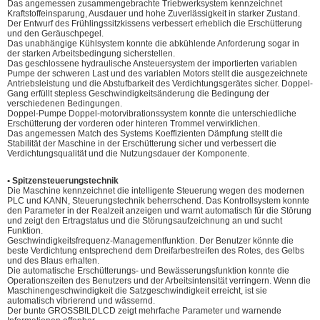
Das angemessen zusammengebrachte Triebwerksystem kennzeichnet
Kraftstoffeinsparung, Ausdauer und hohe Zuverlässigkeit in starker Zustand.
Der Entwurf des Frühlingssitzkissens verbessert erheblich die Erschütterung
und den Geräuschpegel.
Das unabhängige Kühlsystem konnte die abkühlende Anforderung sogar in
der starken Arbeitsbedingung sicherstellen.
Das geschlossene hydraulische Ansteuersystem der importierten variablen
Pumpe der schweren Last und des variablen Motors stellt die ausgezeichnete
Antriebsleistung und die Abstufbarkeit des Verdichtungsgerätes sicher. Doppel-
Gang erfüllt stepless Geschwindigkeitsänderung die Bedingung der
verschiedenen Bedingungen.
Doppel-Pumpe Doppel-motorvibrationssystem konnte die unterschiedliche
Erschütterung der vorderen oder hinteren Trommel verwirklichen.
Das angemessen Match des Systems Koeffizienten Dämpfung stellt die
Stabilität der Maschine in der Erschütterung sicher und verbessert die
Verdichtungsqualität und die Nutzungsdauer der Komponente.
• Spitzensteuerungstechnik
Die Maschine kennzeichnet die intelligente Steuerung wegen des modernen
PLC und KANN, Steuerungstechnik beherrschend. Das Kontrollsystem konnte
den Parameter in der Realzeit anzeigen und warnt automatisch für die Störung
und zeigt den Ertragstatus und die Störungsaufzeichnung an und sucht
Funktion.
Geschwindigkeitsfrequenz-Managementfunktion. Der Benutzer könnte die
beste Verdichtung entsprechend dem Dreifarbestreifen des Rotes, des Gelbs
und des Blaus erhalten.
Die automatische Erschütterungs- und Bewässerungsfunktion konnte die
Operationszeiten des Benutzers und der Arbeitsintensität verringern. Wenn die
Maschinengeschwindigkeit die Satzgeschwindigkeit erreicht, ist sie
automatisch vibrierend und wässernd.
Der bunte GROSSBILDLCD zeigt mehrfache Parameter und warnende