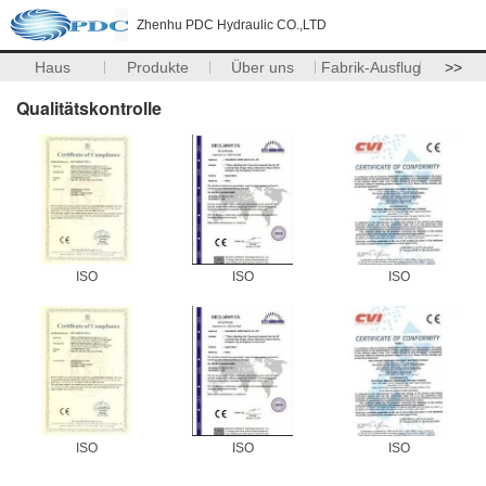
Zhenhu PDC Hydraulic CO.,LTD
Haus
Produkte
Über uns
Fabrik-Ausflug
>>
Qualitätskontrolle
ISO
ISO
ISO
ISO
ISO
ISO