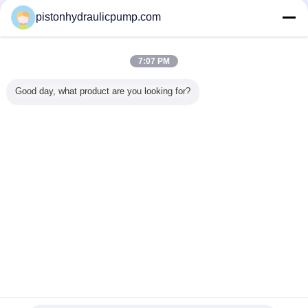
pistonhydraulicpump.com
7:07 PM
Good day, what product are you looking for?
Ändern Sie Sprache
s
German
Nach Hause
|
About Us
|
Contact Us
|
Sitemap
|
Datenschutzerklärung
Tischplattenansicht
Copyright © 2015 - 2025 Zhenhu PDC Hydraulic CO.,LTD.
All rights reserved. Developed by
ECER