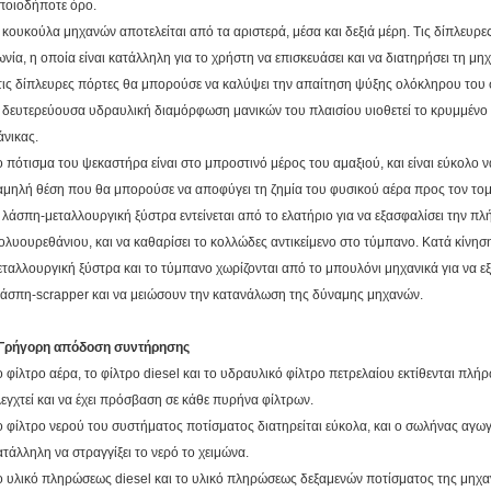
ποιοδήποτε όρο.
 κουκούλα μηχανών αποτελείται από τα αριστερά, μέσα και δεξιά μέρη. Τις δίπλευρ
ωνία, η οποία είναι κατάλληλη για το χρήστη να επισκευάσει και να διατηρήσει τη μ
τις δίπλευρες πόρτες θα μπορούσε να καλύψει την απαίτηση ψύξης ολόκληρου του
 δευτερεύουσα υδραυλική διαμόρφωση μανικών του πλαισίου υιοθετεί το κρυμμένο σ
άνικας.
ο πότισμα του ψεκαστήρα είναι στο μπροστινό μέρος του αμαξιού, και είναι εύκολο ν
αμηλή θέση που θα μπορούσε να αποφύγει τη ζημία του φυσικού αέρα προς τον το
 λάσπη-μεταλλουργική ξύστρα εντείνεται από το ελατήριο για να εξασφαλίσει την π
ολυουρεθάνιου, και να καθαρίσει το κολλώδες αντικείμενο στο τύμπανο. Κατά κίνησ
εταλλουργική ξύστρα και το τύμπανο χωρίζονται από το μπουλόνι μηχανικά για να 
λάσπη-scrapper και να μειώσουν την κατανάλωση της δύναμης μηχανών.
 Γρήγορη απόδοση συντήρησης
ο φίλτρο αέρα, το φίλτρο diesel και το υδραυλικό φίλτρο πετρελαίου εκτίθενται πλήρ
λεγχτεί και να έχει πρόσβαση σε κάθε πυρήνα φίλτρων.
ο φίλτρο νερού του συστήματος ποτίσματος διατηρείται εύκολα, και ο σωλήνας αγωγώ
ατάλληλη να στραγγίξει το νερό το χειμώνα.
ο υλικό πληρώσεως diesel και το υλικό πληρώσεως δεξαμενών ποτίσματος της μηχα