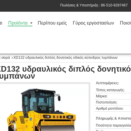
Πωλήσεις & Υποστήριξη :
86-510-9287467
τι
Προϊόντα
Περίπου εμείς
Γύρος εργοστασίων
Ποιοτ
 σειρά
XD132 υδραυλικός διπλός δονητικός οδικός κύλινδρος τυμπάνων
D132 υδραυλικός διπλός δονητικό
τυμπάνων
Λεπτομέρειες:
Τόπος καταγωγής:
Μάρκα:
Πιστοποίηση:
Αριθμό μοντέλου:
Πληρωμής & Αποστο
Ποσότητα παραγγελία