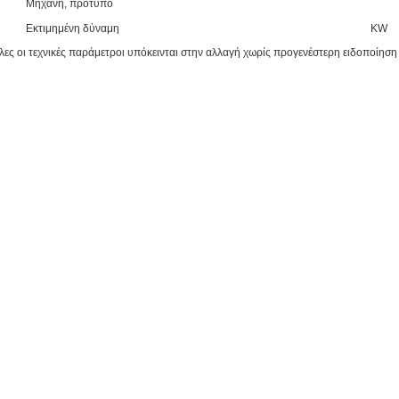
Μηχανή, πρότυπο
Εκτιμημένη δύναμη
KW
λες οι τεχνικές παράμετροι υπόκεινται στην αλλαγή χωρίς προγενέστερη ειδοποίηση