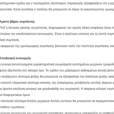
πιστημονικό σχέδιο και ο προηγμένος εξοπλισμός παραγωγής εξασφαλίζουν ότι η μη
arycenter. Κατά συνέπεια ο πελάτης θα μπορούσε να πάρει τη ικανοποιώντας ομοιο
 Άριστο βάρος συμπίεσης
7HZ η δόνηση υψηλής συχνότητας, διαμορφώνει την ομαλή οδική επιφάνεια λόγω τη
ελτιώνει την αποδοτικότητα λειτουργίας. Είναι η καλύτερη επιλογή για τη λεπτή συ
δική συμπίεση.
 εφαρμογή της ομοιόμορφης συμπίεσης βελτιώνει πολύ την ποιότητα συμπίεσης και
 Αποδοτική λειτουργία
α εύλογα αντιστοιχημένα χαρακτηριστικά γνωρίσματα συστημάτων μηχανών τροφοδοτ
ψηλή αξιοπιστία στο σκληρό όρο. Το σχέδιο του μαξιλαριού καθισμάτων άνοιξη βελτ
ο ανεξάρτητο σύστημα ψύξης θα μπορούσε να εξασφαλίσει την απαίτηση ψύξης ακόμ
ο κλειστό υδραυλικό σύστημα κίνησης της εισαγόμενης μεταβλητής αντλίας βαριών 
ην άριστα απόδοση κίνησης και gradeability του συμπιεστή. Η stepless αλλαγή ταχ
ων διαφορετικών όρων.
ο δονητικό σύστημα διπλός-μηχανών διπλός-αντλιών θα μπορούσε να πραγματοποι
πίσθιου τυμπάνου.
 εύλογα αντιστοιχία του συντελεστή απόσβεσης συστημάτων εξασφαλίζει τη σταθερό