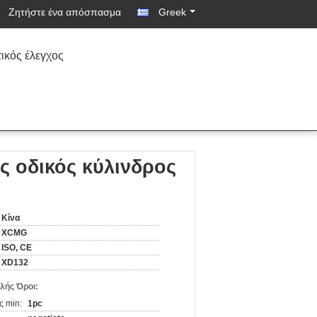
Ζητήστε ένα απόσπασμα
Greek
ικός έλεγχος
ς οδικός κύλινδρος
Κίνα
XCMG
ISO, CE
XD132
λής Όροι:
ς min:
1pc