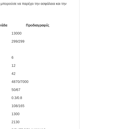
μπορούσε να παρέχει την ασφάλεια και την
νάδα
Προδιαγραφές
13000
299/299
6
12
42
4870/7000
50/67
0.3/0.8
108/165
1300
2130