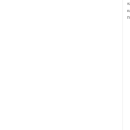
π
ε
Π