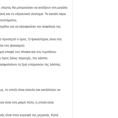
ες πόρτες θα μπορούσαν να ανοίξουν στη μεγάλη
ηχανή και το υδραυλικό σύστημα. Το κανάλι αέρα
 συστήματος.
χέδιο για να εξασφαλίσει την ασφάλεια της
α προσεχτεί ο όρος. Ο ψεκαστήρας είναι στη
μέα του ψεκασμού.
λήρη επαφή του πίνακα και του τυμπάνου
η προς άλλες περιοχές, την λάσπη-
εξασφαλίσουν τη ζωή υπηρεσιών της λάσπης
ως, το οποίο είναι εύκολο και κατάλληλο να
ν είναι στη μικρή πύλη, η οποία είναι
νής είναι στην κορυφή της μηχανής. Κατά