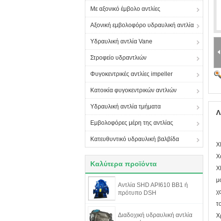
Με αξονικό έμβολο αντλίες
Αξονική εμβολοφόρο υδραυλική αντλία
Υδραυλική αντλία Vane
Στροφείο υδραντλιών
Φυγοκεντρικές αντλίες impeller
Κατοικία φυγοκεντρικών αντλιών
Υδραυλική αντλία τμήματα
Λ
Εμβολοφόρες μέρη της αντλίας
Κατευθυντικό υδραυλική βαλβίδα
X
Χ
Καλύτερα προϊόντα
X
μ
Αντλία SHD API610 BB1 ή
χ
πρότυπο DSH
τ
Διαδοχική υδραυλική αντλία
Χ