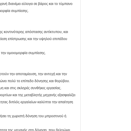
χανή διανέμει εύλογα σε βάρος και το τύμπανο
μορφία συμπίεσης.
ς κοντινότερης απόστασης αντίκτυπου, και
μπίεση επίστρωσης και την υψηλού επιπέδου
 την ομοιομορφία συμπίεσης.
ούν την αποταμίευση, την αντοχή και την
ιώνει πολύ το επίπεδο δόνησης και θορύβου.
η και στις σκληρές συνθήκες εργασίας.
φορτίων και της μεταβλητής μηχανής εξασφαλίζει
ύτητας διπλός-εργαλείων καλύπτει την απαίτηση
ήσει τη χωριστή δόνηση του μπροστινού ή
τητα της μηχανής στη δόνηση, που βελτιώνει