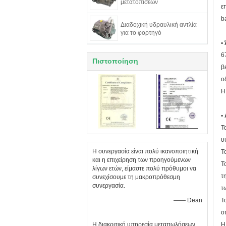
μετατοπίσεων
ε
b
Διαδοχική υδραυλική αντλία
για το φορτηγό
•
6
Πιστοποίηση
β
ο
Η
•
Τ
υ
Η συνεργασία είναι πολύ ικανοποιητική
Τ
και η επιχείρηση των προηγούμενων
Τ
λίγων ετών, είμαστε πολύ πρόθυμοι να
τ
συνεχίσουμε τη μακροπρόθεσμη
συνεργασία.
τ
—— Dean
Τ
ο
Η διακριτική υπηρεσία μεταπωλήσεων
Η