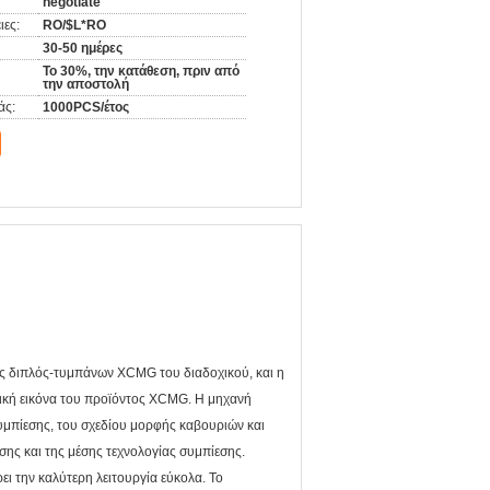
negotiate
ιες:
RO/$L*RO
30-50 ημέρες
Το 30%, την κατάθεση, πριν από
την αποστολή
άς:
1000PCS/έτος
ς διπλός-τυμπάνων XCMG του διαδοχικού, και η
τική εικόνα του προϊόντος XCMG. Η μηχανή
υμπίεσης, του σχεδίου μορφής καβουριών και
ης και της μέσης τεχνολογίας συμπίεσης.
ει την καλύτερη λειτουργία εύκολα. Το