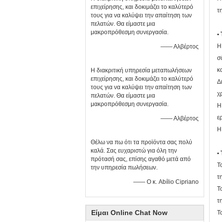
επιχείρησης, και δοκιμάζει το καλύτερό
τ
τους για να καλύψει την απαίτηση των
πελατών. Θα είμαστε μια
μακροπρόθεσμη συνεργασία.
•
Η
—— Αλβέρτος
σ
κ
Η διακριτική υπηρεσία μεταπωλήσεων
επιχείρησης, και δοκιμάζει το καλύτερό
Δ
τους για να καλύψει την απαίτηση των
χ
πελατών. Θα είμαστε μια
μακροπρόθεσμη συνεργασία.
Η
ε
—— Αλβέρτος
Η
Θέλω να πω ότι τα προϊόντα σας πολύ
καλά. Σας ευχαριστώ για όλη την
•
πρότασή σας, επίσης αγαθό μετά από
Τ
την υπηρεσία πωλήσεων.
τ
—— Ο κ. Abílio Cipriano
Τ
τ
Είμαι Online Chat Now
Τ