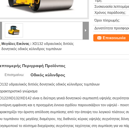
Τιμή:
Συσκευασία λεπτομέρε
Χρόνος παράδοσης:
Όροι πληρωμής:
Δυνατότητα προσφορ
Επικοινωνία
Μεγάλες Εικόνας :
XD132 υδραυλικός διπλός
δονητικός οδικός κύλινδρος τυμπάνων
επτομερής Περιγραφή Προϊόντος
Οδικός κύλινδρος
Επισημαίνω:
D132 υδραυλικός διπλός δονητικός οδικός κύλινδρος τυμπάνων
αρακτηριστικό γνώρισμα
D122/XD132/XD142 είναι η δεύτερη γενεά δονητικού συμπιεστή υψηλής συχνότητα
οντέρνη εμφάνιση και η προηγμένη έννοια σχεδίου παρουσιάζουν τον υψηλό - ποιο
αρακτηρίζει την άριστη απόδοση συμπίεσης από την άποψη του λογικού πλάτους σ
ου τυμπάνου της μεγάλης διαμέτρου, της διεθνούς κύριας υψηλής συχνότητας δόνησ
ρησιμοποιεί το σύστημα διαχείρισης συχνότητας ταχύτητας στη συμπίεση για να πάρ