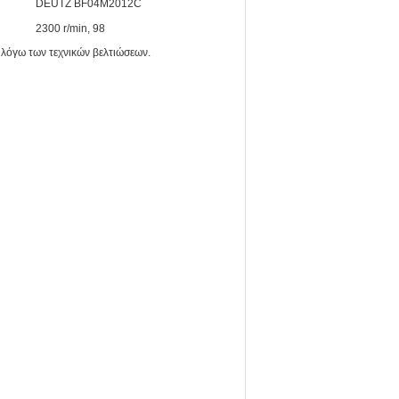
DEUTZ BF04M2012C
2300 r/min, 98
 λόγω των τεχνικών βελτιώσεων.