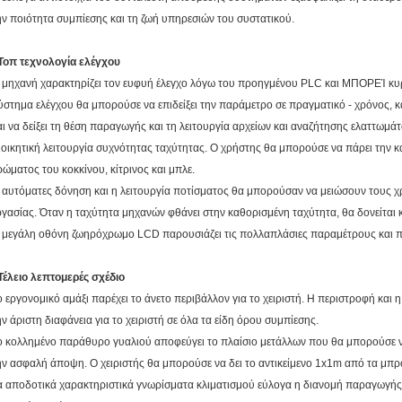
ην ποιότητα συμπίεσης και τη ζωή υπηρεσιών του συστατικού.
 Τοπ τεχνολογία ελέγχου
 μηχανή χαρακτηρίζει τον ευφυή έλεγχο λόγω του προηγμένου PLC και ΜΠΟΡΕΊ κυρι
ύστημα ελέγχου θα μπορούσε να επιδείξει την παράμετρο σε πραγματικό - χρόνος, κ
αι να δείξει τη θέση παραγωγής και τη λειτουργία αρχείων και αναζήτησης ελαττωμά
ιοικητική λειτουργία συχνότητας ταχύτητας. Ο χρήστης θα μπορούσε να πάρει την 
ρώματος του κοκκίνου, κίτρινος και μπλε.
 αυτόματες δόνηση και η λειτουργία ποτίσματος θα μπορούσαν να μειώσουν τους χρ
ργασίας. Όταν η ταχύτητα μηχανών φθάνει στην καθορισμένη ταχύτητα, θα δονείται κ
 μεγάλη οθόνη ζωηρόχρωμο LCD παρουσιάζει τις πολλαπλάσιες παραμέτρους και 
 Τέλειο λεπτομερές σχέδιο
ο εργονομικό αμάξι παρέχει το άνετο περιβάλλον για το χειριστή. Η περιστροφή και 
ην άριστη διαφάνεια για το χειριστή σε όλα τα είδη όρου συμπίεσης.
ο κολλημένο παράθυρο γυαλιού αποφεύγει το πλαίσιο μετάλλων που θα μπορούσε να 
ην ασφαλή άποψη. Ο χειριστής θα μπορούσε να δει το αντικείμενο 1x1m από τα μπρο
α αποδοτικά χαρακτηριστικά γνωρίσματα κλιματισμού εύλογα η διανομή παραγωγής, 