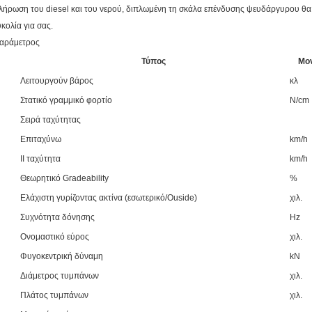
λήρωση του diesel και του νερού, διπλωμένη τη σκάλα επένδυσης ψευδάργυρου θα 
υκολία για σας.
αράμετρος
Τύπος
Μο
Λειτουργούν βάρος
κλ
Στατικό γραμμικό φορτίο
N/cm
Σειρά ταχύτητας
Επιταχύνω
km/h
ΙΙ ταχύτητα
km/h
Θεωρητικό Gradeability
%
Ελάχιστη γυρίζοντας ακτίνα (εσωτερικό/Ouside)
χιλ.
Συχνότητα δόνησης
Hz
Ονομαστικό εύρος
χιλ.
Φυγοκεντρική δύναμη
kN
Διάμετρος τυμπάνων
χιλ.
Πλάτος τυμπάνων
χιλ.