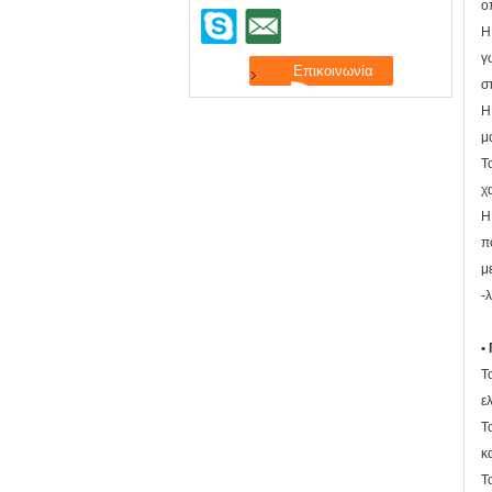
ο
Η
γ
σ
Η
μ
Τ
χ
Η
π
μ
-
•
Τ
ε
Τ
κ
Τ