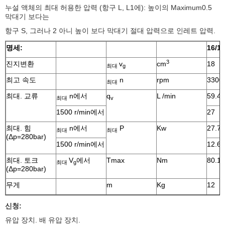
누설 액체의 최대 허용한 압력 (항구 L, L1에): 높이의 Maximum0.5
막대기 보다는
항구 S, 그러나 2 아니 높이 보다 막대기 절대 압력으로 인레트 압력.
명세:
16/18
3
진지변환
v
cm
18
최대
g
최고 속도
n
rpm
3300
최대
최대. 교류
n에서
q
L /min
59.4
최대
v
1500 r/min에서
27
최대. 힘
n에서
P
Kw
27.7
최대
최대
(Δp=280bar)
1500 r/min에서
12.6
최대. 토크
V
에서
Tmax
Nm
80.1
최대
g
(Δp=280bar)
무게
m
Kg
12
신청:
유압 장치. 배 유압 장치.