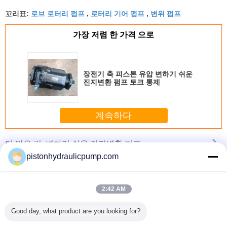
로브 로터리 펌프
로터리 기어 펌프
변위 펌프
꼬리표:
,
,
가장 저렴 한 가격 으로
장전기 축 피스톤 유압 변하기 쉬운
진지변환 펌프 토크 통제
계속하다
변하기 쉬운 진지변환 펌프
더 많은 것
pistonhydraulicpump.com
2:42 AM
유압 변하
HOWO Concrete
변하기 쉬운 진지
저잡음 축 변하기
A10VSO6
피스톤 펌
Pump Truck 37m
변환 유압 펌프
쉬운 진지변환 펌
Complete
Good day, what product are you looking for?
A7V
boom 371hp big
프
31 Series 
powerful engine
Pum