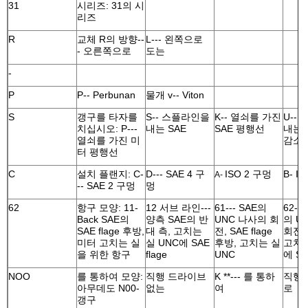
31
시리즈: 31의 시
리즈
R
교체 R의 방향--
L--- 왼쪽으로
- 오른쪽으로
도는
-
P
P-- Perbunan
물개 v-- Viton
S
갱구를 타자를
S-- 스플라인을
K-- 열쇠를 가진
U--
치십시오: P---
내는 SAE
SAE 평행선
내는 S
열쇠를 가진 미
감소
터 평행선
C
설치 플랜지: C-
D--- SAE 4 구
ISO 2 구멍
B- I
A-
-- SAE 2 구멍
멍
62
항구 모양: 11-
12 서브 라인---
61--- SAE의
62--
Back SAE의
양측 SAE의 반
UNC 나사의 회
의 U
SAE flage 후방,
대 측, 고치는
전, SAE flage
회전,
미터 고치는 실
실 UNC에 SAE
후방, 고치는 실
고치는
을 위한 항구
flage
UNC
에 SA
NOO
를 통하여 모양:
직행 드라이브
K **--- 를 통하
직행
아무데도 N00-
없는
여
로
갱구