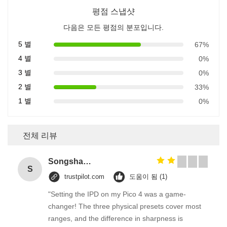
평점 스냅샷
다음은 모든 평점의 분포입니다.
5 별
67%
4 별
0%
3 별
0%
2 별
33%
1 별
0%
전체 리뷰
Songshang
S
trustpilot.com
도움이 됨 (1)
"Setting the IPD on my Pico 4 was a game-
changer! The three physical presets cover most
ranges, and the difference in sharpness is