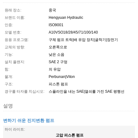
원래 장소:
중국
브랜드 이름:
Hengyuan Hydraulic
인증:
ISO9001
모델 번호:
A10VSO18/28/45/71/100/140
응용 프로그램:
구체 펌프 트럭|배 유압 장치|굴착기|장전기
교체의 방향:
오른쪽으로
기능:
낮은 소음
설치 플랜지:
SAE 2 구멍
힘:
의 유압
물개:
Perbunan|Viton
구조:
피스톤 펌프
갱구를 타자를 치십시오:
스플라인을 내는 SAE|열쇠를 가진 SAE 평행선
설명
변하기 쉬운 진지변환 펌프
하이 라이트:
고압 피스톤 펌프