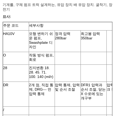
기계를, 구체 펌프 트럭 설계하는, 유압 장치 배 유압 장치. 굴착기, 장
전기
묘사:
주문 코드
세부사항
HA10V
모형 변하기 쉬
정격 압력
최고봉 압력
운 펌프,
280bar
350bar
Swashplate 디
자인
O
작동 방식 펌프,
회로
28
진지변환 18.
28. 45. 71.
100. 140 (ml/r)
DR
2개 점, 직접 통
압력 통제, 압력
DFR1 압력과
압력.
제, DRG--- 먼
및 순서 조절
순서 조절, 닫는
크 통
압력 통제
X 수로에 있는
개구부
/