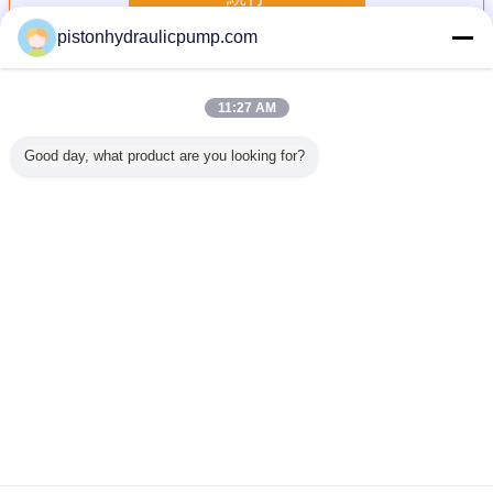
pistonhydraulicpump.com
可変的な変位ポンプ
多く
11:27 AM
Good day, what product are you looking for?
10 の荷車
熱い! 油圧可変的
HOWO 具体的な
可変的な変位油圧
A10VSO6
立方メート
なピストン・ポン
ポンプ トラック
ポンプ
はポンプを
イブ トラ
プ A7V
37m ブーム
リーズRex
サのトラ
371hp 大きく強力
ンプ完
ク
なエンジン
HDT5291THB-37
言語を変えて下さい
Japanese
ホーム
|
企業情報
|
お問い合わせ
|
地図
|
プライバシーポリシー
デスクトップの眺め
Copyright © 2015 - 2026 Zhenhu PDC Hydraulic CO.,LTD.
All rights reserved. Developed by
ECER