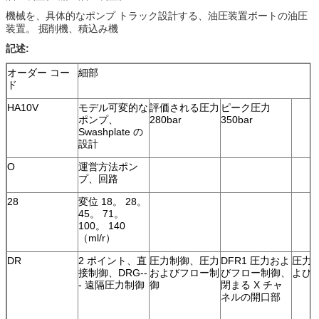
機械を、具体的なポンプ トラック設計する、油圧装置ボートの油圧
装置。 掘削機、積込み機
記述:
オーダー コー
細部
ド
HA10V
モデル可変的な
評価される圧力
ピーク圧力
ポンプ、
280bar
350bar
Swashplate の
設計
O
運営方法ポン
プ、回路
28
変位 18。 28。
45。 71。
100。 140
（ml/r）
DR
2 ポイント、直
圧力制御、圧力
DFR1 圧力およ
圧力。
接制御、DRG--
およびフロー制
びフロー制御、
よび
- 遠隔圧力制御
御
閉まる X チャ
ネルの開口部