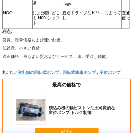
港
flage
NOO
によ形態: どこ
直通ドライブな
K **--- によって
直通
も N00-シャフ
し
使っ
ト
利点:
良質、競争価格および速い配達。
低雑音、小さい容積
適正価格、最もよい質およびサービス、速い受渡し時間。
丸い突出部の回転式ポンプ
回転式歯車ポンプ
変位ポンプ
札:
,
,
最高の価格で
積込み機の軸ピストン油圧可変的な
変位ポンプ トルク制御
続行