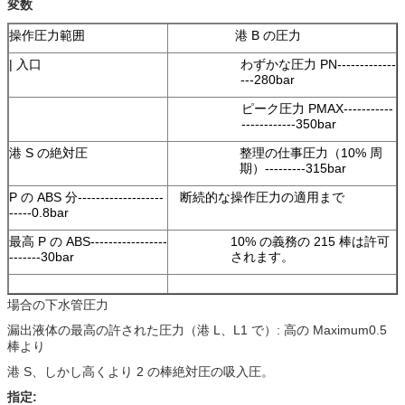
変数
操作圧力範囲
港 B の圧力
| 入口
わずかな圧力 PN-------------
---280bar
ピーク圧力 PMAX-----------
------------350bar
港 S の絶対圧
整理の仕事圧力（10% 周
期）---------315bar
P の ABS 分-------------------
断続的な操作圧力の適用まで
-----0.8bar
最高 P の ABS-----------------
10% の義務の 215 棒は許可
-------30bar
されます。
場合の下水管圧力
漏出液体の最高の許された圧力（港 L、L1 で）: 高の Maximum0.5
棒より
港 S、しかし高くより 2 の棒絶対圧の吸入圧。
指定: