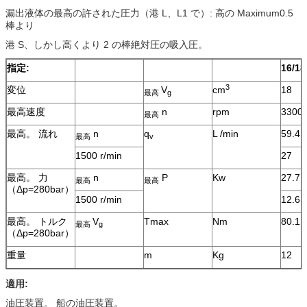
漏出液体の最高の許された圧力（港 L、L1 で）: 高の Maximum0.5
棒より
港 S、しかし高くより 2 の棒絶対圧の吸入圧。
指定:
16/18
3
変位
V
cm
18
最高
g
最高速度
n
rpm
3300
最高
最高。 流れ
n
q
L /min
59.4
最高
v
1500 r/min
27
最高。 力
n
P
Kw
27.7
最高
最高
（Δp=280bar）
1500 r/min
12.6
最高。 トルク
V
Tmax
Nm
80.1
最高
g
（Δp=280bar）
重量
m
Kg
12
適用:
油圧装置。 船の油圧装置。