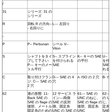
/
31
シリーズ: 31 の
シリーズ
R
回転 R の方向--
L--- 左回り
- 右回りに
-
P
P-- Perbunan
シール V--
Viton
S
シャフトをタイ
S-- スプライン
K-- キーの SAE
U--
プして下さい:
を付けられる
の平行
を付
P--- キーのメー
SAE
SAE 
トル平行
れる
C
取り付けフラン
D--- SAE の 4
ISO の 2 穴
B- IS
A-
ジ: C--- SAE の
穴
2 穴
62
港の形態: 11-
12 サービス ラ
61--- SAE の
62--
Back SAE の
イン---両側
UNC のねじ、
の U
SAE の flage の
SAE の反対
SAE の flage の
じ、
後部、メートル
側、固定糸
後部、固定糸
定糸 
固定糸のための
UNC の SAE の
UNC
SAE の