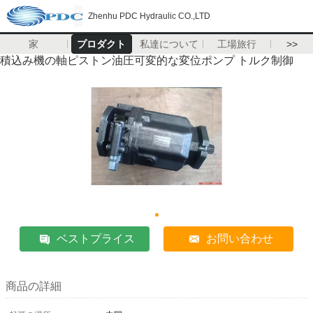
Zhenhu PDC Hydraulic CO.,LTD
家
プロダクト
私達について
工場旅行
>>
積込み機の軸ピストン油圧可変的な変位ポンプ トルク制御
ベストプライス
お問い合わせ
商品の詳細