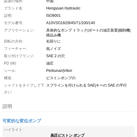
起源の場所:
中国
ブランド名:
Hengyuan Hydraulic
証明:
ISO9001
モデル番号:
A10VSO18/28/45/71/100/140
アプリケーション:
具体的なポンプ トラック|ボートの油圧装置|掘削機|
積込み機
回転の方向:
右回りに
フィーチャー:
低ノイズ
取り付けフランジ:
SAE 2 の穴
PD (W):
油圧
シール:
Perbunan|Viton
構造:
ピストンポンプの
シャフトをタイプして下
スプラインを付けられる SAE|キーの SAE の平行
さい:
説明
可変的な変位ポンプ
ハイライト:
高圧ピストン ポンプ