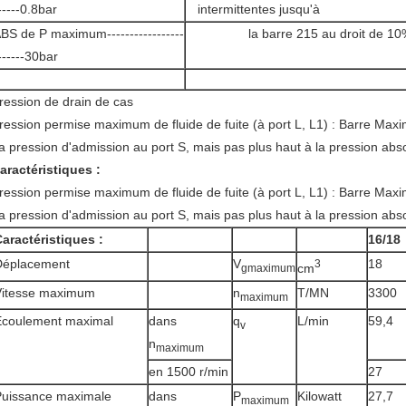
-----0.8bar
intermittentes jusqu'à
BS de P maximum-----------------
la barre 215 au droit de 10
------30bar
ression de drain de cas
ression permise maximum de fluide de fuite (à port L, L1) : Barre Max
a pression d'admission au port S, mais pas plus haut à la pression abs
aractéristiques :
ression permise maximum de fluide de fuite (à port L, L1) : Barre Max
a pression d'admission au port S, mais pas plus haut à la pression abs
aractéristiques :
16/18
Déplacement
V
18
3
cm
gmaximum
Vitesse maximum
n
T/MN
3300
maximum
Écoulement maximal
dans
q
L/min
59,4
v
n
maximum
en 1500 r/min
27
Puissance maximale
dans
P
Kilowatt
27,7
maximum