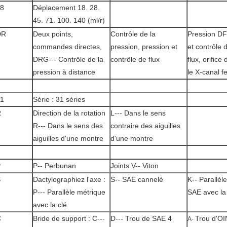
8
Déplacement 18. 28.
45. 71. 100. 140 (ml/r)
DR
Deux points,
Contrôle de la
Pression D
commandes directes,
pression, pression et
et contrôle 
DRG--- Contrôle de la
contrôle de flux
flux, orifice
pression à distance
le X-canal f
1
Série : 31 séries
R
Direction de la rotation
L--- Dans le sens
R--- Dans le sens des
contraire des aiguilles
aiguilles d'une montre
d'une montre
P
P-- Perbunan
Joints V-- Viton
S
Dactylographiez l'axe :
S-- SAE cannelé
K-- Parallèl
P--- Parallèle métrique
SAE avec la
avec la clé
C
Bride de support : C---
D--- Trou de SAE 4
Trou d'OI
A-