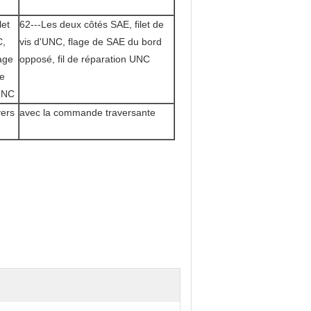
let
62---Les deux côtés SAE, filet de
C,
vis d'UNC, flage de SAE du bord
lage
opposé, fil de réparation UNC
de
UNC
vers
avec la commande traversante