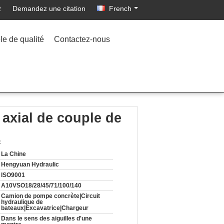
Demandez une citation
French
2
le de qualité
Contactez-nous
axial de couple de
:
La Chine
Hengyuan Hydraulic
ISO9001
A10VSO18/28/45/71/100/140
Camion de pompe concrète|Circuit
hydraulique de
bateaux|Excavatrice|Chargeur
Dans le sens des aiguilles d'une