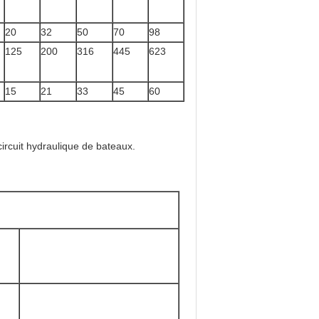
20
32
50
70
98
125
200
316
445
623
15
21
33
45
60
ircuit hydraulique de bateaux.