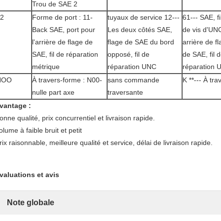
Trou de SAE 2
2
Forme de port : 11-
tuyaux de service 12---
61--- SAE, fi
Back SAE, port pour
Les deux côtés SAE,
de vis d'UN
l'arrière de flage de
flage de SAE du bord
arrière de f
SAE, fil de réparation
opposé, fil de
de SAE, fil 
métrique
réparation UNC
réparation 
NOO
À travers-forme : N00-
sans commande
K **--- À tra
nulle part axe
traversante
vantage :
onne qualité, prix concurrentiel et livraison rapide.
olume à faible bruit et petit
rix raisonnable, meilleure qualité et service, délai de livraison rapide.
valuations et avis
Note globale