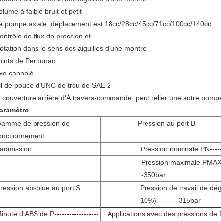
olume à faible bruit et petit
a pompe axiale, déplacement est 18cc/28cc/45cc/71cc/100cc/140cc.
ontrôle de flux de pression et
otation dans le sens des aiguilles d'une montre
oints de Perbunan
xe cannelé
il de pouce d'UNC de trou de SAE 2
a couverture arrière d'À travers-commande, peut relier une autre pomp
aramètre
amme de pression de
Pression au port B
onctionnement
 admission
Pression nominale PN-----
Pression maximale PMAX----
-350bar
ression absolue au port S
Pression de travail de dé
10%)---------315bar
inute d'ABS de P------------------
Applications avec des pressions de