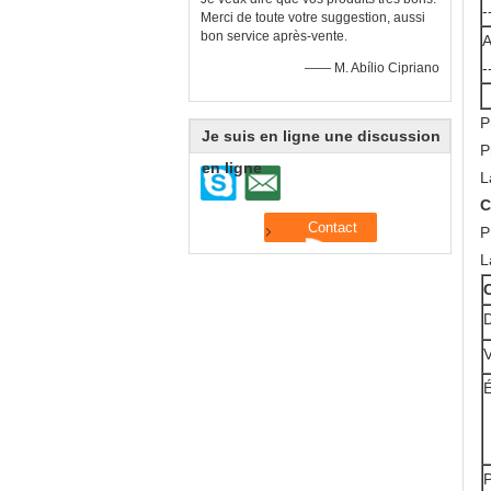
-
Merci de toute votre suggestion, aussi
bon service après-vente.
A
-
—— M. Abílio Cipriano
P
Je suis en ligne une discussion
P
en ligne
L
C
P
L
C