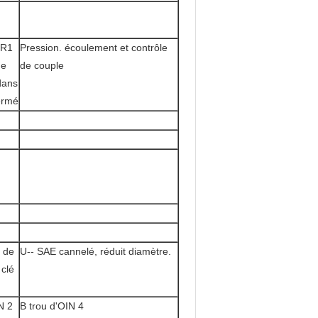
FR1
Pression. écoulement et contrôle
de
de couple
 dans
ermé
e de
U-- SAE cannelé, réduit diamètre.
 clé
N 2
B trou d'OIN 4