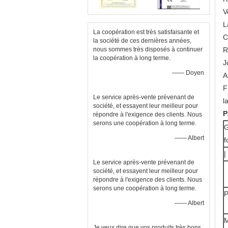
V
L
La coopération est très satisfaisante et
C
la société de ces dernières années,
nous sommes très disposés à continuer
R
la coopération à long terme.
J
—— Doyen
A
F
Le service après-vente prévenant de
l
société, et essayent leur meilleur pour
P
répondre à l'exigence des clients. Nous
serons une coopération à long terme.
G
—— Albert
f
|
Le service après-vente prévenant de
société, et essayent leur meilleur pour
répondre à l'exigence des clients. Nous
serons une coopération à long terme.
P
—— Albert
M
Je veux dire que vos produits très bons.