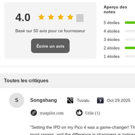
Aperçu des
notes
4.0
5 étoiles
Basé sur 50 avis pour ce fournisseur
4 étoiles
3 étoiles
Écrire un avis
2 étoiles
1 étoiles
Toutes les critiques
S
Songshang
Tuvalu
Oct 29.2025
trustpilot.com
Utile (1)
"Setting the IPD on my Pico 4 was a game-changer! Th
most ranges, and the difference in sharpness is notice