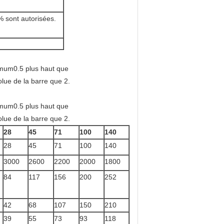
% sont autorisées.
imum0.5 plus haut que
olue de la barre que 2.
imum0.5 plus haut que
olue de la barre que 2.
28
45
71
100
140
28
45
71
100
140
3000
2600
2200
2000
1800
84
117
156
200
252
42
68
107
150
210
39
55
73
93
118