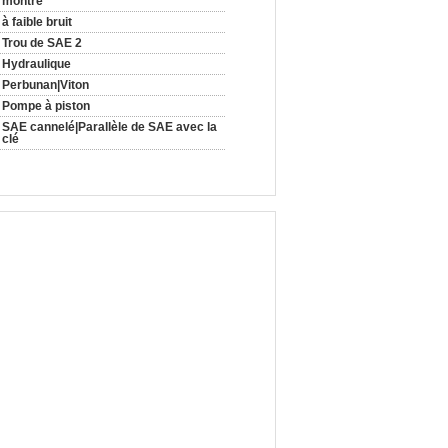
montre
à faible bruit
Trou de SAE 2
Hydraulique
Perbunan|Viton
Pompe à piston
SAE cannelé|Parallèle de SAE avec la
clé