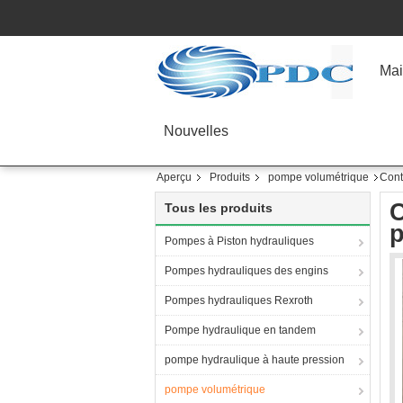
Mai
Nouvelles
Aperçu
Produits
pompe volumétrique
Cont
C
Tous les produits
Pompes à Piston hydrauliques
Pompes hydrauliques des engins
Pompes hydrauliques Rexroth
Pompe hydraulique en tandem
pompe hydraulique à haute pression
pompe volumétrique