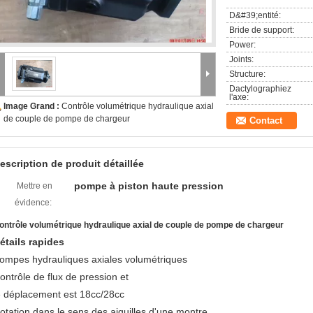
D&#39;entité:
Bride de support:
Power:
Joints:
Structure:
Dactylographiez
l'axe:
Image Grand :
Contrôle volumétrique hydraulique axial
de couple de pompe de chargeur
Contact
escription de produit détaillée
pompe à piston haute pression
Mettre en
évidence:
ontrôle volumétrique hydraulique axial de couple de pompe de chargeur
étails rapides
ompes hydrauliques axiales volumétriques
ontrôle de flux de pression et
e déplacement est 18cc/28cc
otation dans le sens des aiguilles d'une montre