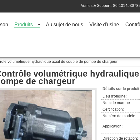
Ventes & Support :
86-131453078
son
Produits
Au sujet de nous
Visite d'usine
Contrô
rôle volumétrique hydraulique axial de couple de pompe de chargeur
ontrôle volumétrique hydraulique 
pompe de chargeur
Détails sur le produit
Lieu d'origine:
Nom de marque:
Certification:
Numéro de modèle:
Application:
Direction de rotation: