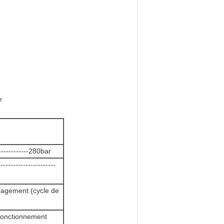
e
-----------280bar
------------------
gagement (cycle de
 fonctionnement