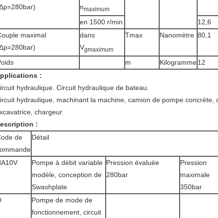
(Δp=280bar)
n
maximum
en 1500 r/min
12,6
Couple maximal
dans
Tmax
Nanomètre
80,1
(Δp=280bar)
V
gmaximum
oids
m
Kilogramme
12
pplications :
ircuit hydraulique. Circuit hydraulique de bateau.
ircuit hydraulique, machinant la machine, camion de pompe concrète, c
xcavatrice, chargeur
escription :
ode de
Détail
commande
HA10V
Pompe à débit variable
Pression évaluée
Pression
modèle, conception de
280bar
maximale
Swashplate
350bar
O
Pompe de mode de
fonctionnement, circuit