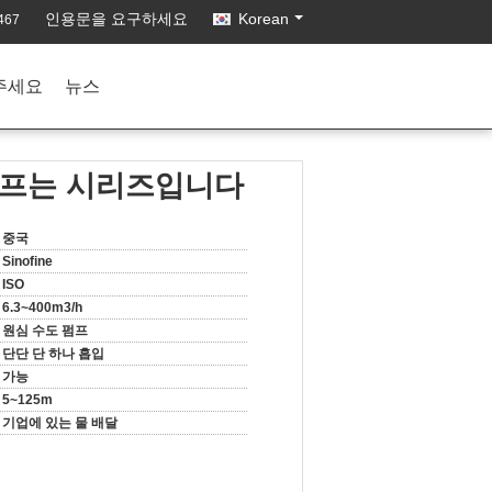
인용문을 요구하세요
Korean
467
주세요
뉴스
 펌프는 시리즈입니다
중국
Sinofine
ISO
6.3~400m3/h
원심 수도 펌프
단단 단 하나 흡입
가능
5~125m
기업에 있는 물 배달