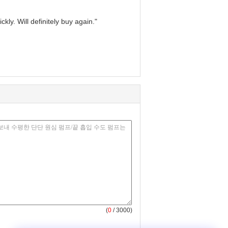
kly. Will definitely buy again."
(
0
/ 3000)