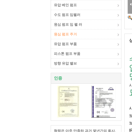
유압 베인 펌프
수도 펌프 임펠러
원심 펌프 임 펠 러
원심 펌프 주거
유압 펌프 부품
피스톤 펌프 부품
방향 유압 밸브
인증
시
협력은 아주 만족하 과거 몇년간의 회사,