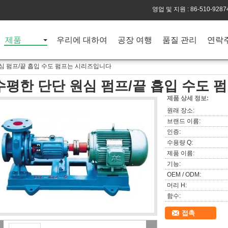
영업 및 지원 :
86-510-9287
제품
우리에 대하여
공장 여행
품질 관리
연락
심 펌프/끝 흡입 수도 펌프는 시리즈입니다
수평한 단단 원심 펌프/끝 흡입 수도
제품 상세 정보:
원래 장소:
브랜드 이름:
인증:
수용량 Q:
제품 이름:
기능:
OEM / ODM:
머리 H:
함수:
접촉