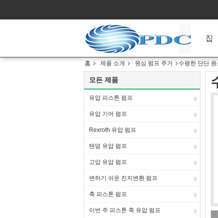
집
홈
제품 소개
원심 펌프 주거
수평한 단단 원
모든 제품
유압 피스톤 펌프
유압 기어 펌프
Rexroth 유압 펌프
탠덤 유압 펌프
고압 유압 펌프
변하기 쉬운 진지변환 펌프
축 피스톤 펌프
이번 주 피스톤 축 유압 펌프