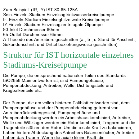
Zum Beispiel: (IR, IY) IST 80-65-125A
Sein-Einzeln-Stadium Einzelsogtrinkwasserkreiselpumpe
Ir--Einzeln-Stadium Einzelsoghitze wate Kreiselpumpe
IY-Einzeln-Stadium Einzelsogzentrifugale Ölpumpe
80-Inlet Durchmesser 80mm
65-Outlet Durchmesser 65mm
A-Thecode des Antreibers geschnitten (a-, b-, c-Stand für Anschnitt,
Sekundenschnitt und Drittel beziehungsweise geschnitten)
Struktur für IST horizontale einzelnes
Stadiums-Kreiselpumpe
Die Pumpe, die entsprechend nationalen Teilen des Standards
ISO2858.Main entworfen ist, sind Pumpengehäuse,
Pumpenabdeckung, Antreiber, Welle, Dichtungsteile und
Kragbalkenteile etc.
Der Pumpe, die am vollen hinteren Faltblatt entworfen sind, dem
Pumpengehäuse und der Pumpenabdeckung getrennt von
Antreiberrückseitengesicht, Pumpengehäuse und
Pumpenabdeckung werden ein Arbeitshaus kombiniert; Antreiber,
Welle und Wälzlager werden ein Rotor kombiniert; Tragarm und die
Tragenteile stützen den Rotor. Um die axiale Kraft zu balancieren,
haben hintere Abdeckung des Antreibers Balancenlöcher, Antreiber
haben das Tragen. Wenn die axiale kleine Kraft, die