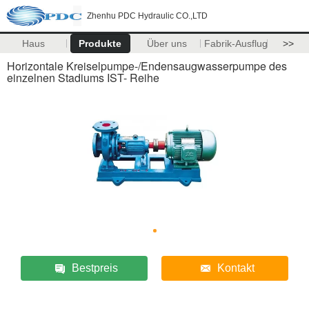
Zhenhu PDC Hydraulic CO.,LTD
Haus
Produkte
Über uns
Fabrik-Ausflug
>>
Horizontale Kreiselpumpe-/Endensaugwasserpumpe des
einzelnen Stadiums IST- Reihe
Bestpreis
Kontakt