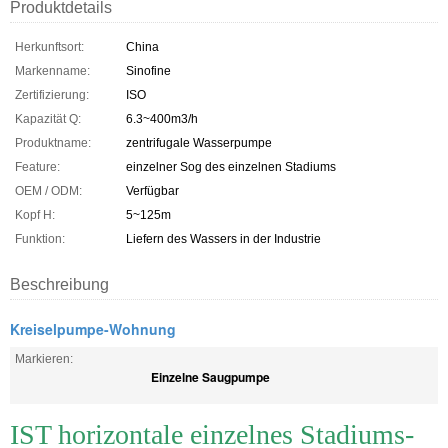
Produktdetails
Herkunftsort:
China
Markenname:
Sinofine
Zertifizierung:
ISO
Kapazität Q:
6.3~400m3/h
Produktname:
zentrifugale Wasserpumpe
Feature:
einzelner Sog des einzelnen Stadiums
OEM / ODM:
Verfügbar
Kopf H:
5~125m
Funktion:
Liefern des Wassers in der Industrie
Beschreibung
Kreiselpumpe-Wohnung
Markieren:
Einzelne Saugpumpe
IST horizontale einzelnes Stadiums-