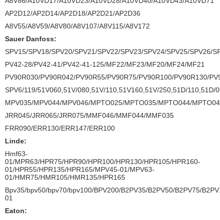
A8V86/A10VD17/A10VD23/A10VD28/A10VD40/A10VD43/A10VD71
AP2D12/AP2D14/AP2D18/AP2D21/AP2D36
A8V55/A8V59/A8V80/A8V107/A8V115/A8V172
Sauer Danfoss:
SPV15/SPV18/SPV20/SPV21/SPV22/SPV23/SPV24/SPV25/SPV26/S
PV42-28/PV42-41/PV42-41-125/MF22/MF23/MF20/MF24/MF21
PV90R030/PV90R042/PV90R55/PV90R75/PV90R100/PV90R130/P
SPV6/119/51V060,51V/080,51V/110,51V160,51V/250,51D/110,51D/0
MPV035/MPV044/MPV046/MPTO025/MPTO035/MPTO044/MPTO04
JRR045/JRR065/JRR075/MMF046/MMF044/MMF035
FRR090/ERR130/ERR147/ERR100
Linde:
Hmf63-
01/MPR63/HPR75/HPR90/HPR100/HPR130/HPR105/HPR160-
01/HPR55/HPR135/HPR165/MPV45-01/MPV63-
01/HMR75/HMR105/HMR135/HPR165
Bpv35/bpv50/bpv70/bpv100/BPV200/B2PV35/B2PV50/B2PV75/B
01
Eaton: