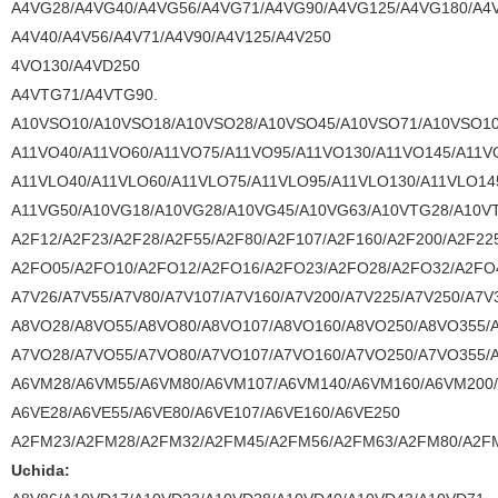
A4VG28/A4VG40/A4VG56/A4VG71/A4VG90/A4VG125/A4VG180/A4
A4V40/A4V56/A4V71/A4V90/A4V125/A4V250
4VO130/A4VD250
A4VTG71/A4VTG90.
A10VSO10/A10VSO18/A10VSO28/A10VSO45/A10VSO71/A10VSO10
A11VO40/A11VO60/A11VO75/A11VO95/A11VO130/A11VO145/A11V
A11VLO40/A11VLO60/A11VLO75/A11VLO95/A11VLO130/A11VLO14
A11VG50/A10VG18/A10VG28/A10VG45/A10VG63/A10VTG28/A10V
A2F12/A2F23/A2F28/A2F55/A2F80/A2F107/A2F160/A2F200/A2F22
A2FO05/A2FO10/A2FO12/A2FO16/A2FO23/A2FO28/A2FO32/A2FO
A7V26/A7V55/A7V80/A7V107/A7V160/A7V200/A7V225/A7V250/A7V
A8VO28/A8VO55/A8VO80/A8VO107/A8VO160/A8VO250/A8VO355/
A7VO28/A7VO55/A7VO80/A7VO107/A7VO160/A7VO250/A7VO355/
A6VM28/A6VM55/A6VM80/A6VM107/A6VM140/A6VM160/A6VM200
A6VE28/A6VE55/A6VE80/A6VE107/A6VE160/A6VE250
A2FM23/A2FM28/A2FM32/A2FM45/A2FM56/A2FM63/A2FM80/A2F
Uchida: