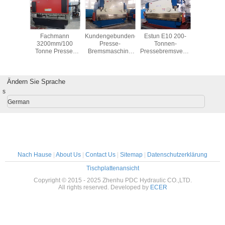
un E10 200-
Hydraulic Sauer
Hydraulic Gear
Hydraulic Gear
Fa
Tonnen-
Danfoss Gear
Pump PC200-6
Pump
320
sebremsverbiegende
Pump
E200B/E320
Tonn
llplattenmaschine
Brem
 LKW-Wagen
mit S
Ändern Sie Sprache
s
German
Nach Hause
|
About Us
|
Contact Us
|
Sitemap
|
Datenschutzerklärung
Tischplattenansicht
Copyright © 2015 - 2025 Zhenhu PDC Hydraulic CO.,LTD.
All rights reserved. Developed by
ECER