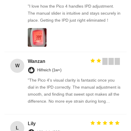
"I love how the Pico 4 handles IPD adjustment.
The manual slider is intuitive and stays securely in
place. Getting the IPD just right eliminated！
Wanzan
W
Hilfreich (1w+)
"The Pico 4's visual clarity is fantastic once you
dial in the IPD correctly. The manual adjustment is
smooth, and finding that sweet spot makes all the
difference. No more eye strain during long
sessions. Highly recommend taking the time to set
it up properly!""The Pico 4's visual clarity is
fantastic once you dial in the IPD correctly. The
Lily
L
manual adjustment is smooth, and finding that