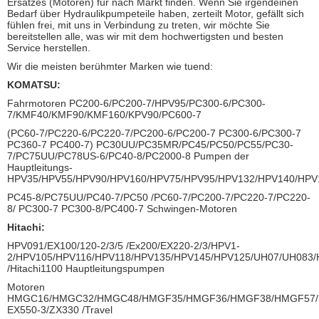
Ersatzes (Motoren) für nach Markt finden. Wenn Sie irgendeinen
Bedarf über Hydraulikpumpeteile haben, zerteilt Motor, gefällt sich
fühlen frei, mit uns in Verbindung zu treten, wir möchte Sie
bereitstellen alle, was wir mit dem hochwertigsten und besten
Service herstellen.
Wir die meisten berühmter Marken wie tuend:
KOMATSU:
Fahrmotoren PC200-6/PC200-7/HPV95/PC300-6/PC300-
7/KMF40/KMF90/KMF160/KPV90/PC600-7
(PC60-7/PC220-6/PC220-7/PC200-6/PC200-7 PC300-6/PC300-7
PC360-7 PC400-7) PC30UU/PC35MR/PC45/PC50/PC55/PC30-
7/PC75UU/PC78US-6/PC40-8/PC2000-8 Pumpen der
Hauptleitungs-
HPV35/HPV55/HPV90/HPV160/HPV75/HPV95/HPV132/HPV140/HPV
PC45-8/PC75UU/PC40-7/PC50 /PC60-7/PC200-7/PC220-7/PC220-
8/ PC300-7 PC300-8/PC400-7 Schwingen-Motoren
Hitachi:
HPV091/EX100/120-2/3/5 /Ex200/EX220-2/3/HPV1-
2/HPV105/HPV116/HPV118/HPV135/HPV145/HPV125/UH07/UH083
/Hitachi1100 Hauptleitungspumpen
Motoren
HMGC16/HMGC32/HMGC48/HMGF35/HMGF36/HMGF38/HMGF57/
EX550-3/ZX330 /Travel