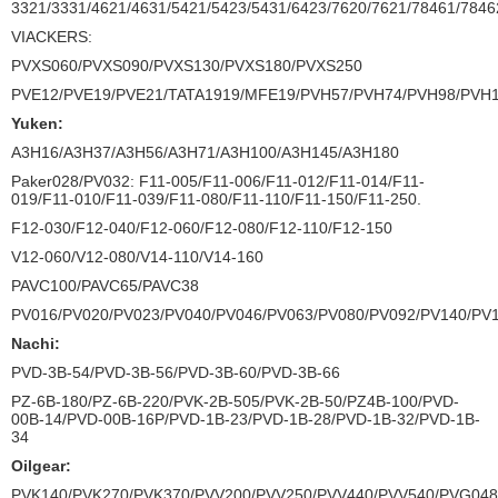
3321/3331/4621/4631/5421/5423/5431/6423/7620/7621/78461/7846
VIACKERS:
PVXS060/PVXS090/PVXS130/PVXS180/PVXS250
PVE12/PVE19/PVE21/TATA1919/MFE19/PVH57/PVH74/PVH98/PVH
Yuken:
A3H16/A3H37/A3H56/A3H71/A3H100/A3H145/A3H180
Paker028/PV032: F11-005/F11-006/F11-012/F11-014/F11-
019/F11-010/F11-039/F11-080/F11-110/F11-150/F11-250.
F12-030/F12-040/F12-060/F12-080/F12-110/F12-150
V12-060/V12-080/V14-110/V14-160
PAVC100/PAVC65/PAVC38
PV016/PV020/PV023/PV040/PV046/PV063/PV080/PV092/PV140/PV
Nachi:
PVD-3B-54/PVD-3B-56/PVD-3B-60/PVD-3B-66
PZ-6B-180/PZ-6B-220/PVK-2B-505/PVK-2B-50/PZ4B-100/PVD-
00B-14/PVD-00B-16P/PVD-1B-23/PVD-1B-28/PVD-1B-32/PVD-1B-
34
Oilgear:
PVK140/PVK270/PVK370/PVV200/PVV250/PVV440/PVV540/PVG04