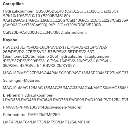
Caterpillar:
Hydraulikpumpen SBS80/SBS140 (Cat312C/Cat320C/Cat325C)
SPK10/10/SPV10/10 (E200B/MS180)
/Cat12G/Cat14G/Cat16G/Cat120G/Cat140G/Cat215/Cat225/Cat235/
(Cat963/Cat973/Cat993) /AP12/Cat320/VRD63/E200B
Cat320B-/Cat330B-/Cat345/355Dfahrmotoren.
Kayaba:
PSVD2-13E/PSVD2-16E/PSVD2-17E/PSVD2-21E/PSVD2-
26E/PSVD2-27E/PSVD2-57E/PSV2-55T/PSV2-63T
(Sumitomo120/Sumitomo 265) hydraulische Hauptpumpen
/PSVS37/PSVS90/PSV-10/PSV-16/PSV2-10/PSV2-16/PSVL-
36/PSVL-42/PSVL-54.PSVK2-25/KYB87.
MSG18P/MSG27P/MSG44P/MSG50P/MSF18/MSF23/MSF27/MSF37
Schwingen-Motoren.
MAG10-/MAG12/MAG18/MAG26/MAG33/MAG44/MAG50/MAG85/MA
Liebherr:
Hydraulikpumpen
LPVD35/LPVD45/LPVD64/LPVD75/LPVD90/LPVD100/LPVD125/LPV
FMV075-/FMV100/944Bschwingen-Motoren
Fahrmotoren FMF225/FMF250.
LMF45/LMF64/LMF75/LMF90/LMF125/LMF140