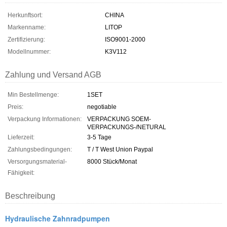
Herkunftsort:
CHINA
Markenname:
LITOP
Zertifizierung:
ISO9001-2000
Modellnummer:
K3V112
Zahlung und Versand AGB
Min Bestellmenge:
1SET
Preis:
negotiable
Verpackung Informationen:
VERPACKUNG SOEM-
VERPACKUNGS-/NETURAL
Lieferzeit:
3-5 Tage
Zahlungsbedingungen:
T / T West Union Paypal
Versorgungsmaterial-
8000 Stück/Monat
Fähigkeit:
Beschreibung
Hydraulische Zahnradpumpen