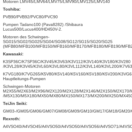
Motoren LMV45/LMV64/LMV75/LMV90/LMV125/LMV140
Toshiba:
PVB90/PVB92/PVC80/PVC90
Pumpen Tadano100 (Pava8282) /Shibaura
Lucus500/Lucus400/HD450V-2.
Motoren des Schwingen-
SG015/SG02/SG025/SG04/SG08/SG12/SG15/SG20/SG25
(MFB80/MFB100/MFB150/MFB160/MFB170/MFB180/MFB190/MFB2
Kawasaki:
K3SP36C/K7SP36C/K3V45/K3V63/K3V112/K3V140/K3V180/K3V280
/K3VL28/K3V45/K3VL60/K3VL80/K3VL112/K3VL140/K3VL200/K7V6
K7VG180/K7VG265/K5V80/K5V140/K5V160/K5V180/K5V200/K3VG6
Hauptleitungs-Pumpen
Schwingen-Motoren
M2X55/M2X63/M2X96/M2X120/M2X128/M2X146/M2X150/M2X170/
/M5X130/M5X180/MX50/MX80/MX150/MX173/MX200/MX250/MX450
TeiJin Seiki:
GM03-/GM05/GM06/GM07/GM08/GM09/GM10/GM17/GM18/GM20/G
Rexroth:
A4VSO40/A4VSO45/A4VSO50/A4VSO50/A4VSO56/A4VSO71/A4VSO