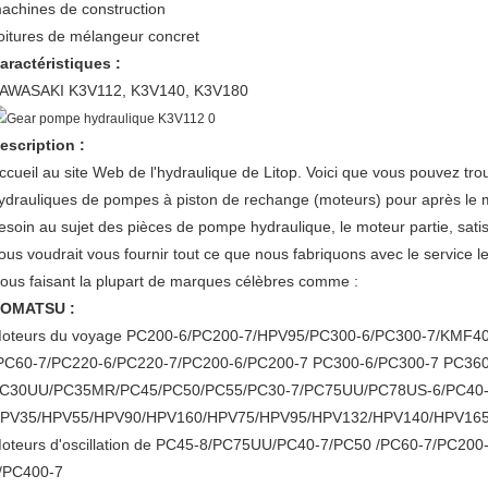
achines de construction
oitures de mélangeur concret
aractéristiques :
AWASAKI K3V112, K3V140, K3V180
escription :
ccueil au site Web de l'hydraulique de Litop. Voici que vous pouvez trou
ydrauliques de pompes à piston de rechange (moteurs) pour après le m
esoin au sujet des pièces de pompe hydraulique, le moteur partie, satis
ous voudrait vous fournir tout ce que nous fabriquons avec le service le 
ous faisant la plupart de marques célèbres comme :
OMATSU :
oteurs du voyage PC200-6/PC200-7/HPV95/PC300-6/PC300-7/KMF
PC60-7/PC220-6/PC220-7/PC200-6/PC200-7 PC300-6/PC300-7 PC360
C30UU/PC35MR/PC45/PC50/PC55/PC30-7/PC75UU/PC78US-6/PC40-8/P
PV35/HPV55/HPV90/HPV160/HPV75/HPV95/HPV132/HPV140/HPV165
oteurs d'oscillation de PC45-8/PC75UU/PC40-7/PC50 /PC60-7/PC20
/PC400-7