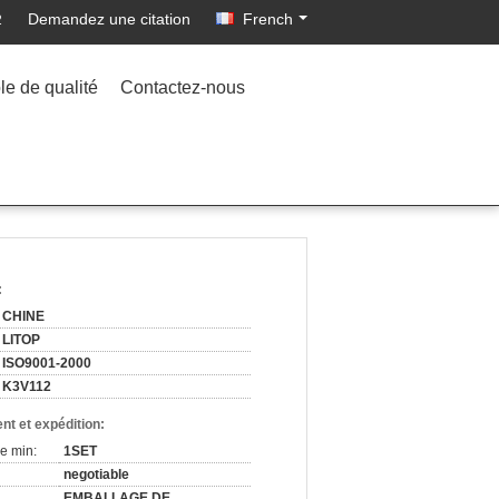
Demandez une citation
French
2
le de qualité
Contactez-nous
:
CHINE
LITOP
ISO9001-2000
K3V112
nt et expédition:
e min:
1SET
negotiable
EMBALLAGE DE