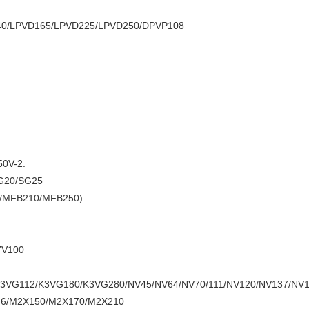
40/LPVD165/LPVD225/LPVD250/DPVP108
50V-2.
SG20/SG25
/MFB210/MFB250).
7V100
3VG112/K3VG180/K3VG280/NV45/NV64/NV70/111/NV120/NV137/NV
146/M2X150/M2X170/M2X210