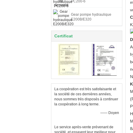
PC200-6
m
v
Gear pompe hydraulique
C
E200B/E320
K
Certificat
D
A
h
b
n
N
K
La coopération est très satisfaisante et
M
la société de ces dernières années,
(
nous sommes très disposés à continuer
la coopération à long terme.
P
—— Doyen
H
M
Le service après-vente prévenant de
8
société, et essayent leur meilleur pour