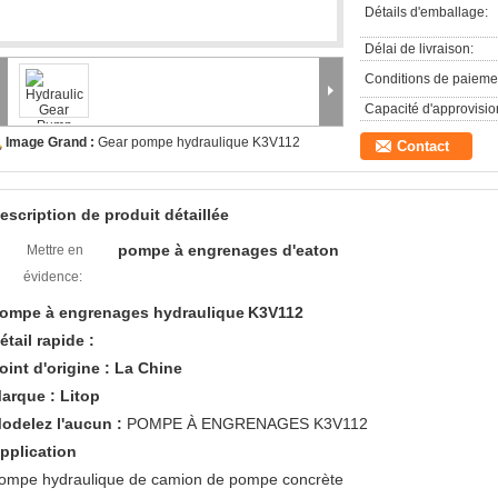
Détails d'emballage:
Délai de livraison:
Conditions de paieme
Capacité d'approvisi
Image Grand :
Gear pompe hydraulique K3V112
Contact
escription de produit détaillée
pompe à engrenages d'eaton
Mettre en
évidence:
ompe à engrenages hydraulique
K3V112
étail rapide :
oint d'origine : La Chine
arque : Litop
odelez l'aucun :
POMPE À ENGRENAGES K3V112
pplication
ompe hydraulique de camion de pompe concrète