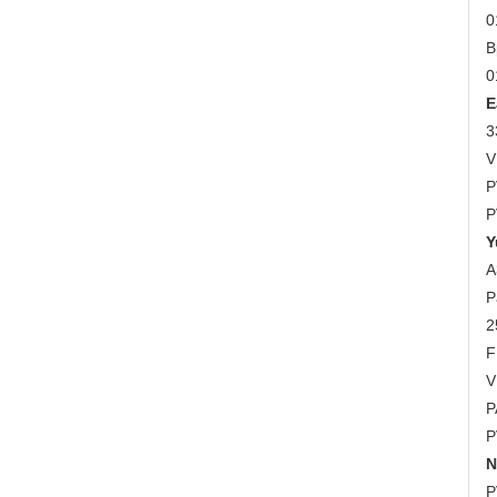
0
B
0
E
3
V
P
P
Y
A
P
2
F
V
P
P
N
P