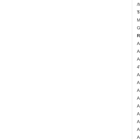
/
T
M
G
R
A
A
A
4
A
A
A
A
A
A
A
A
A