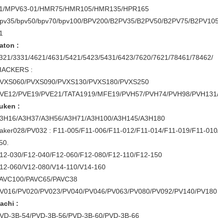
1/MPV63-01/HMR75/HMR105/HMR135/HPR165
pv35/bpv50/bpv70/bpv100/BPV200/B2PV35/B2PV50/B2PV75/B2P
1
aton :
321/3331/4621/4631/5421/5423/5431/6423/7620/7621/78461/78462/
IACKERS :
VXS060/PVXS090/PVXS130/PVXS180/PVXS250
VE12/PVE19/PVE21/TATA1919/MFE19/PVH57/PVH74/PVH98/PVH131
uken :
3H16/A3H37/A3H56/A3H71/A3H100/A3H145/A3H180
aker028/PV032 : F11-005/F11-006/F11-012/F11-014/F11-019/F11-010
50.
12-030/F12-040/F12-060/F12-080/F12-110/F12-150
12-060/V12-080/V14-110/V14-160
AVC100/PAVC65/PAVC38
V016/PV020/PV023/PV040/PV046/PV063/PV080/PV092/PV140/PV180
achi :
VD-3B-54/PVD-3B-56/PVD-3B-60/PVD-3B-66