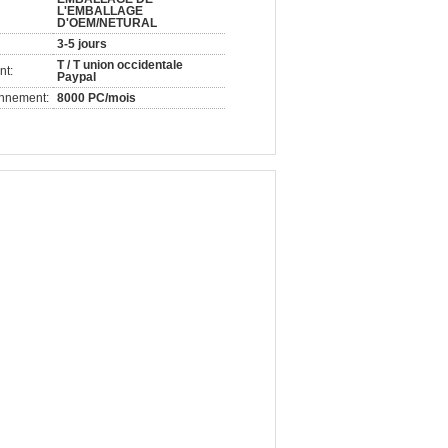
L'EMBALLAGE
D'OEM/NETURAL
3-5 jours
T / T union occidentale
nt:
Paypal
onnement:
8000 PC/mois