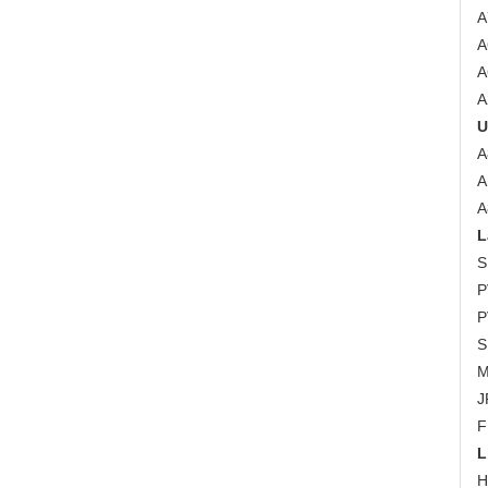
A
A
A
A
U
A
A
A
L
S
P
P
S
M
J
F
L
H