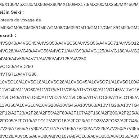
M5X130/M5X180/MX50/MX80/MX150/MX173/MX200/MX250/MX450/M
eiJin Seiki :
oteurs de voyage de
M03/GM05/GM06/GM07/GM08/GM09/GM10/GM17/GM18/GM20/GM2
exroth :
4VSO40/A4VSO45/A4VSO50/A4VSO50/A4VSO56/A4VSO71/A4VSO12
4VG28/A4VG40/A4VG56/A4VG71/A4VG90/A4VG125/A4VG180/A4VG2
4V40/A4V56/A4V71/A4V90/A4V125/A4V250
VO130/A4VD250
4VTG71/A4VTG90.
10VSO10/A10VSO18/A10VSO28/A10VSO45/A10VSO71/A10VSO100/
11VO40/A11VO60/A11VO75/A11VO95/A11VO130/A11VO145/A11VO1
11VLO40/A11VLO60/A11VLO75/A11VLO95/A11VLO130/A11VLO145/
11VG50/A10VG18/A10VG28/A10VG45/A10VG63/A10VTG28/A10VTG
2F12/A2F23/A2F28/A2F55/A2F80/A2F107/A2F160/A2F200/A2F225/A
2FO05/A2FO10/A2FO12/A2FO16/A2FO23/A2FO28/A2FO32/A2FO45/
7V26/A7V55/A7V80/A7V107/A7V160/A7V200/A7V225/A7V250/A7V355
8VO28/A8VO55/A8VO80/A8VO107/A8VO160/A8VO250/A8VO355/A8