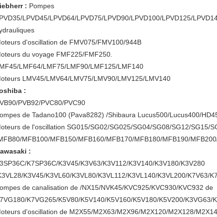
iebherr :
Pompes
PVD35/LPVD45/LPVD64/LPVD75/LPVD90/LPVD100/LPVD125/LPVD1
ydrauliques
oteurs d'oscillation de FMV075/FMV100/944B
oteurs du voyage FMF225/FMF250.
MF45/LMF64/LMF75/LMF90/LMF125/LMF140
oteurs LMV45/LMV64/LMV75/LMV90/LMV125/LMV140
oshiba :
VB90/PVB92/PVC80/PVC90
ompes de Tadano100 (Pava8282) /Shibaura Lucus500/Lucus400/HD4
oteurs de l'oscillation SG015/SG02/SG025/SG04/SG08/SG12/SG15/
MFB80/MFB100/MFB150/MFB160/MFB170/MFB180/MFB190/MFB200
awasaki :
3SP36C/K7SP36C/K3V45/K3V63/K3V112/K3V140/K3V180/K3V280
K3VL28/K3V45/K3VL60/K3VL80/K3VL112/K3VL140/K3VL200/K7V63/K
ompes de canalisation de /NX15/NVK45/KVC925/KVC930/KVC932 de
7VG180/K7VG265/K5V80/K5V140/K5V160/K5V180/K5V200/K3VG63/K
oteurs d'oscillation de M2X55/M2X63/M2X96/M2X120/M2X128/M2X