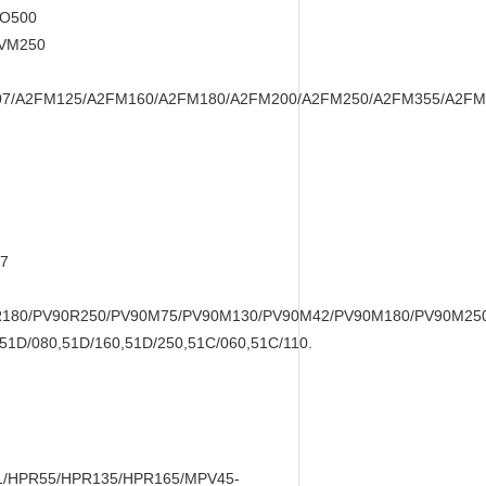
VO500
6VM250
7/A2FM125/A2FM160/A2FM180/A2FM200/A2FM250/A2FM355/A2FM
27
R180/PV90R250/PV90M75/PV90M130/PV90M42/PV90M180/PV90M25
51D/080,51D/160,51D/250,51C/060,51C/110.
1/HPR55/HPR135/HPR165/MPV45-