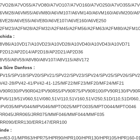
7VO28/A7VO55/A7VO80/A7VO107/A7VO160/A7VO250/A7VO355/A7
6VM28/A6VM55/A6VM80/A6VM107/A6VM140/A6VM160/A6VM200/A
6VE28/A6VE55/A6VE80/A6VE107/A6VE160/A6VE250
2FM23/A2FM28/A2FM32/A2FM45/A2FM56/A2FM63/A2FM80/A2FM10
chida :
8V86/A10VD17/A10VD23/A10VD28/A10VD40/A10VD43/A10VD71
P2D12/AP2D14/AP2D18/AP2D21/AP2D36
8V55/A8V59/A8V80/A8V107/A8V115/A8V172
a Sûre Danfoss :
PV15/SPV18/SPV20/SPV21/SPV22/SPV23/SPV24/SPV25/SPV26/SPV
V42-28/PV42-41/PV42-41-125/MF22/MF23/MF20/MF24/MF21
V90R030/PV90R042/PV90R55/PV90R75/PV90R100/PV90R130/PV90
PV6/119/51V060,51V/080,51V/110,51V160,51V/250,51D/110,51D/060,
PV035/MPV044/MPV046/MPTO025/MPTO035/MPTO044/MPTO046
RR045/JRR065/JRR075/MMF046/MMF044/MMF035
RR090/ERR130/ERR147/ERR100
inde :
mf63-01/MPR63/HPR75/HPR90/HPR100/HPR130/HPR105/HPR160-0