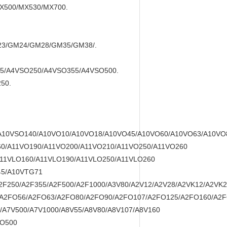
X500/MX530/MX700.
3/GM24/GM28/GM35/GM38/.
5/A4VSO250/A4VSO355/A4VSO500.
50.
A10VSO140/A10VO10/A10VO18/A10VO45/A10VO60/A10VO63/A10VO
60/A11VO190/A11VO200/A11VO210/A11VO250/A11VO260
A11VLO160/A11VLO190/A11VLO250/A11VLO260
45/A10VTG71
2F250/A2F355/A2F500/A2F1000/A3V80/A2V12/A2V28/A2VK12/A2VK
A2FO56/A2FO63/A2FO80/A2FO90/A2FO107/A2FO125/A2FO160/A2F
/A7V500/A7V1000/A8V55/A8V80/A8V107/A8V160
VO500