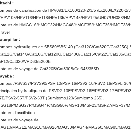
itachi :
ompes de canalisation de HPV091/EX100/120-2/3/5 /Ex200/EX220-2/
/HPV105/HPV116/HPV118/HPV135/HPV145/HPV125/UH07/UH083/HMPK
oteurs de HMGC16/HMGC32/HMGC48/HMGF35/HMGF36/HMGF38/H
Travel
aterpillar :
ompes hydrauliques de SBS80/SBS140 (Cat312C/Cat320C/Cat325C)
Cat12G/Cat14G/Cat16G/Cat120G/Cat140G/Cat215/Cat225/Cat235/Cat
AP12/Cat320/VRD63/E200B
oteurs de voyage de Cat320B/Cat330B/Cat345/355D.
ayaba :
ompes /PSVS37/PSVS90/PSV-10/PSV-16/PSV2-10/PSV2-16/PSVL-36/
rincipales hydrauliques de PSVD2-13E/PSVD2-16E/PSVD2-17E/PSV
7E/PSV2-55T/PSV2-63T (Sumitomo120/Sumitomo 265).
SG18P/MSG27P/MSG44P/MSG50P/MSF18/MSF23/MSF27/MSF37/MS
oteurs d'oscillation.
oteurs de voyage de
AG10/MAG12/MAG18/MAG26/MAG33/MAG44/MAG50/MAG85/MAG1