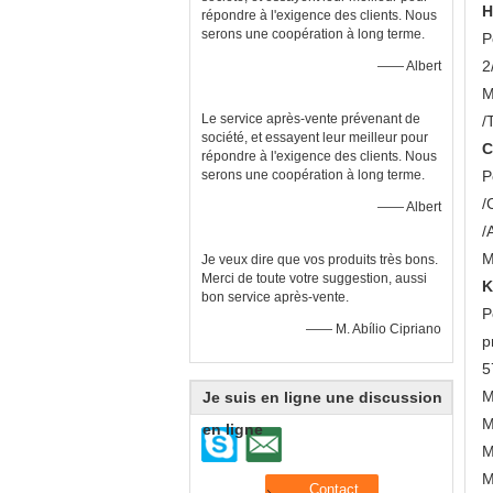
H
répondre à l'exigence des clients. Nous
serons une coopération à long terme.
P
2
—— Albert
M
Le service après-vente prévenant de
/
société, et essayent leur meilleur pour
C
répondre à l'exigence des clients. Nous
P
serons une coopération à long terme.
/
—— Albert
/
M
Je veux dire que vos produits très bons.
Merci de toute votre suggestion, aussi
K
bon service après-vente.
P
—— M. Abílio Cipriano
p
5
M
Je suis en ligne une discussion
M
en ligne
M
M