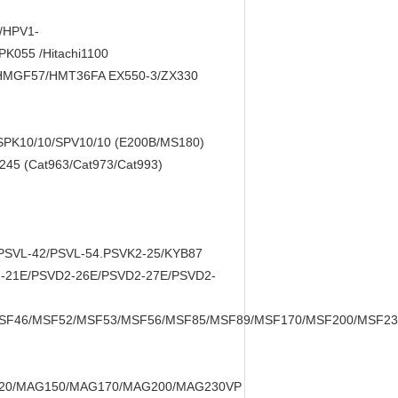
3/HPV1-
055 /Hitachi1100
MGF57/HMT36FA EX550-3/ZX330
 SPK10/10/SPV10/10 (E200B/MS180)
245 (Cat963/Cat973/Cat993)
PSVL-42/PSVL-54.PSVK2-25/KYB87
D2-21E/PSVD2-26E/PSVD2-27E/PSVD2-
F46/MSF52/MSF53/MSF56/MSF85/MSF89/MSF170/MSF200/MSF23
20/MAG150/MAG170/MAG200/MAG230VP