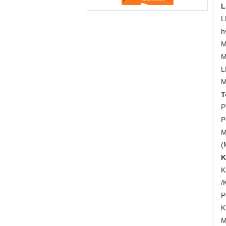
L
L
h
M
M
L
M
T
P
P
M
(
K
K
/
P
K
M