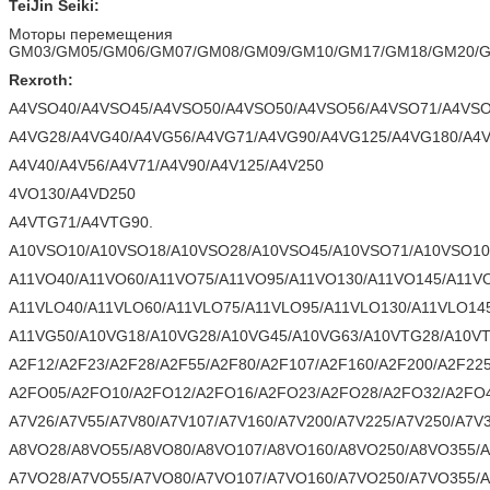
TeiJin Seiki:
Моторы перемещения
GM03/GM05/GM06/GM07/GM08/GM09/GM10/GM17/GM18/GM20/G
Rexroth:
A4VSO40/A4VSO45/A4VSO50/A4VSO50/A4VSO56/A4VSO71/A4VSO
A4VG28/A4VG40/A4VG56/A4VG71/A4VG90/A4VG125/A4VG180/A4V
A4V40/A4V56/A4V71/A4V90/A4V125/A4V250
4VO130/A4VD250
A4VTG71/A4VTG90.
A10VSO10/A10VSO18/A10VSO28/A10VSO45/A10VSO71/A10VSO10
A11VO40/A11VO60/A11VO75/A11VO95/A11VO130/A11VO145/A11V
A11VLO40/A11VLO60/A11VLO75/A11VLO95/A11VLO130/A11VLO14
A11VG50/A10VG18/A10VG28/A10VG45/A10VG63/A10VTG28/A10V
A2F12/A2F23/A2F28/A2F55/A2F80/A2F107/A2F160/A2F200/A2F22
A2FO05/A2FO10/A2FO12/A2FO16/A2FO23/A2FO28/A2FO32/A2FO
A7V26/A7V55/A7V80/A7V107/A7V160/A7V200/A7V225/A7V250/A7V
A8VO28/A8VO55/A8VO80/A8VO107/A8VO160/A8VO250/A8VO355/
A7VO28/A7VO55/A7VO80/A7VO107/A7VO160/A7VO250/A7VO355/