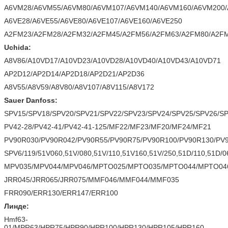
A6VM28/A6VM55/A6VM80/A6VM107/A6VM140/A6VM160/A6VM200
A6VE28/A6VE55/A6VE80/A6VE107/A6VE160/A6VE250
A2FM23/A2FM28/A2FM32/A2FM45/A2FM56/A2FM63/A2FM80/A2FM
Uchida:
A8V86/A10VD17/A10VD23/A10VD28/A10VD40/A10VD43/A10VD71
AP2D12/AP2D14/AP2D18/AP2D21/AP2D36
A8V55/A8V59/A8V80/A8V107/A8V115/A8V172
Sauer Danfoss:
SPV15/SPV18/SPV20/SPV21/SPV22/SPV23/SPV24/SPV25/SPV26/S
PV42-28/PV42-41/PV42-41-125/MF22/MF23/MF20/MF24/MF21
PV90R030/PV90R042/PV90R55/PV90R75/PV90R100/PV90R130/PV
SPV6/119/51V060,51V/080,51V/110,51V160,51V/250,51D/110,51D/0
MPV035/MPV044/MPV046/MPTO025/MPTO035/MPTO044/MPTO04
JRR045/JRR065/JRR075/MMF046/MMF044/MMF035
FRR090/ERR130/ERR147/ERR100
Линде:
Hmf63-
01/MPR63/HPR75/HPR90/HPR100/HPR130/HPR105/HPR160-