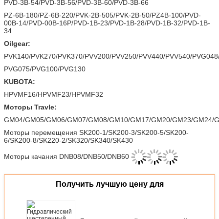
PVD-3B-54/PVD-3B-56/PVD-3B-60/PVD-3B-66
PZ-6B-180/PZ-6B-220/PVK-2B-505/PVK-2B-50/PZ4B-100/PVD-
00B-14/PVD-00B-16P/PVD-1B-23/PVD-1B-28/PVD-1B-32/PVD-1B-
34
Oilgear:
PVK140/PVK270/PVK370/PVV200/PVV250/PVV440/PVV540/PVG048
PVG075/PVG100/PVG130
KUBOTA:
HPVMF16/HPVMF23/HPVMF32
Моторы Travle:
GM04/GM05/GM06/GM07/GM08/GM10/GM17/GM20/GM23/GM24/
Моторы перемещения SK200-1/SK200-3/SK200-5/SK200-
6/SK200-8/SK220-2/SK320/SK340/SK430
Моторы качания DNB08/DNB50/DNB60
Получить лучшую цену для