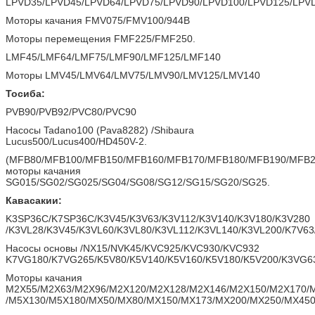
LPVD35/LPVD45/LPVD64/LPVD75/LPVD90/LPVD100/LPVD125/LPV
Моторы качания FMV075/FMV100/944B
Моторы перемещения FMF225/FMF250.
LMF45/LMF64/LMF75/LMF90/LMF125/LMF140
Моторы LMV45/LMV64/LMV75/LMV90/LMV125/LMV140
Тосиба:
PVB90/PVB92/PVC80/PVC90
Насосы Tadano100 (Pava8282) /Shibaura
Lucus500/Lucus400/HD450V-2.
(MFB80/MFB100/MFB150/MFB160/MFB170/MFB180/MFB190/MFB2
моторы качания
SG015/SG02/SG025/SG04/SG08/SG12/SG15/SG20/SG25.
Кавасакии:
K3SP36C/K7SP36C/K3V45/K3V63/K3V112/K3V140/K3V180/K3V280
/K3VL28/K3V45/K3VL60/K3VL80/K3VL112/K3VL140/K3VL200/K7V63
Насосы основы /NX15/NVK45/KVC925/KVC930/KVC932
K7VG180/K7VG265/K5V80/K5V140/K5V160/K5V180/K5V200/K3VG6
Моторы качания
M2X55/M2X63/M2X96/M2X120/M2X128/M2X146/M2X150/M2X170/
/M5X130/M5X180/MX50/MX80/MX150/MX173/MX200/MX250/MX450