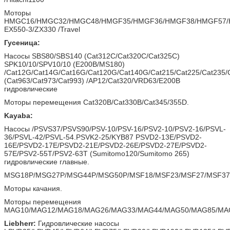
Моторы
HMGC16/HMGC32/HMGC48/HMGF35/HMGF36/HMGF38/HMGF57/
EX550-3/ZX330 /Travel
Гусеница:
Насосы SBS80/SBS140 (Cat312C/Cat320C/Cat325C)
SPK10/10/SPV10/10 (E200B/MS180)
/Cat12G/Cat14G/Cat16G/Cat120G/Cat140G/Cat215/Cat225/Cat235/
(Cat963/Cat973/Cat993) /AP12/Cat320/VRD63/E200B
гидровлические
Моторы перемещения Cat320B/Cat330B/Cat345/355D.
Kayaba:
Насосы /PSVS37/PSVS90/PSV-10/PSV-16/PSV2-10/PSV2-16/PSVL-
36/PSVL-42/PSVL-54.PSVK2-25/KYB87 PSVD2-13E/PSVD2-
16E/PSVD2-17E/PSVD2-21E/PSVD2-26E/PSVD2-27E/PSVD2-
57E/PSV2-55T/PSV2-63T (Sumitomo120/Sumitomo 265)
гидровлические главные.
MSG18P/MSG27P/MSG44P/MSG50P/MSF18/MSF23/MSF27/MSF37/
Моторы качания.
Моторы перемещения
MAG10/MAG12/MAG18/MAG26/MAG33/MAG44/MAG50/MAG85/MA
Liebherr:
Гидровлические насосы