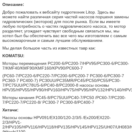
Описание:
Добро пожаловать к вебсайту гидротехник Litop. Здесь вы
можете найти различная серия частей насосов поршеня замены
гидровлических (моторов) для после рынка. Если вы имеете
любую потребность о частях гидровлического насоса, то мотор
разделяет, угождает чувствует свободным связаться мы, мы
хотел был бы обеспечить вас все чего мы изготовляем с самым
высокомарочным и самым лучшим обслуживанием.
Мы делая большое часть из известных тавр как:
KOMATSU:
Моторы перемещения PC200-6/PC200-7/HPV95/PC300-6/PC300-
7/KMF40/KMF90/KMF160/KPV90/PC600-7
(PC60-7/PC220-6/PC220-7/PC200-6/PC200-7 PC300-6/PC300-7
PC360-7 PC400-7) PC30UU/PC35MR/PC45/PC50/PC55/PC30-
7/PC75UU/PC78US-6/PC40-8/PC2000-8 насосы основы
HPV35/HPV55/HPV90/HPV160/HPV75/HPV95/HPV132/HPV140/HPV1
Моторы качания PC45-8/PC75UU/PC40-7/PC50 /PC60-7/PC200-
7/PC220-7/PC220-8/ PC300-7 PC300-8/PC400-7
Хитачи:
Насосы основы HPV091/EX100/120-2/3/5 /Ex200/EX220-
2/3/HPV1-
2/HPV105/HPV116/HPV118/HPV135/HPV145/HPV125/UH07/UH083
/Hitachi1100