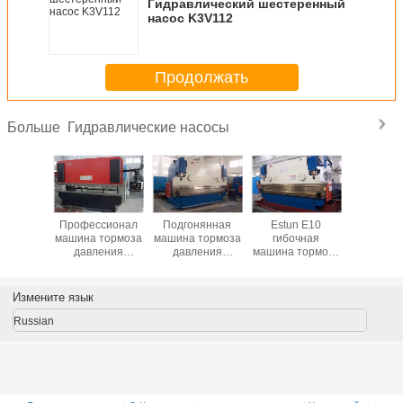
Гидравлический шестеренный
насос K3V112
Продолжать
Гидравлические насосы
Больше
ический
Профессионал
Подгонянная
Estun E10
Насос с з
ренный
машина тормоза
машина тормоза
гибочная
перед
сос
давления
давления
машина тормоза
22/21/20/2
/E320
3200mm/100
высокой
давления 200
ПВ
тонн с системой
эффективности
тонн
гидравли
E200
250T/4000mm
металлопластинчатая
Измените язык
малая
для экипажа
тележки
Russian