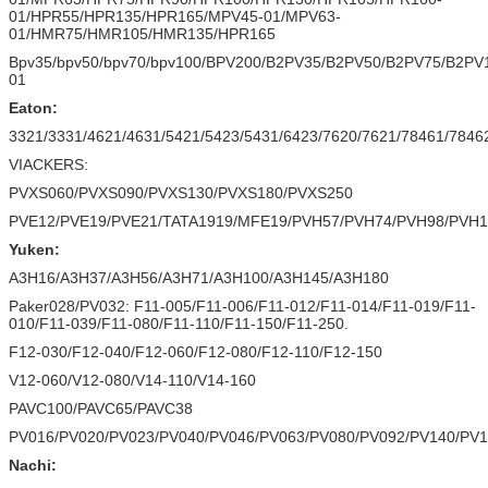
01/HPR55/HPR135/HPR165/MPV45-01/MPV63-
01/HMR75/HMR105/HMR135/HPR165
Bpv35/bpv50/bpv70/bpv100/BPV200/B2PV35/B2PV50/B2PV75/B
01
Eaton:
3321/3331/4621/4631/5421/5423/5431/6423/7620/7621/78461/7846
VIACKERS:
PVXS060/PVXS090/PVXS130/PVXS180/PVXS250
PVE12/PVE19/PVE21/TATA1919/MFE19/PVH57/PVH74/PVH98/PVH1
Yuken:
A3H16/A3H37/A3H56/A3H71/A3H100/A3H145/A3H180
Paker028/PV032: F11-005/F11-006/F11-012/F11-014/F11-019/F11-
010/F11-039/F11-080/F11-110/F11-150/F11-250.
F12-030/F12-040/F12-060/F12-080/F12-110/F12-150
V12-060/V12-080/V14-110/V14-160
PAVC100/PAVC65/PAVC38
PV016/PV020/PV023/PV040/PV046/PV063/PV080/PV092/PV140/PV
Nachi: