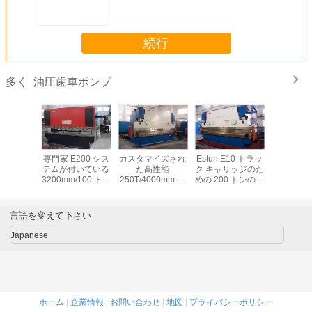
続行
油圧歯車ポンプ
多く
ギアは
専門家 E200 シス
カスタマイズされ
Estun E10 トラッ
PV
E320ポン
テムが付いている
た高性能
ク キャリッジのた
22/21/20/2
プ
3200mm/100 トン
250T/4000mm の
めの 200 トンの出
油圧歯車
の出版物ブレーキ
小さい出版物ブレ
版物ブレーキ金属
機械
ーキ機械
板の曲がる機械
言語を変えて下さい
Japanese
ホーム
|
企業情報
|
お問い合わせ
|
地図
|
プライバシーポリシー