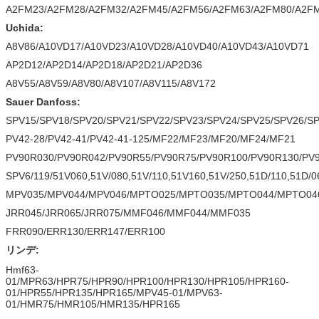
A2FM23/A2FM28/A2FM32/A2FM45/A2FM56/A2FM63/A2FM80/A2FM
Uchida:
A8V86/A10VD17/A10VD23/A10VD28/A10VD40/A10VD43/A10VD71
AP2D12/AP2D14/AP2D18/AP2D21/AP2D36
A8V55/A8V59/A8V80/A8V107/A8V115/A8V172
Sauer Danfoss:
SPV15/SPV18/SPV20/SPV21/SPV22/SPV23/SPV24/SPV25/SPV26/S
PV42-28/PV42-41/PV42-41-125/MF22/MF23/MF20/MF24/MF21
PV90R030/PV90R042/PV90R55/PV90R75/PV90R100/PV90R130/PV
SPV6/119/51V060,51V/080,51V/110,51V160,51V/250,51D/110,51D/0
MPV035/MPV044/MPV046/MPTO025/MPTO035/MPTO044/MPTO04
JRR045/JRR065/JRR075/MMF046/MMF044/MMF035
FRR090/ERR130/ERR147/ERR100
リンデ:
Hmf63-
01/MPR63/HPR75/HPR90/HPR100/HPR130/HPR105/HPR160-
01/HPR55/HPR135/HPR165/MPV45-01/MPV63-
01/HMR75/HMR105/HMR135/HPR165