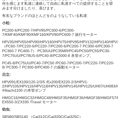
何を感じます私達に連絡して自由に私達すべての提供することを望
みます分けましたり、喜びます。
有名なブランドのほとんどをのようなしている私達:
小松:
PC200-6/PC200-7/HPV95/PC300-6/PC300-
7/KMF40/KMF90/KMF160/KPV90/PC600-7 旅行モーター
HPV35/HPV55/HPV90/HPV160/HPV75/HPV95/HPV132/HPV140/HPV
（PC60-7/PC220-6/PC220-7/PC200-6/PC200-7 PC300-6/PC300-7
PC360-7 PC400-7） PC30UU/PC35MR/PC45/PC50/PC55/PC30-
7/PC75UU/PC78US-6/PC40-8/PC2000-8 本管ポンプ。
PC45-8/PC75UU/PC40-7/PC50 /PC60-7/PC200-7/PC220-7/PC220-
8/ PC300-7 PC300-8/PC400-7 の振動モーター
日立:
HPV091/EX100/120-2/3/5 /Ex200/EX220-2/3/HPV1-
2/HPV105/HPV116/HPV118/HPV135/HPV145/HPV125/UH07/UH083
/Hitachi1100 の本管ポンプ
HMGC16/HMGC32/HMGC48/HMGF35/HMGF36/HMGF38/HMGF57/
EX550-3/ZX330 /Travel モーター
幼虫:
SBS80/SBS140 （Cat312C/Cat320C/Cat325C）