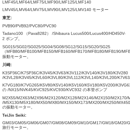
LMF45/LMF64/LMF75/LMF90/LMF125/LMF140
LMV45/LMV64/LMV75/LMV90/LMV125/LMV140 モーター
東芝:
PVB90/PVB92/PVC80/PVC90
Tadano100 （Pava8282） /Shibaura Lucus500/Lucus400/HD450V-
2 ポンプ。
SG015/SG02/SG025/SG04/SG08/SG12/SG15/SG20/SG25
（MFB80/MFB100/MFB150/MFB160/MFB170/MFB180/MFB190/MF
振動モーター。
川崎:
K3SP36C/K7SP36C/K3V45/K3V63/K3V112/K3V140/K3V180/K3V280
/K3VL28/K3V45/K3VL60/K3VL80/K3VL112/K3VL140/K3VL200/K7V63
K7VG180/K7VG265/K5V80/K5V140/K5V160/K5V180/K5V200/K3VG6
の /NX15/NVK45/KVC925/KVC930/KVC932 の本管ポンプ
M2X55/M2X63/M2X96/M2X120/M2X128/M2X146/M2X150/M2X170/
/M5X130/M5X180/MX50/MX80/MX150/MX173/MX200/MX250/MX45
の振動モーター。
TeiJin Seiki:
GM03/GM05/GM06/GM07/GM08/GM09/GM10/GM17/GM18/GM20/G
旅行モーター。