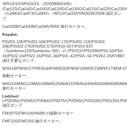
SPK10/10/SPV10/10 （E200B/MS180）
/Cat12G/Cat14G/Cat16G/Cat120G/Cat140G/Cat215/Cat225/Cat235/
（Cat963/Cat973/Cat993） /AP12/Cat320/VRD63/E200B 油圧ポン
プ
Cat320B/Cat330B/Cat345/355D 旅行モーター。
Kayaba:
PSVD2-13E/PSVD2-16E/PSVD2-17E/PSVD2-21E/PSVD2-
26E/PSVD2-27E/PSVD2-57E/PSV2-55T/PSV2-63T
（Sumitomo120/Sumitomo 265）の /PSVS37/PSVS90/PSV-10/PSV-
16/PSV2-10/PSV2-16/PSVL-36/PSVL-42/PSVL-54.PSVK2-25/KYB87
油圧主要なポンプ。
MSG18P/MSG27P/MSG44P/MSG50P/MSF18/MSF23/MSF27/MSF37/
振動モーター。
MAG10/MAG12/MAG18/MAG26/MAG33/MAG44/MAG50/MAG85/MA
旅行モーター
Liebherr:
LPVD35/LPVD45/LPVD64/LPVD75/LPVD90/LPVD100/LPVD125/LPV
油圧ポンプ
FMV075/FMV100/944B の振動モーター
FMF225/FMF250 旅行モーター。