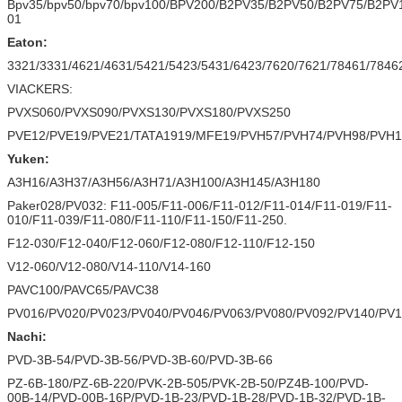
Bpv35/bpv50/bpv70/bpv100/BPV200/B2PV35/B2PV50/B2PV75/B
01
Eaton:
3321/3331/4621/4631/5421/5423/5431/6423/7620/7621/78461/7846
VIACKERS:
PVXS060/PVXS090/PVXS130/PVXS180/PVXS250
PVE12/PVE19/PVE21/TATA1919/MFE19/PVH57/PVH74/PVH98/PVH1
Yuken:
A3H16/A3H37/A3H56/A3H71/A3H100/A3H145/A3H180
Paker028/PV032: F11-005/F11-006/F11-012/F11-014/F11-019/F11-
010/F11-039/F11-080/F11-110/F11-150/F11-250.
F12-030/F12-040/F12-060/F12-080/F12-110/F12-150
V12-060/V12-080/V14-110/V14-160
PAVC100/PAVC65/PAVC38
PV016/PV020/PV023/PV040/PV046/PV063/PV080/PV092/PV140/PV
Nachi:
PVD-3B-54/PVD-3B-56/PVD-3B-60/PVD-3B-66
PZ-6B-180/PZ-6B-220/PVK-2B-505/PVK-2B-50/PZ4B-100/PVD-
00B-14/PVD-00B-16P/PVD-1B-23/PVD-1B-28/PVD-1B-32/PVD-1B-