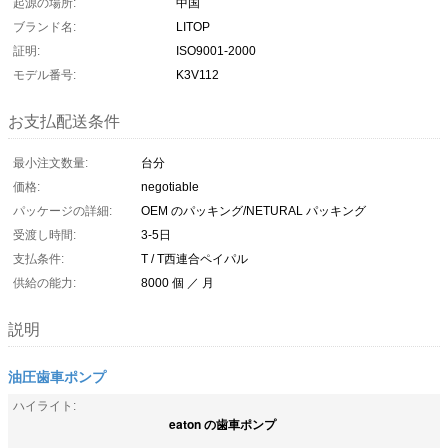
起源の場所:
中国
ブランド名:
LITOP
証明:
ISO9001-2000
モデル番号:
K3V112
お支払配送条件
最小注文数量:
台分
価格:
negotiable
パッケージの詳細:
OEM のパッキング/NETURAL パッキング
受渡し時間:
3-5日
支払条件:
T / T西連合ペイパル
供給の能力:
8000 個 ／ 月
説明
油圧歯車ポンプ
ハイライト:
eaton の歯車ポンプ