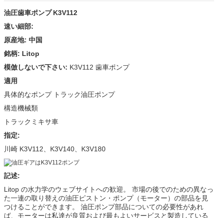
油圧歯車ポンプ
K3V112
速い細部:
原産地: 中国
銘柄: Litop
模倣しないで下さい:
K3V112 歯車ポンプ
適用
具体的なポンプ トラック油圧ポンプ
構造機械類
トラックミキサ車
指定:
川崎 K3V112、K3V140、K3V180
記述:
Litop の水力学のウェブサイトへの歓迎。 市場の後でのための異なっ
た一連の取り替えの油圧ピストン・ポンプ（モーター）の部品を見
つけることができます。 油圧ポンプ部品についての必要性があれ
ば、モーターは私達が良質および最もよいサービスと製造している