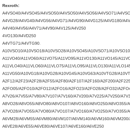
Rexroth:
A4VSO40/A4VSO45/A4VSO50/A4VSO50/A4VSO56/A4VSO71/A4VSO
A4VG28/A4VG40/A4VG56/A4VG71/A4VG90/A4VG125/A4VG180/A4V
A4V40/A4V56/A4V71/A4V90/A4V125/A4V250
4VO130/A4VD250
A4VTG71/A4VTG90.
A10VSO10/A10VSO18/A10VSO28/A10VSO45/A10VSO71/A10VSO10
A11VO40/A11VO60/A11VO75/A11VO95/A11VO130/A11VO145/A11V
A11VLO40/A11VLO60/A11VLO75/A11VLO95/A11VLO130/A11VLO14
A11VG50/A10VG18/A10VG28/A10VG45/A10VG63/A10VTG28/A10V
A2F12/A2F23/A2F28/A2F55/A2F80/A2F107/A2F160/A2F200/A2F22
A2FO05/A2FO10/A2FO12/A2FO16/A2FO23/A2FO28/A2FO32/A2FO
A7V26/A7V55/A7V80/A7V107/A7V160/A7V200/A7V225/A7V250/A7V
A8VO28/A8VO55/A8VO80/A8VO107/A8VO160/A8VO250/A8VO355/
A7VO28/A7VO55/A7VO80/A7VO107/A7VO160/A7VO250/A7VO355/
A6VM28/A6VM55/A6VM80/A6VM107/A6VM140/A6VM160/A6VM200
A6VE28/A6VE55/A6VE80/A6VE107/A6VE160/A6VE250