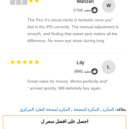
Wanzan
W
مفيد (1w+)
"The Pico 4's visual clarity is fantastic once you
dial in the IPD correctly. The manual adjustment is
smooth, and finding that sweet spot makes all the
difference. No more eye strain during long
sessions. Highly recommend taking the time to set
it up properly!""The Pico 4's visual clarity is
fantastic once you dial in the IPD correctly. The
Lily
L
manual adjustment is smooth, and finding that
مفيد (666)
sweet spot makes all the difference. No more eye
"Great value for money. Works perfectly and
strain during long sessions. Highly recommend
arrived quickly. Will definitely buy again."
taking the time to set it up properly!""The Pico 4's
visual clarity is fantastic once you dial in the IPD
correctly. The manual adjustment is smooth, and
المكره
المكره للمضخة
المكره لمضخة الطرد المركزي
بطاقة:
,
,
finding that sweet spot makes all the difference.
No more eye strain during long sessions. Highly
احصل على افضل سعر ل
recommend taking the time to set it up