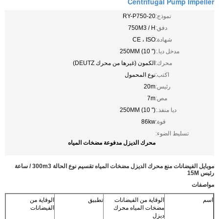
Centrifugal Pump Impeller
نموذج:
RY-P750-20
دفق:
750M3 / H
شهادة:
CE ، ISO
مدخل ديا.:
250MM (10 '')
محرك:
الكمون (غيرها من محرك DEUTZ)
اكتب:
نوع المحمول
رئيس:
20m
مص:
7m
ديا منفذ.:
250MM (10 '')
قوة:
86kw
تسليط الضوء:
محرك الديزل مدفوعة مضخات المياه
موبايل الفيضانات منع محرك الديزل مضخات المياه تقسيم نوع الحالة 300m3 / ساعة
رئيس 15M
مواصفات
اسم
الوقاية من الفيضانات
تطبيق
الوقاية من
مضخات المياه محرك
الفيضانات
ديزل