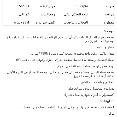
سرعة
1500rpm
خزان الوقود
15hours
مراقب
لوحة التحكم الذكي
وضع البداية
كهربائي
مقطورة
العجلات والرافعات
أقصى سرعة أو
28M / ساعة
مقطورة
الوصف:
ميزة
مضخة فراغ النظام
اللون
حسب متطلبات
مضخة محرك الديزل المياه يمكن أن تستخدم للوقاية من الفيضانات. يتم استخدامه دائما
بمساعدة فتيلة الذاتي،
العملاء
بوصفها آلة الطوارئ في
تصميم الطبق.
مشاريع البلدية
معدل ماكس تدفق واحد مجموعة مضخة كبيرة مثل 750M3 / ساعة.
نوع من
مضخة طرد مركزي
سرعة
1500rpm
مضخة المحرك
سهلة لتشغيل وصيانة. بدء تشغيل مضخة محرك الديزل ويتوقف تعمل على ذكاء
مضخة
لوحة. تظهر لوحة المعلمات مختلفة من الجهاز.
مضخة فتيلة الذاتي، وتحتاج فقط إلى حقن الماء في المضخة المحرك في المرة الأولى.
يمكننا أيضا استخدام مضخة فراغ
لتحقيق وظيفة فتيلة الذاتي.
لدينا نوع المحمول ونوع ثابت لحاجتك.
إكسسوارات أخرى متوفرة أيضا لاختيارك.
التطبيقات:
1.Location منطقة غمرتها المياه في المدن B. البلدية للوقاية من الفيضانات
مزايا