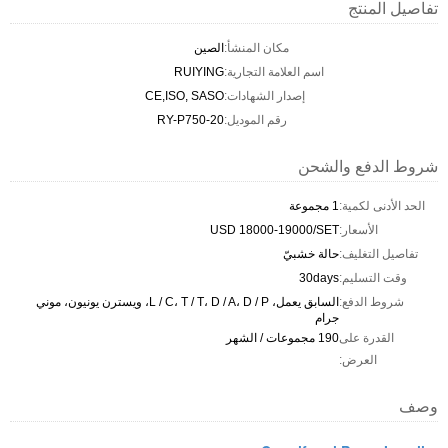
تفاصيل المنتج
مكان المنشأ:
الصين
اسم العلامة التجارية:
RUIYING
إصدار الشهادات:
CE,ISO, SASO
رقم الموديل:
RY-P750-20
شروط الدفع والشحن
الحد الأدنى لكمية:
1 مجموعة
الأسعار:
USD 18000-19000/SET
تفاصيل التغليف:
حالة خشبيّ
وقت التسليم:
30days
شروط الدفع:
السابق يعمل، L / C، T / T، D / A، D / P، ويسترن يونيون، موني
جرام
القدرة على
190 مجموعات / الشهر
العرض:
وصف