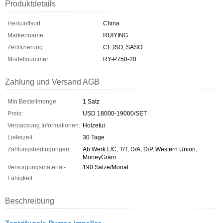
Produktdetails
Herkunftsort:
China
Markenname:
RUIYING
Zertifizierung:
CE,ISO, SASO
Modellnummer:
RY-P750-20
Zahlung und Versand AGB
Min Bestellmenge:
1 Satz
Preis:
USD 18000-19000/SET
Verpackung Informationen:
Holzetui
Lieferzeit:
30 Tage
Zahlungsbedingungen:
Ab Werk L/C, T/T, D/A, D/P, Western Union,
MoneyGram
Versorgungsmaterial-
190 Sätze/Monat
Fähigkeit:
Beschreibung