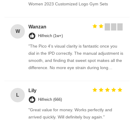
Women 2023 Customized Logo Gym Sets
Wanzan
W
Hilfreich (1w+)
"The Pico 4's visual clarity is fantastic once you
dial in the IPD correctly. The manual adjustment is
smooth, and finding that sweet spot makes all the
difference. No more eye strain during long
sessions. Highly recommend taking the time to set
it up properly!""The Pico 4's visual clarity is
fantastic once you dial in the IPD correctly. The
Lily
L
manual adjustment is smooth, and finding that
Hilfreich (666)
sweet spot makes all the difference. No more eye
"Great value for money. Works perfectly and
strain during long sessions. Highly recommend
arrived quickly. Will definitely buy again."
taking the time to set it up properly!""The Pico 4's
visual clarity is fantastic once you dial in the IPD
correctly. The manual adjustment is smooth, and