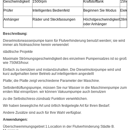
Geschwindigkeit
1500rpm
Kraftstofftank
15hou
Prüfer
Intelligentes Bedienfeld
Beginnen Sie Modus
Elektr
Anhänger
Räder und Steckfassungen
Höchstgeschwindigkeit
28m/h
oder Anhänger
Eigenschaft
Vakuumpumpe unterstützte
Farbe
Als A
Beschreibung:
Selbstschiess-zündsatz System,
der K
Dieselmotorwasserpumpe kann für Flutverhinderung benutzt werden; sie wird
immer als Notmaschine herein verwendet
paten Entwurf.
städtische Projekte
Art von
Kreiselpumpemaschinenpumpe
Geschwindigkeit
1500
Maximale Strömungsgeschwindigkeit des einzelnen Pumpensatzes ist so groß
Pumpe
wie 750M3/hour.
Einfach zu benützen und instandzuhalten. Die Dieselmotorpumpe wird und
kurz aufgehalten beier Betrieb auf intelligentem angestellt
Platte; die Platte zeigt verschiedene Parameter der Maschine.
Selbstentlüftungspumpe, müssen Sie nur Wasser in die Maschinenpumpe zum
ersten Mal einspritzen. wir können Vakuumpumpe auch benutzen
zu die Selbstschiess-zündsatz Funktion verwirklichen.
Wir haben bewegliche Art und örtlich festgelegte Art für Ihren Bedarf.
Andere Zusätze sind auch für Ihre Wahl verfügbar.
Anwendungen:
Überschwemmungsgebiet 1.Location in der Flutverhinderung Städte B.