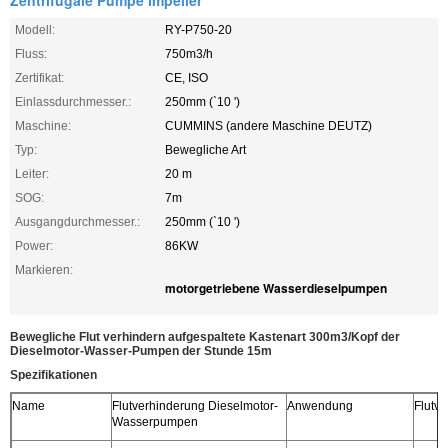
Zentrifugale Pumpe impeller
Modell:
RY-P750-20
Fluss:
750m3/h
Zertifikat:
CE, ISO
Einlassdurchmesser.:
250mm (`10 ')
Maschine:
CUMMINS (andere Maschine DEUTZ)
Typ:
Bewegliche Art
Leiter:
20 m
SOG:
7m
Ausgangdurchmesser.:
250mm (`10 ')
Power:
86KW
Markieren:
motorgetriebene Wasserdieselpumpen
Bewegliche Flut verhindern aufgespaltete Kastenart 300m3/Kopf der
Dieselmotor-Wasser-Pumpen der Stunde 15m
Spezifikationen
Name
Flutverhinderung Dieselmotor-
Anwendung
Flutv
Wasserpumpen