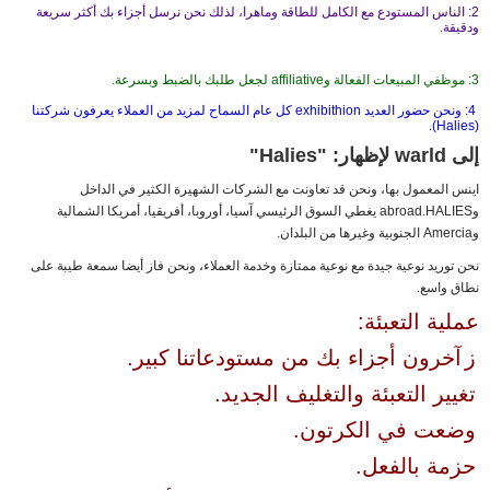
2: الناس المستودع مع الكامل للطاقة وماهرا، لذلك نحن نرسل أجزاء بك أكثر سريعة
ودقيقة.
3: موظفي المبيعات الفعالة وaffiliative لجعل طلبك بالضبط وبسرعة.
4: ونحن حضور العديد exhibithion كل عام السماح لمزيد من العملاء يعرفون شركتنا
(Halies).
إلى warld لإظهار: "Halies"
اينس المعمول بها، ونحن قد تعاونت مع الشركات الشهيرة الكثير في الداخل
وabroad.HALIES يغطي السوق الرئيسي آسيا، أوروبا، أفريقيا، أمريكا الشمالية
وAmercia الجنوبية وغيرها من البلدان.
نحن توريد نوعية جيدة مع نوعية ممتازة وخدمة العملاء، ونحن فاز أيضا سمعة طيبة على
نطاق واسع.
عملية التعبئة:
ز
آخرون أجزاء بك من مستودعاتنا كبير.
تغيير التعبئة والتغليف الجديد.
وضعت في الكرتون.
حزمة بالفعل.