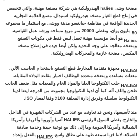
مضخة وشى halies الهيدروليكية هي شركة مصنعة مهنية، والتي تتخصص
في إنتاج قطع الغيار مضخة هيدروليكية استبدال.
مصنع العلامة التجارية
الجديدة الواقعة في مقاطعة جيانغسو مدينة ووشى مع استثمار ما مجموعه
50 مليون يوان، وتغطي 20000 متر مربع مساحة ورشة عمل القياسية.
Halies هو أيضا مؤسسة مهنية تعمل ليس فقط في مكونات التصنيع
ومضخة معالجة على وجه التحديد ولكن أيضا جيدة في إصلاح مضخة
المكبس، مضخة عازمة والمحركات الهيدروليكية.
HALIES مجهزة متقدمة المخارط قطع التصنيع باستخدام الحاسب الآلي،
معدات مساعدة ومضخة متعددة الوظائف اختبار مقاعد البدلاء المقابلة.
HALIES جلب التكنولوجيا العليا والمواد الخام والمعدات مثل ضعف الجانب
طحن واللف آلة.
كما أن لدينا التكنولوجيا مجموعة من الدرجة ايضا لدينا
التكنولوجيا سلسلة وفريق إدارة المعلقة 100٪ وفقا لمعيار ISO.
منذ تأسيسها، ونحن قد تعاونت مع عدد من الشركات الشهيرة في الداخل
والخارج.
يغطي السوق الرئيسي HALIES آسيا وأوروبا وأفريقيا وأمريكا
الشمالية وأمريكا الجنوبية وما إلى ذلك مع نوعية جيدة وخدمة صادقة
للعملاء، لاننا فزنا سمعة طيبة على نطاق واسع.
HALIES بالفعل بإعداد