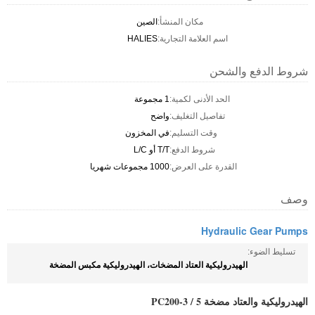
مكان المنشأ:
الصين
اسم العلامة التجارية:
HALIES
شروط الدفع والشحن
الحد الأدنى لكمية:
1 مجموعة
تفاصيل التغليف:
واضح
وقت التسليم:
في المخزون
شروط الدفع:
T/T أو L/C
القدرة على العرض:
1000 مجموعات شهريا
وصف
Hydraulic Gear Pumps
تسليط الضوء:
الهيدروليكية العتاد المضخات، الهيدروليكية مكبس المضخة
الهيدروليكية والعتاد مضخة PC200-3 / 5