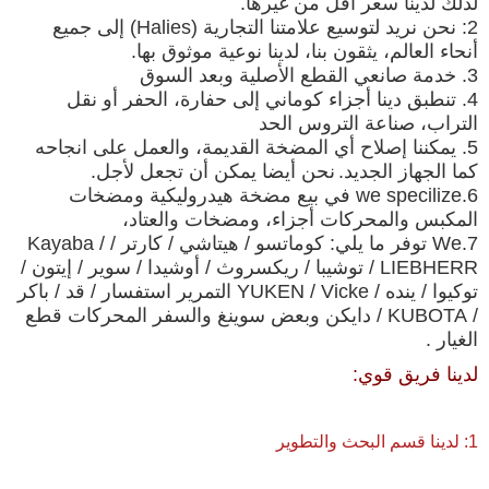
لذلك لدينا سعر أقل من غيرها.
2: نحن نريد لتوسيع علامتنا التجارية (Halies) إلى جميع
أنحاء العالم، يثقون بنا، لدينا نوعية موثوق بها.
3. خدمة صانعي القطع الأصلية وبعد السوق
4. تنطبق دينا أجزاء كوماني إلى حفارة، الحفر أو نقل
التراب، صناعة التروس الحد
5. يمكننا إصلاح أي المضخة القديمة، والعمل على انجاحه
كما الجهاز الجديد.
نحن أيضا يمكن أن تجعل لأجل.
6.we specilize في بيع مضخة هيدروليكية ومضخات
المكبس والمحركات أجزاء، ومضخات والعتاد،
7.We توفر ما يلي: كوماتسو / هيتاشي / كارتر / Kayaba /
LIEBHERR / توشيبا / ريكسروث / أوشيدا / سوير / إيتون /
توكيوا / ينده / YUKEN / Vicke
التمرير
استفسار
/ قد / باكر
/ KUBOTA / دايكن وبعض سوينغ والسفر المحركات قطع
الغيار .
لدينا فريق قوي:
1: لدينا قسم البحث والتطوير