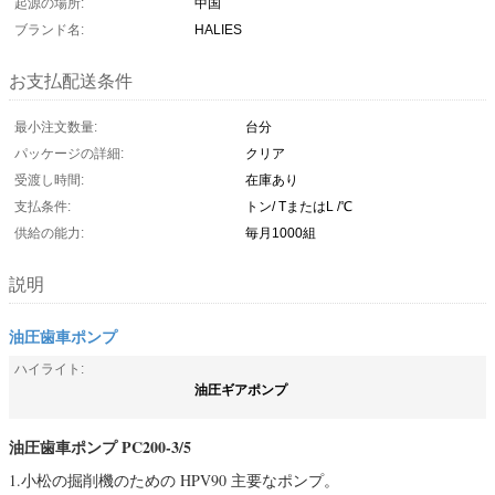
起源の場所:
中国
ブランド名:
HALIES
お支払配送条件
最小注文数量:
台分
パッケージの詳細:
クリア
受渡し時間:
在庫あり
支払条件:
トン/ TまたはL /℃
供給の能力:
毎月1000組
説明
油圧歯車ポンプ
ハイライト:
油圧ギアポンプ
油圧歯車ポンプ PC200-3/5
1.小松の掘削機のための HPV90 主要なポンプ。