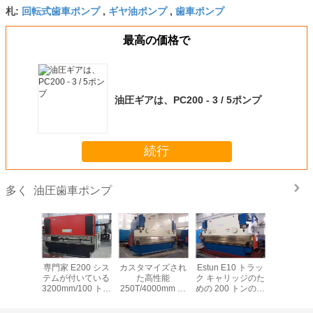
回転式歯車ポンプ
ギヤ油ポンプ
歯車ポンプ
札:
,
,
最高の価格で
油圧ギアは、PC200 - 3 / 5ポンプ
続行
油圧歯車ポンプ
多く
ギアは
専門家 E200 シス
カスタマイズされ
Estun E10 トラッ
PV
E320ポン
テムが付いている
た高性能
ク キャリッジのた
22/21/20/2
プ
3200mm/100 トン
250T/4000mm の
めの 200 トンの出
油圧歯車
の出版物ブレーキ
小さい出版物ブレ
版物ブレーキ金属
機械
ーキ機械
板の曲がる機械