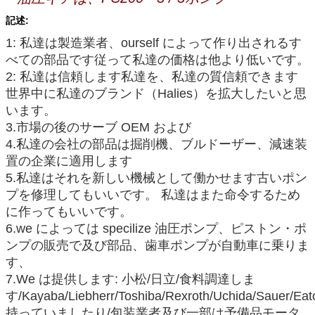
記述:
1: 私達は製造業者、ourself によって作り出されるす
べての部品です従って私達の価格は他より低いです。
2: 私達は信頼します私達を、私達の質信頼できます
世界中に私達のブランド（Halies）を拡大したいと思
います。
3.市場の後のサーブ OEM および
4.私達の会社の部品は掘削機、ブルドーザー、減速装
置の企業に適用します
5.私達はそれを新しい機械として働かせます古いポン
プを修理してもいいです。 私達はまた命令するため
に作ってもいいです。
6.we によっては specilize 油圧ポンプ、ピストン・ポ
ンプの販売で及び部品、歯車ポンプが自動車に乗りま
す、
7.We は提供します: 小松/日立/食料調達しま
す/Kayaba/Liebherr/Toshiba/Rexroth/Uchida/Sauer/Eato
持っていましたり/包装業者及び一部は予備品モータ