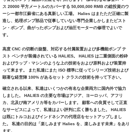
ス 20000 平方メートルのカバーする 50,000,000 RMB の総投資のウ
ーシー都市江蘇省にある真新しい工場。 Halies はまたただ正確に製
造し、処理ポンプ部品で従事していない専門企業しかしまたピスト
ン・ポンプ、曲がったポンプおよび油圧モーターの修理でよいで
す。
高度 CNC の切断の旋盤、対応する付属装置および多機能ポンプ テ
スト ベンチが装備されている HALIES。 HALIES は二重側面の粉砕
およびラップ・マシンのような上の技術をおよび原料および装置持
って来ます。 また私達にまた ISO 標準に従ってシリーズ技術および
顕著な経営陣 100% があるセット クラスの技術を持って下さい。
確立される以来、私達はいくつかの有名な企業両方に国内外で協力
しました。 HALIES の主要な市場はアジア、ヨーロッパ、アフリ
カ、北及び南アメリカ等をカバーします。 顧客への良質そして正直
なサービスによって、私達はよい評判に広く勝ちました。 HALIES
は既にトルコおよびインドネシアの代理店をセットアップしまし
た。 私達の目的は「楽しみます Halies を、楽しみます未来」をあり
ます。