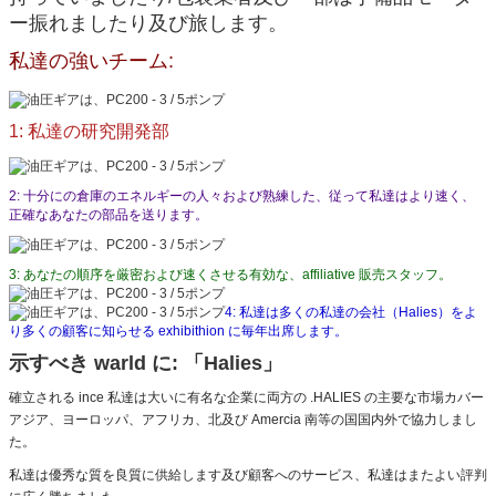
ー振れましたり及び旅します。
私達の強いチーム:
1: 私達の研究開発部
2: 十分にの倉庫のエネルギーの人々および熟練した、従って私達はより速く、
正確なあなたの部品を送ります。
3: あなたの順序を厳密および速くさせる有効な、affiliative 販売スタッフ。
4: 私達は多くの私達の会社（Halies）をよ
り多くの顧客に知らせる exhibithion に毎年出席します。
示すべき warld に: 「Halies」
確立される ince 私達は大いに有名な企業に両方の .HALIES の主要な市場カバー
アジア、ヨーロッパ、アフリカ、北及び Amercia 南等の国国内外で協力しまし
た。
私達は優秀な質を良質に供給します及び顧客へのサービス、私達はまたよい評判