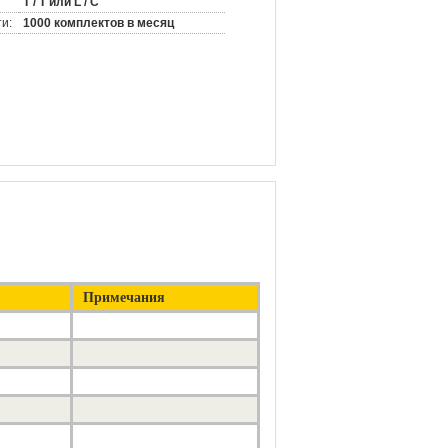
T / T или L / C
и:
1000 комплектов в месяц
Примечания