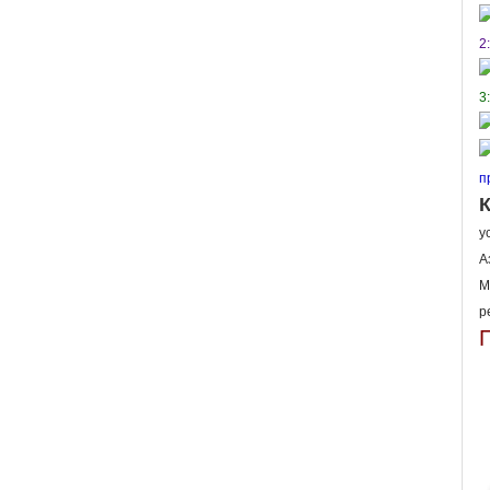
2
3
п
К
у
А
М
р