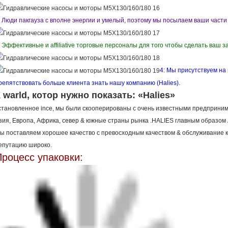
: Люди пакгауза с вполне энергии и умелый, поэтому мы посылаем ваши части
: Эффективные и affiliative торговые персоналы для того чтобы сделать ваш з
4: Мы присутствуем на 
репятствовать больше клиента знать нашу компанию (Halies).
 warld, котор нужно показать: «Halies»
становленное ince, мы были скооперированы с очень известными предприни
зия, Европа, Африка, север & южные страны рынка .HALIES главным образом A
ы поставляем хорошее качество с превосходным качеством & обслуживание к
епутацию широко.
Процесс упаковки: