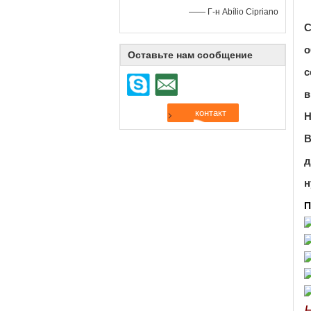
—— Г-н Abílio Cipriano
С
о
Оставьте нам сообщение
с
в
Н
В
д
н
П