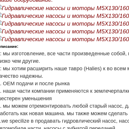
писание:
: мы изготовление, все части произведенные собой,
изко чем другие.
: мы хотим расширить наше тавро (Halies) к во всем
ачество надежны.
. OEM подачи и после рынка
. наши части компании применяются к землечерпалке
естерен уменьшения
. мы можем отремонтировать любой старый насос, дл
аботать как новая машина. мы также можем сделать 
.we specilize в продавать гидровлический насос, на
втомобиле части, насосы с зубчатой передачей,