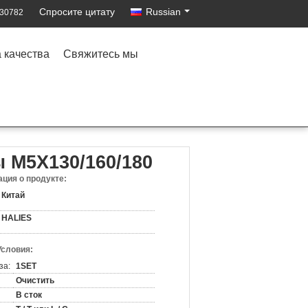
Спросите цитату
Russian
530782
 качества
Свяжитесь мы
 M5X130/160/180
ция о продукте:
Китай
HALIES
Условия:
за:
1SET
Очистить
В сток