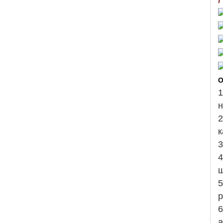
О
1
н
2
к
3
4
ш
5
р
6
а