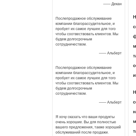
—— Декан
Н
Послепродажное обслуживание
компании благорассудительное, и
с
пробует их самое лучшее для того
чтобы соотвествовать клиентов. Мы
ф
будем долгосрочным
сотрудничеством.
м
—— Альберт
т
о
Послепродажное обслуживание
компании благорассудительное, и
и
пробует их самое лучшее для того
чтобы соотвествовать клиентов. Мы
будем долгосрочным
H
сотрудничеством.
с
—— Альберт
н
Я хочу сказать что ваши продукты
м
очень хорошие. Вы для полностью
вашего предложения, также хороший
т
обслуживаний после продажи.