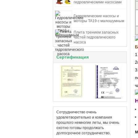
гидровлическими насосами
Гидровлические насосы и
моторы TA19 с малошумным
Плита трением запасных
частей гидровлического
насоса
Б
1
Сертификация
2
3
п
ч
Н
Сотрудничество очень
удовлетворительно и компания
прошлого немногие леты, мы очень
охотно готовы продолжать
м
долгосрочное сотрудничество.