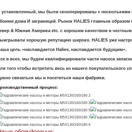
 установленный, мы были скооперированы с несколькими
боими дома И заграницей. Рынок HALIES главным образом 
евер & Южная Америка etc. с хорошим качеством и честны
ыигрывали хорошую репутацию широко. HALIES уже настрои
аша цель «наслаждается Halies, наслаждается будущим».
се в всех, мы будем квалифицировали части насоса запас
ля того чтобы встретить весь из нашего покупательского сп
ужно связаться мы и посетиться наши фабрики.
роизводственный процесс:
Наше оборудование: