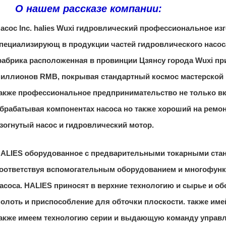
О нашем рассказе компании:
асос Inc. halies Wuxi гидровлический профессиональное из
пециализирующ в продукции частей гидровлического насос
абрика расположенная в провинции Цзянсу города Wuxi пр
иллионов RMB, покрывая стандартный космос мастерской в 
акже профессиональное предпринимательство не только вк
брабатывая компонентах насоса но также хороший на ремо
зогнутый насос и гидровлический мотор.
ALIES оборудованное с предварительными токарными ста
оответствуя вспомогательным оборудованием и многофун
асоса. HALIES приносят в верхние технологию и сырье и о
олоть и приспособление для обточки плоскости. также име
акже имеем технологию серии и выдающую команду управл