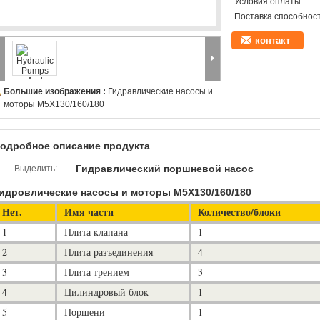
Условия оплаты:
Поставка способност
контакт
Большие изображения :
Гидравлические насосы и
моторы M5X130/160/180
одробное описание продукта
Гидравлический поршневой насос
Выделить:
идровлические насосы и моторы M5X130/160/180
Нет.
Имя части
Количество/блоки
1
Плита клапана
1
2
Плита разъединения
4
3
Плита трением
3
4
Цилиндровый блок
1
5
Поршени
1