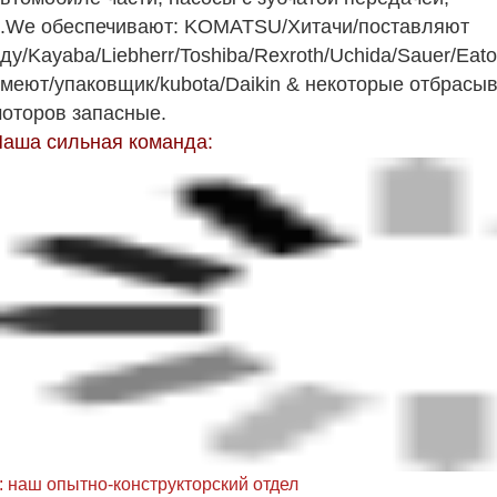
.We обеспечивают: KOMATSU/Хитачи/поставляют
ду/Kayaba/Liebherr/Toshiba/Rexroth/Uchida/Sauer/Eaton
меют/упаковщик/kubota/Daikin & некоторые отбрас
оторов запасные.
аша сильная команда:
: наш опытно-конструкторский отдел