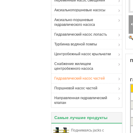
переменный насос смещения
Аксиальнопоршневые насосы
Аксиально-поршневые
гидравлического насоса
Гидравлический насос лопасть
Турбинка водяной помпы
Центробежный насос крыльчатки
П
Снабжение жилищем
центробежного насоса
Гидравлический насос частей
Г
Поршневой насос частей
Направленная гидравлический
клапан
Самые лучшие продукты
Поднимаясь jacks с