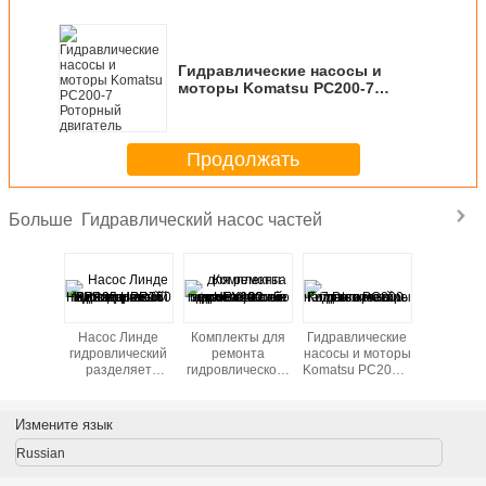
Гидравлические насосы и
моторы Komatsu PC200-7
Роторный двигатель
Продолжать
Гидравлический насос частей
Больше
трением
Насос Линде
Комплекты для
Гидравлические
Подним
х частей
гидровлический
ремонта
насосы и моторы
jacks
ического
разделяет
гидровлического
Komatsu PC200-7
гидровли
оса
цилиндровый
насоса частей
Роторный
насос
блок поршеня
землечерпалки
двигатель
HPR90 HPR75
HPV102
Измените язык
HPR105 HPR160
гидровлические
для EX200 - 5
Russian