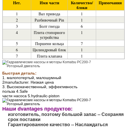
Нет.
Имя части
Количество/
Примечания
блоки
1
Вал привода
1
2
Разбивочный Pin
1
3
Болт гнезда
6
4
Плита стопорного
1
устройства
5
Поршени кольца
7
6
Цилиндровый блок
1
7
Плита клапана
1
Быстрая деталь:
1. малопотертый, малошумный
2manufacturer. Низкая цена
3. Высококачественный, эффективность
польза 4.Safe
части насоса 5.hydraulic-piston
Наши dvantages продуктов:
изготовитель, поэтому большой запас -- Сохраняя
срок поставки
Гарантированное качество -- Наслаждаться