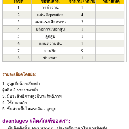
เลขที่
ชื่อชิ้นส่วน
จำนวน / หน่วย
หมายเหตุ
1
วาล์วจาน
1
2
แผ่น Seperation
4
3
แผ่นแรงเสียดทาน
3
4
บล็อกกระบอกสูบ
1
5
ลูกสูบ
1
6
แผ่นความดัน
1
7
จานยึด
9
8
ขับเพลา
1
รายละเอียดโดยย่อ:
1. สูญเสียน้อยเสียงต่ำ
ผู้ผลิต 2 รายราคาต่ำ
3. มีประสิทธิภาพสูงมีประสิทธิภาพ
4. ใช้ปลอดภัย
5. ชิ้นส่วนปั๊มไฮดรอลิค - ลูกสูบ
dvantages ผลิตภัณฑ์ของเรา:
ผู้ผลิตดังนั้น Big Stock - ประหยัดเวลาในการจัดส่ง