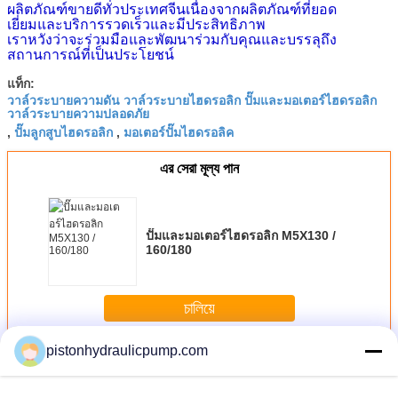
ผลิตภัณฑ์ขายดีทั่วประเทศจีนเนื่องจากผลิตภัณฑ์ที่ยอด
เยี่ยมและบริการรวดเร็วและมีประสิทธิภาพ
เราหวังว่าจะร่วมมือและพัฒนาร่วมกับคุณและบรรลุถึง
สถานการณ์ที่เป็นประโยชน์
แท็ก:
วาล์วระบายความดัน วาล์วระบายไฮดรอลิก ปั๊มและมอเตอร์ไฮดรอลิก
วาล์วระบายความปลอดภัย
ปั๊มลูกสูบไฮดรอลิก
มอเตอร์ปั๊มไฮดรอลิค
,
,
এর সেরা মূল্য পান
ปั๊มและมอเตอร์ไฮดรอลิก M5X130 /
160/180
চালিয়ে
pistonhydraulicpump.com
Hydraulic Pump Parts
มากกว่า