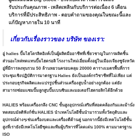
รับประกันคุณภาพ - เพลิดเพลินกับบริการต่อเนื่อง 6 เดือน
บริการที่มีประสิทธิภาพ - ตอบคำถามของคุณในขณะนี้และ
แก้ปัญหาภายใน 10 นาที
เกี่ยวกับเรื่องราวของ บริษัท ของเรา:
อู่ halies ปั๊มไฮโดรลิคอิงค์เป็นผู้ผลิตมืออาชีพที่เชี่ยวชาญในการผลิตชิ้น
ส่วนอะไหล่ทดแทนปั๊มไฮดรอลิ
โรงงานใหม่เอี่ยมตั้งอยู่ในเมืองเจียงซูจังหวัด
อู่ที่มีการลงทุนรวม 50 ล้านหยวนครอบคลุม 20000 ตารางเมตรพื้นที่การ
ประชุมเชิงปฏิบัติการมาตรฐาน
Halies ยังเป็นองค์กรวิชาชีพที่ไม่เพียง แต่
ประกอบธุรกิจผลิตและแปรรูปชิ้นส่วนเครื่องสูบน้ำอย่างถูกต้อง แต่ยัง
สามารถซ่อมแซมปั๊มลูกสูบปั๊มเบนซินและมอเตอร์ไฮดรอลิกได้อีกด้วย
HALIES พร้อมเครื่องกลึง CNC ขั้นสูงอุปกรณ์เสริมที่สอดคล้องกันและม้านั่ง
ทดสอบมัลติฟังก์ชั่น
HALIES นำเทคโนโลยีชั้นนำมารวมทั้งวัตถุดิบและ
อุปกรณ์ต่างๆเช่นเครื่องบดและเครื่องตีด้านคู่
นอกจากนี้ยังมีเทคโนโลยีชั้น
สูงที่เรายังมีเทคโนโลยีชุดและทีมผู้บริหารที่โดดเด่น 100% ตามมาตรฐาน
ISO