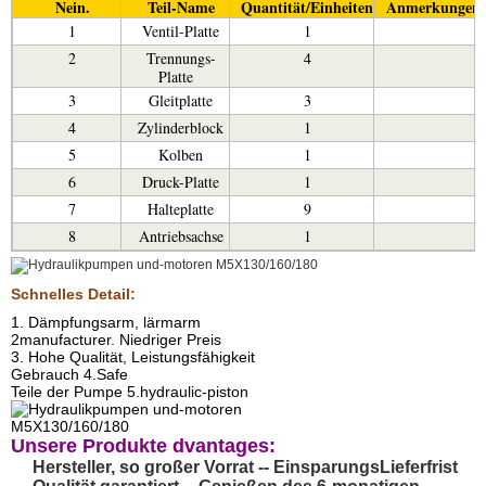
Nein.
Teil-Name
Quantität/Einheiten
Anmerkungen
1
Ventil-Platte
1
2
Trennungs-
4
Platte
3
Gleitplatte
3
4
Zylinderblock
1
5
Kolben
1
6
Druck-Platte
1
7
Halteplatte
9
8
Antriebsachse
1
Schnelles Detail:
1. Dämpfungsarm, lärmarm
2manufacturer. Niedriger Preis
3. Hohe Qualität, Leistungsfähigkeit
Gebrauch 4.Safe
Teile der Pumpe 5.hydraulic-piston
Unsere Produkte dvantages:
Hersteller, so großer Vorrat -- EinsparungsLieferfrist