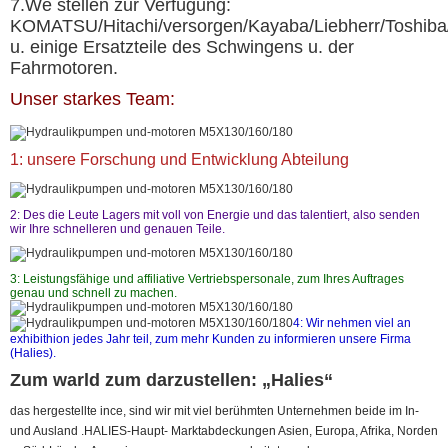
7.We stellen zur Verfügung:
KOMATSU/Hitachi/versorgen/Kayaba/Liebherr/Toshiba/
u. einige Ersatzteile des Schwingens u. der
Fahrmotoren.
Unser starkes Team:
1: unsere Forschung und Entwicklung Abteilung
2: Des die Leute Lagers mit voll von Energie und das talentiert, also senden
wir Ihre schnelleren und genauen Teile.
3: Leistungsfähige und affiliative Vertriebspersonale, zum Ihres Auftrages
genau und schnell zu machen.
4: Wir nehmen viel an
exhibithion jedes Jahr teil, zum mehr Kunden zu informieren unsere Firma
(Halies).
Zum warld zum darzustellen: „Halies“
das hergestellte ince, sind wir mit viel berühmten Unternehmen beide im In-
und Ausland .HALIES-Haupt- Marktabdeckungen Asien, Europa, Afrika, Norden