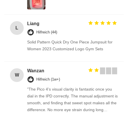
Liang
L
Hilfreich (44)
Solid Pattern Quick Dry One Piece Jumpsuit for
Women 2023 Customized Logo Gym Sets
Wanzan
W
Hilfreich (1w+)
"The Pico 4's visual clarity is fantastic once you
dial in the IPD correctly. The manual adjustment is
smooth, and finding that sweet spot makes all the
difference. No more eye strain during long
sessions. Highly recommend taking the time to set
it up properly!""The Pico 4's visual clarity is