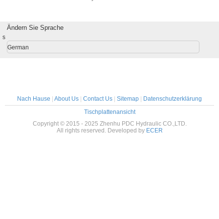
raulic Pump
PC200-7 SWING
air Kits For
MOTOR
EX200 - 5
Ändern Sie Sprache
s
German
Nach Hause
|
About Us
|
Contact Us
|
Sitemap
|
Datenschutzerklärung
Tischplattenansicht
Copyright © 2015 - 2025 Zhenhu PDC Hydraulic CO.,LTD.
All rights reserved. Developed by
ECER