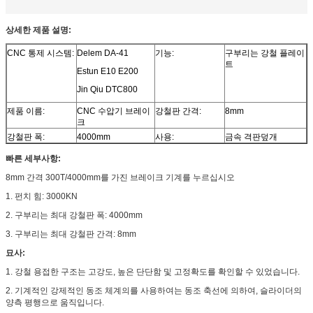
상세한 제품 설명:
CNC 통제 시스템:
Delem DA-41
기능:
구부리는 강철 플레이
트
Estun E10 E200
Jin Qiu DTC800
제품 이름:
CNC 수압기 브레이
강철판 간격:
8mm
크
강철판 폭:
4000mm
사용:
금속 격판덮개
빠른 세부사항:
8mm 간격 300T/4000mm를 가진 브레이크 기계를 누르십시오
1. 펀치 힘: 3000KN
2. 구부리는 최대 강철판 폭: 4000mm
3. 구부리는 최대 강철판 간격: 8mm
묘사:
1. 강철 용접한 구조는 고강도, 높은 단단함 및 고정확도를 확인할 수 있었습니다.
2. 기계적인 강제적인 동조 체계의를 사용하여는 동조 축선에 의하여, 슬라이더의
양측 평행으로 움직입니다.