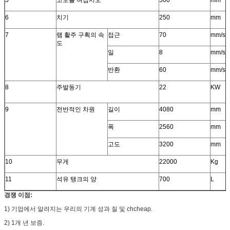
5
고도를 여십시오
500
mm
6
치기
250
mm
7
램 활주 구획의 속
접근
70
mm/s
도
일
8
mm/s
반환
60
mm/s
8
주발동기
22
KW
9
전반적인 차원
길이
4080
mm
폭
2560
mm
고도
3200
mm
10
무게
22000
Kg
11
석유 탱크의 양
700
L
경쟁 이점:
1) 기업에서 알려지는 우리의 기계 성과 질 및 chcheap.
2) 1개 년 보증.