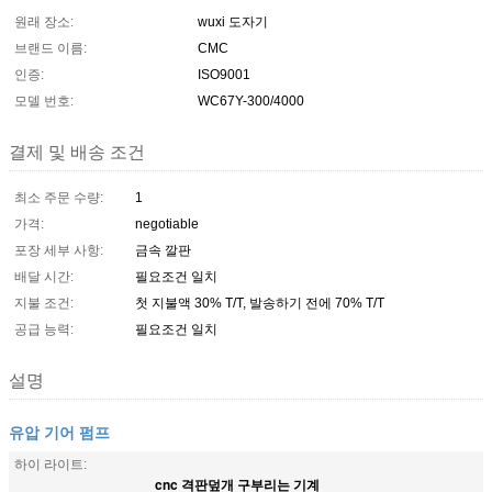
원래 장소:
wuxi 도자기
브랜드 이름:
CMC
인증:
ISO9001
모델 번호:
WC67Y-300/4000
결제 및 배송 조건
최소 주문 수량:
1
가격:
negotiable
포장 세부 사항:
금속 깔판
배달 시간:
필요조건 일치
지불 조건:
첫 지불액 30% T/T, 발송하기 전에 70% T/T
공급 능력:
필요조건 일치
설명
유압 기어 펌프
하이 라이트:
cnc 격판덮개 구부리는 기계