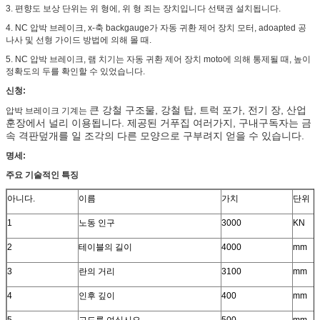
3. 편향도 보상 단위는 위 형에, 위 형 죄는 장치입니다 선택권 설치됩니다.
4. NC 압박 브레이크, x-축 backgauge가 자동 귀환 제어 장치 모터, adoapted 공
나사 및 선형 가이드 방법에 의해 몰 때.
5. NC 압박 브레이크, 램 치기는 자동 귀환 제어 장치 moto에 의해 통제될 때, 높이
정확도의 두를 확인할 수 있었습니다.
신청:
큰 강철 구조물, 강철 탑, 트럭 포가, 전기 장, 산업
압박 브레이크 기계는
훈장에서 널리 이용됩니다. 제공된 거푸집 여러가지, 구내구독자는 금
속 격판덮개를 일 조각의 다른 모양으로 구부려지 얻을 수 있습니다.
명세:
주요 기술적인 특징
아니다.
이름
가치
단위
1
노동 인구
3000
KN
2
테이블의 길이
4000
mm
3
란의 거리
3100
mm
4
인후 깊이
400
mm