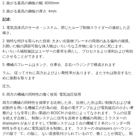
2. 曲がる最高の鋼板の幅: 8000mm
3. 曲がる最高の鋼板の厚さ: 4mm
記述:
1. 電気流体式のサーボ・システム、閉じたループ制御スライダーの連続した正
確さ。
2. 独特な特許を取られた技術: 大きい出版物ブレーキの両側のある偏向の補償。
3.開いた幅の調節可能な挿入物はいろいろな工作物に会うために死にます。
4.いろいろ補助施設はユーザーの要求を満たし、プロセスをより便利および有効
にさせることができます。
5. 機械のフレームはタンク、仕事台、左右ハウジングで構成されます
ラム。 従ってそれに高力およびよい剛性率があります。 またそれは除去するた
めに振動を取ります
圧力。
6. 両方の機械の同時性の働く校長: 電気油圧採用
両方の機械の同時性を保障する比例した弁。 比例した弁は高い制御力および連
続動作を用いる機械工の行為の組、罰金の電子アンプおよび電気磁石の小さい摩
擦のような非常に良い業績の BOSCH の会社によってなされます。 ラムの位置
を絶えず点検し、制御システムに信号を反映する機械の両側に 2 ラスターの
displayers がありますそして制御システムは 1 台の機械で 2 本のシリンダー同
時性を作るために電気油圧弁を制御します。 ラスターの displayers がハウジン
グの版で「C」の版に、ない直接取付けられているので、働くことが測定し、制