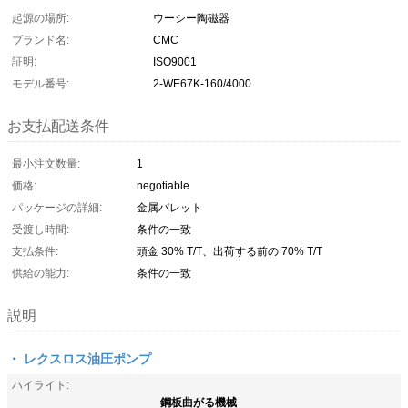
起源の場所:
ウーシー陶磁器
ブランド名:
CMC
証明:
ISO9001
モデル番号:
2-WE67K-160/4000
お支払配送条件
最小注文数量:
1
価格:
negotiable
パッケージの詳細:
金属パレット
受渡し時間:
条件の一致
支払条件:
頭金 30% T/T、出荷する前の 70% T/T
供給の能力:
条件の一致
説明
・ レクスロス油圧ポンプ
ハイライト:
鋼板曲がる機械