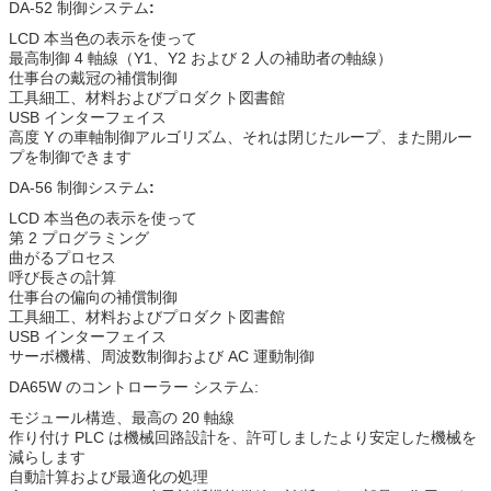
DA-52 制御システム
:
LCD 本当色の表示を使って
最高制御 4 軸線（Y1、Y2 および 2 人の補助者の軸線）
仕事台の戴冠の補償制御
工具細工、材料およびプロダクト図書館
USB インターフェイス
高度 Y の車軸制御アルゴリズム、それは閉じたループ、また開ルー
プを制御できます
DA-56 制御システム
:
LCD 本当色の表示を使って
第 2 プログラミング
曲がるプロセス
呼び長さの計算
仕事台の偏向の補償制御
工具細工、材料およびプロダクト図書館
USB インターフェイス
サーボ機構、周波数制御および AC 運動制御
DA65W のコントローラー システム:
モジュール構造、最高の 20 軸線
作り付け PLC は機械回路設計を、許可しましたより安定した機械を
減らします
自動計算および最適化の処理