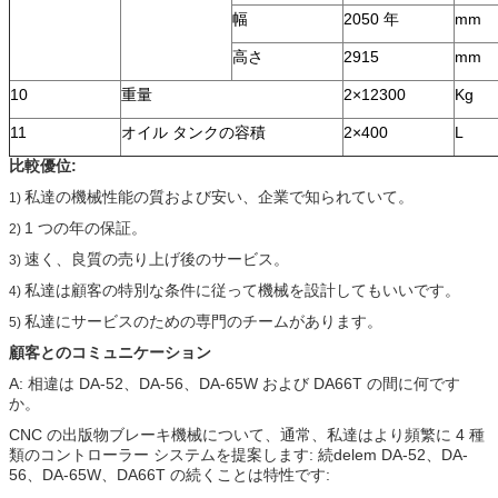
幅
2050 年
mm
高さ
2915
mm
10
重量
2×12300
Kg
11
オイル タンクの容積
2×400
L
比較優位:
私達の機械性能の質および安い、企業で知られていて。
1)
1 つの年の保証。
2)
速く、良質の売り上げ後のサービス。
3)
私達は顧客の特別な条件に従って機械を設計してもいいです。
4)
私達にサービスのための専門のチームがあります。
5)
顧客とのコミュニケーション
A: 相違は DA-52、DA-56、DA-65W および DA66T の間に何です
か。
CNC の出版物ブレーキ機械について、通常、私達はより頻繁に 4 種
類のコントローラー システムを提案します: 続delem DA-52、DA-
56、DA-65W、DA66T の続くことは特性です: