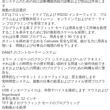
全システムのための自己診断機能供給の診断および部品は作用しま
す
複数の言語選択
3.5"はフロッピー・ドライブおよび RS232 インターフェイス、プロ
グラムおよび変数外部ストレージ、オンラインでおよびオフ・ライ
ン プログラミングを実現できます。
プログラムする第 2 グラフィック モードは用具を使う工作物を処理
することを表示するために別の無彩色スケールを採用します。
それは仕事 2500 プログラム、用具を使う 90 できます。
ポイントを締め金で止める Calculate 安全な区域、曲がる力に用具を
使いま、間隔および仕事台の補償の荷を下します。
DA66T のコントローラー システム:
エラー メッセージのプロンプト システムおよびヘルプ テキスト。
それは多くの時間をその捜す間違い節約する間違った操作供給でき
ますおよびあなたの間違いのプログラミングのための時機を得た警
告を。
標準的なイーサネット インターフェイスは、窓を接続します
実時間窓システム、複数の仕事の処置およびファイル管理プログラ
ム
USB インターフェイスは、外部デバイスを接続します: マウスおよび
fingerboard
多彩な表示: 12 インチ
TFT 第 2 のグラフィック モードのプログラミング
自動曲がる処理