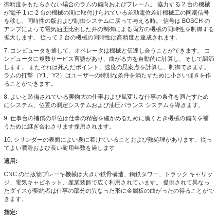
御精度をもたらさない場合のラムの偏向およびフレーム。 協力する 2 台の機械
が電子 1 に 2 台の機械の間に取付けられている差動電位差計機械工の同期信号
を移し、同時性の版および制御システムに戻って与える時。 信号は BOSCH の
アンプによって電気油圧比例した弁の制御による両方の機械の同時性を制御する
拡大します。 従って 2 台の機械の同時性は高精度と達成されます。
7. コンピュータを通して、オペレータは機械と伝達し合うことができます。 コ
ンピュータに複数サービス言語があり、曲がる力を自動的に計算し、そして調節
します。 またそれは死んだポイント、速度の思案点を計算し、制御できます。
ラムの打撃（Y1、Y2）はユーザーの特別な条件を満たすために小さい傾きを作
ることができます。
8. よいと装備されている実物大の仕事および風変りな仕事の条件を満たすため
にシステム、位置の測定システムおよび油圧バランス システムを導きます。
9. 仕事台の補償の単位は仕事の精密を確かめるために働くとき機械の偏向を補
うために継ぎ合わさります採用されます。
10. シリンダーの表面によい身に着けていることおよび熱処理があります、従っ
てよい潤滑および長い耐用年数を過します
適用:
CNC の出版物ブレーキ機械は大きい鉄骨構造、鋼鉄タワー、トラック キャリッ
ジ、電気キャビネット、産業装飾で広く利用されています。 提供されて異なっ
たダイスが契約者は仕事の部分の異なった形に金属板の曲がったの得ることがで
きます。
指定: