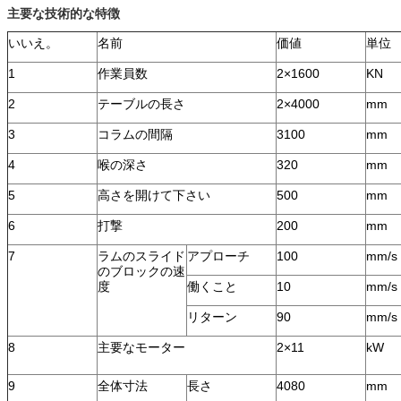
主要な技術的な特徴
いいえ。
名前
価値
単位
1
作業員数
2×1600
KN
2
テーブルの長さ
2×4000
mm
3
コラムの間隔
3100
mm
4
喉の深さ
320
mm
5
高さを開けて下さい
500
mm
6
打撃
200
mm
7
ラムのスライド
アプローチ
100
mm/s
のブロックの速
度
働くこと
10
mm/s
リターン
90
mm/s
8
主要なモーター
2×11
kW
9
全体寸法
長さ
4080
mm