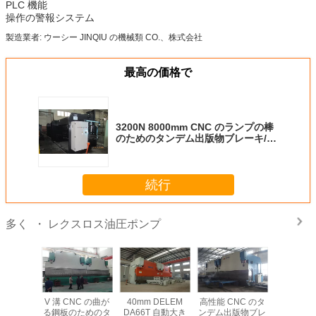
PLC 機能
操作の警報システム
製造業者:
ウーシー JINQIU の機械類 CO.、株式会社
最高の価格で
3200N 8000mm CNC のランプの棒
のためのタンデム出版物ブレーキ/油
圧曲がる機械
続行
・ レクスロス油圧ポンプ
多く
 rexroth
V 溝 CNC の曲が
40mm DELEM
高性能 CNC のタ
Bosch の r
ポンプ
る鋼板のためのタ
DA66T 自動大き
ンデム出版物ブレ
油圧ポ