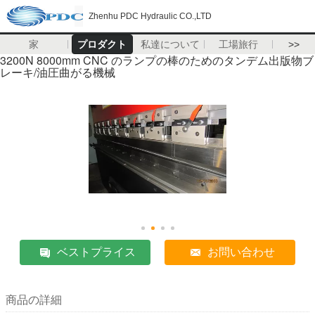
Zhenhu PDC Hydraulic CO.,LTD
家
プロダクト
私達について
工場旅行
>>
3200N 8000mm CNC のランプの棒のためのタンデム出版物ブ
レーキ/油圧曲がる機械
ベストプライス
お問い合わせ
商品の詳細