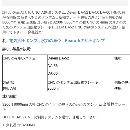
詳しい製品の説明: CNC の制御システム: Delem DA-52 DA-56 DA-66T 機能: 曲
がる鋼板 製品名: CNC のタンデム出版物ブレーキ 鋼板の厚さ: 4mm 鋼板の幅:
8000mm 使用: 金属板 速い細部: 3200N 8000mm の幅 CNC の 4mm の厚さのの
ためのタンデム出版物ブレーキ DELEM DA52 CNC の制御システムを選び、使
用して下さい 1. 穿孔器力: ...
電気油圧ポンプ
水力の単位
Rexrothの油圧ポンプ
札:
,
,
詳しい製品の説明:
CNC の制御システム:
Delem DA-52
機能:
DA-56
DA-66T
製品名:
CNC のタンデム出版物ブレーキ
鋼板の厚さ
鋼板の幅:
8000mm
使用:
速い細部:
タンデム出版物
3200N 8000mm の幅 CNC の 4mm の厚さののための
ブレー
キ
DELEM DA52 CNC の制御システムを選び、使用して下さい
1. 穿孔器力: 3200KN