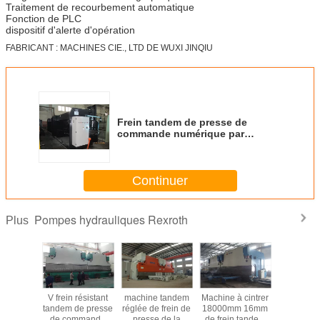
Traitement de recourbement automatique
Fonction de PLC
dispositif d'alerte d'opération
FABRICANT :
MACHINES CIE., LTD DE WUXI JINQIU
Frein tandem de presse de
commande numérique par
ordinateur de 3200N
8000mm/machine à cintrer
hydraulique pour le poteau de
Continuer
lampe
Pompes hydrauliques Rexroth
Plus
mpe
V frein résistant
machine tandem
Machine à cintrer
Pom
ique de
tandem de presse
réglée de frein de
18000mm 16mm
hydrauli
d'uchida
de commande
presse de la
de frein tandem
rexroth d