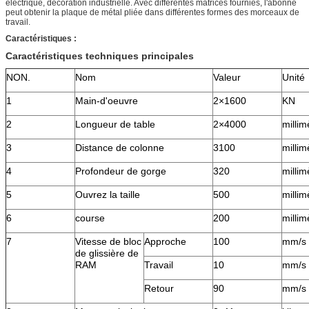
électrique, décoration industrielle. Avec différentes matrices fournies, l'abonné
peut obtenir la plaque de métal pliée dans différentes formes des morceaux de
travail.
Caractéristiques :
Caractéristiques techniques principales
NON.
Nom
Valeur
Unité
1
Main-d'oeuvre
2×1600
KN
2
Longueur de table
2×4000
millim
3
Distance de colonne
3100
millim
4
Profondeur de gorge
320
millim
5
Ouvrez la taille
500
millim
6
course
200
millim
7
Vitesse de bloc
Approche
100
mm/s
de glissière de
RAM
Travail
10
mm/s
Retour
90
mm/s