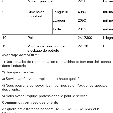
8
Moteur principal
2×11
kilowa
9
Dimension
Longueur
4080
millim
hors-tout
Largeur
2050
millim
Taille
2915
millim
10
Poids
2×12300
Kilog
11
Volume de réservoir de
2×400
L
stockage de pétrole
Avantage compétitif :
Notre qualité de représentation de machine et bon marché, connu
1)
dans l'industrie.
Une garantie d'an.
2)
Service après-vente rapide et de haute qualité.
3)
Nous pouvons concevoir les machines selon l'exigence spéciale
4)
des clients.
Nous avons l'équipe professionnelle pour le service.
5)
Communication avec des clients
A : quelle est différence pendant DA-52, DA-56, DA-65W et le