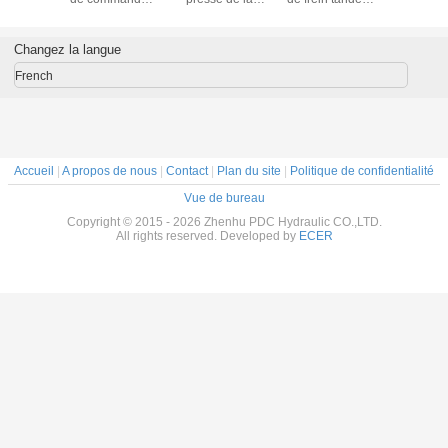
numérique par
commande
de presse de
ordinateur de
numérique par
commande
cannelure pour
ordinateur de
numérique par
Changez la langue
les plaques
40mm DELEM
ordinateur de
d'acier de
DA66T grands 2
rendement élevé
French
recourbement
automatiques
double
25mm 32000KN
Accueil
|
A propos de nous
|
Contact
|
Plan du site
|
Politique de confidentialité
Vue de bureau
Copyright © 2015 - 2026 Zhenhu PDC Hydraulic CO.,LTD.
All rights reserved. Developed by
ECER