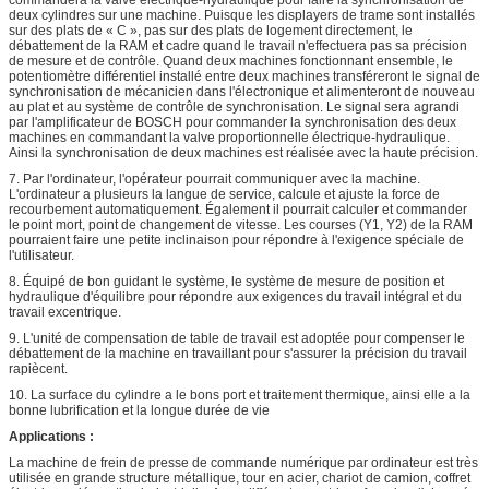
commandera la valve électrique-hydraulique pour faire la synchronisation de
deux cylindres sur une machine. Puisque les displayers de trame sont installés
sur des plats de « C », pas sur des plats de logement directement, le
débattement de la RAM et cadre quand le travail n'effectuera pas sa précision
de mesure et de contrôle. Quand deux machines fonctionnant ensemble, le
potentiomètre différentiel installé entre deux machines transféreront le signal de
synchronisation de mécanicien dans l'électronique et alimenteront de nouveau
au plat et au système de contrôle de synchronisation. Le signal sera agrandi
par l'amplificateur de BOSCH pour commander la synchronisation des deux
machines en commandant la valve proportionnelle électrique-hydraulique.
Ainsi la synchronisation de deux machines est réalisée avec la haute précision.
7. Par l'ordinateur, l'opérateur pourrait communiquer avec la machine.
L'ordinateur a plusieurs la langue de service, calcule et ajuste la force de
recourbement automatiquement. Également il pourrait calculer et commander
le point mort, point de changement de vitesse. Les courses (Y1, Y2) de la RAM
pourraient faire une petite inclinaison pour répondre à l'exigence spéciale de
l'utilisateur.
8. Équipé de bon guidant le système, le système de mesure de position et
hydraulique d'équilibre pour répondre aux exigences du travail intégral et du
travail excentrique.
9. L'unité de compensation de table de travail est adoptée pour compenser le
débattement de la machine en travaillant pour s'assurer la précision du travail
rapiècent.
10. La surface du cylindre a le bons port et traitement thermique, ainsi elle a la
bonne lubrification et la longue durée de vie
Applications :
La machine de frein de presse de commande numérique par ordinateur est très
utilisée en grande structure métallique, tour en acier, chariot de camion, coffret