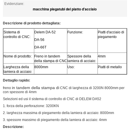
Evidenziare:
macchina piegatubi del piatto d'acciaio
Descrizione di prodotto dettagliata:
Sistema di
Delem DA-52
Funzione:
Piatti d'acciaio di
controllo di CNC:
piegamento
DA-56
DA-66T
Nome di prodotto:
Freno in tandem
Spessore della
4mm
della stampa di CNC
lamiera di acciaio:
Larghezza della
8000mm
Uso:
Piatti di metallo
lamiera di acciaio:
Dettaglio rapido:
in tandem della stampa di
freno
CNC di larghezza di 3200N 8000mm per
con spessore di 4mm
Selezioni ed usi il sistema di controllo di CNC di DELEM DA52
1. forza della perforazione: 3200KN
2. larghezza massima di piegamento della lamiera di acciaio: 8000mm
3. spessore massimo di piegamento della lamiera di acciaio: 4mm
Descrizione: