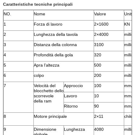
Caratteristiche tecniche principali
NO.
Nome
Valore
Unità
1
Forza di lavoro
2×1600
KN
2
Lunghezza della tavola
2×4000
milli
3
Distanza della colonna
3100
milli
4
Profondità della gola
320
milli
5
Apra l'altezza
500
milli
6
colpo
200
milli
7
Velocità del
Approccio
100
mm/s
blocchetto dello
scorrevole
Lavoro
10
mm/s
della ram
Ritorno
90
mm/s
8
Motore principale
2×11
chilo
9
Dimensione
Lunghezza
4080
milli
globale