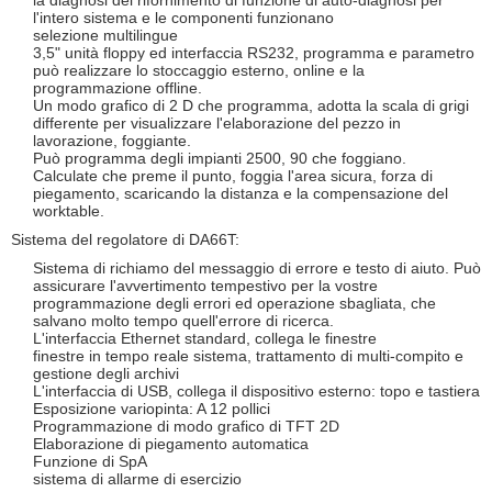
la diagnosi del rifornimento di funzione di auto-diagnosi per
l'intero sistema e le componenti funzionano
selezione multilingue
3,5" unità floppy ed interfaccia RS232, programma e parametro
può realizzare lo stoccaggio esterno, online e la
programmazione offline.
Un modo grafico di 2 D che programma, adotta la scala di grigi
differente per visualizzare l'elaborazione del pezzo in
lavorazione, foggiante.
Può programma degli impianti 2500, 90 che foggiano.
Calculate che preme il punto, foggia l'area sicura, forza di
piegamento, scaricando la distanza e la compensazione del
worktable.
Sistema del regolatore di DA66T:
Sistema di richiamo del messaggio di errore e testo di aiuto. Può
assicurare l'avvertimento tempestivo per la vostre
programmazione degli errori ed operazione sbagliata, che
salvano molto tempo quell'errore di ricerca.
L'interfaccia Ethernet standard, collega le finestre
finestre in tempo reale sistema, trattamento di multi-compito e
gestione degli archivi
L'interfaccia di USB, collega il dispositivo esterno: topo e tastiera
Esposizione variopinta: A 12 pollici
Programmazione di modo grafico di TFT 2D
Elaborazione di piegamento automatica
Funzione di SpA
sistema di allarme di esercizio