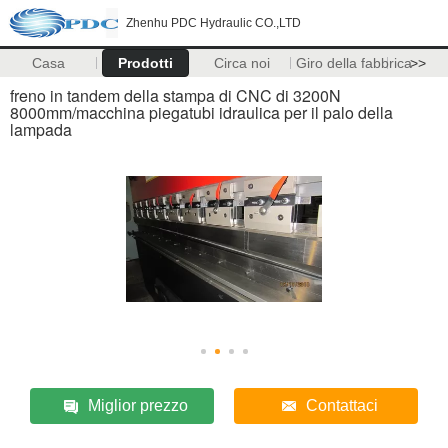
Zhenhu PDC Hydraulic CO.,LTD
Casa
Prodotti
Circa noi
Giro della fabbrica
>>
freno in tandem della stampa di CNC di 3200N
8000mm/macchina piegatubi idraulica per il palo della
lampada
Miglior prezzo
Contattaci