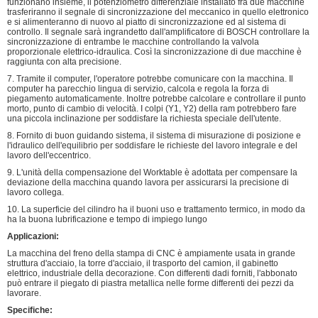
funzionano insieme, il potenziometro differenziale installato fra due macchine
trasferiranno il segnale di sincronizzazione del meccanico in quello elettronico
e si alimenteranno di nuovo al piatto di sincronizzazione ed al sistema di
controllo. Il segnale sarà ingrandetto dall'amplificatore di BOSCH controllare la
sincronizzazione di entrambe le macchine controllando la valvola
proporzionale elettrico-idraulica. Così la sincronizzazione di due macchine è
raggiunta con alta precisione.
7. Tramite il computer, l'operatore potrebbe comunicare con la macchina. Il
computer ha parecchio lingua di servizio, calcola e regola la forza di
piegamento automaticamente. Inoltre potrebbe calcolare e controllare il punto
morto, punto di cambio di velocità. I colpi (Y1, Y2) della ram potrebbero fare
una piccola inclinazione per soddisfare la richiesta speciale dell'utente.
8. Fornito di buon guidando sistema, il sistema di misurazione di posizione e
l'idraulico dell'equilibrio per soddisfare le richieste del lavoro integrale e del
lavoro dell'eccentrico.
9. L'unità della compensazione del Worktable è adottata per compensare la
deviazione della macchina quando lavora per assicurarsi la precisione di
lavoro collega.
10. La superficie del cilindro ha il buoni uso e trattamento termico, in modo da
ha la buona lubrificazione e tempo di impiego lungo
Applicazioni:
La macchina del freno della stampa di CNC è ampiamente usata in grande
struttura d'acciaio, la torre d'acciaio, il trasporto del camion, il gabinetto
elettrico, industriale della decorazione. Con differenti dadi forniti, l'abbonato
può entrare il piegato di piastra metallica nelle forme differenti dei pezzi da
lavorare.
Specifiche: