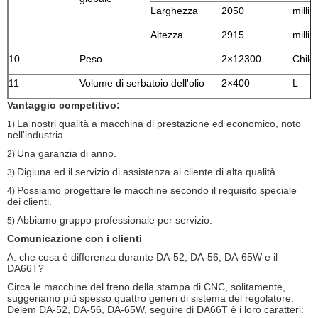
Larghezza
2050
milli
Altezza
2915
milli
10
Peso
2×12300
Chil
11
Volume di serbatoio dell'olio
2×400
L
Vantaggio competitivo:
La nostri qualità a macchina di prestazione ed economico, noto
1)
nell'industria.
Una garanzia di anno.
2)
Digiuna ed il servizio di assistenza al cliente di alta qualità.
3)
Possiamo progettare le macchine secondo il requisito speciale
4)
dei clienti.
Abbiamo gruppo professionale per servizio.
5)
Comunicazione con i clienti
A: che cosa è differenza durante DA-52, DA-56, DA-65W e il
DA66T?
Circa le macchine del freno della stampa di CNC, solitamente,
suggeriamo più spesso quattro generi di sistema del regolatore:
Delem DA-52, DA-56, DA-65W, seguire di DA66T è i loro caratteri: