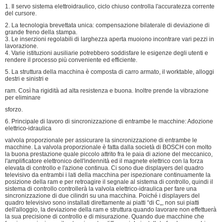
1. Il servo sistema elettroidraulico, ciclo chiuso controlla l'accuratezza corrente
del cursore.
2. La tecnologia brevettata unica: compensazione bilaterale di deviazione di
grande freno della stampa.
3. Le inserzioni regolabili di larghezza aperta muoiono incontrare vari pezzi in
lavorazione.
4. Varie istituzioni ausiliarie potrebbero soddisfare le esigenze degli utenti e
rendere il processo più conveniente ed efficiente.
5. La struttura della macchina è composta di carro armato, il worktable, alloggi
destri e sinistri e
ram. Così ha rigidità ad alta resistenza e buona. Inoltre prende la vibrazione
per eliminare
sforzo.
6. Principale di lavoro di sincronizzazione di entrambe le macchine: Adozione
elettrico-idraulica
valvola proporzionale per assicurare la sincronizzazione di entrambe le
macchine. La valvola proporzionale è fatta dalla società di BOSCH con molto
la buona prestazione quale piccolo attrito fra le paia di azione del meccanico,
l'amplificatore elettronico dell'indennità ed il magnete elettrico con la forza
elevata di controllo e l'azione continua. Ci sono due displayers del quadro
televisivo da entrambi i lati della macchina per ispezionare continuamente la
posizione della ram e per retroagire il segnale al sistema di controllo, quindi il
sistema di controllo controllerà la valvola elettrico-idraulica per fare una
sincronizzazione di due cilindri su una macchina. Poiché i displayers del
quadro televisivo sono installati direttamente ai piatti “di C„, non sui piatti
dell'alloggio, la deviazione della ram e struttura quando lavorare non effettuerà
la sua precisione di controllo e di misurazione. Quando due macchine che