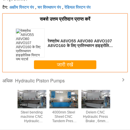
अक्षीय पिस्टन पंप
चर विस्थापन पंप
रेडियल पिस्टन पंप
टैग:
,
,
सबसे उत्तम प्रतिदान प्राप्त करें
रेक्स्रोथ A8VO55 A8VO80 A8VO107
A8VO160 के लिए प्रतिस्थापन हाइड्रोलिक
पिस्टन पम्प पार्ट्स
जारी रखें
Hydraulic Piston Pumps
अधिक
c Piston
Steel bending
4000mm Steel
Delem CNC
हाइड्रोलिक प
Parts
machine CNC
Sheet CNC
Hydraulic Press
टोकिवा एमके
/115/172
Hydraulic
Tandem Press
Brake , 6mm
33
Benchtop Press
Brake Machine
Thickness 200T
Brake safety
with Electro-
steel sheet