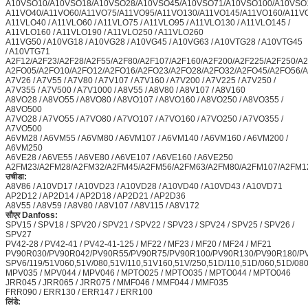
A10VSO10/A10VSO18/A10VSO28/A10VSO45/A10VSO71/A10VSO100/A10VSO1
A11VO40/A11VO60/A11VO75/A11VO95/A11VO130/A11VO145/A11VO160/A11V
A11VLO40 / A11VLO60 / A11VLO75 / A11VLO95 / A11VLO130 / A11VLO145 /
A11VLO160 / A11VLO190 / A11VLO250 / A11VLO260
A11VG50 / A10VG18 / A10VG28 / A10VG45 / A10VG63 / A10VTG28 / A10VTG45
/ A10VTG71
A2F12/A2F23/A2F28/A2F55/A2F80/A2F107/A2F160/A2F200/A2F225/A2F250/A
A2FO05/A2FO10/A2FO12/A2FO16/A2FO23/A2FO28/A2FO32/A2FO45/A2FO56/
A7V26 / A7V55 / A7V80 / A7V107 / A7V160 / A7V200 / A7V225 / A7V250 /
A7V355 / A7V500 / A7V1000 / A8V55 / A8V80 / A8V107 / A8V160
A8VO28 / A8VO55 / A8VO80 / A8VO107 / A8VO160 / A8VO250 / A8VO355 /
A8VO500
A7VO28 / A7VO55 / A7VO80 / A7VO107 / A7VO160 / A7VO250 / A7VO355 /
A7VO500
A6VM28 / A6VM55 / A6VM80 / A6VM107 / A6VM140 / A6VM160 / A6VM200 /
A6VM250
A6VE28 / A6VE55 / A6VE80 / A6VE107 / A6VE160 / A6VE250
A2FM23/A2FM28/A2FM32/A2FM45/A2FM56/A2FM63/A2FM80/A2FM107/A2FM1
उचीडा:
A8V86 / A10VD17 / A10VD23 / A10VD28 / A10VD40 / A10VD43 / A10VD71
AP2D12 / AP2D14 / AP2D18 / AP2D21 / AP2D36
A8V55 / A8V59 / A8V80 / A8V107 / A8V115 / A8V172
सौएर Danfoss:
SPV15 / SPV18 / SPV20 / SPV21 / SPV22 / SPV23 / SPV24 / SPV25 / SPV26 /
SPV27
PV42-28 / PV42-41 / PV42-41-125 / MF22 / MF23 / MF20 / MF24 / MF21
PV90R030/PV90R042/PV90R55/PV90R75/PV90R100/PV90R130/PV90R180/P
SPV6/119/51V060,51V/080,51V/110,51V160,51V/250,51D/110,51D/060,51D/080
MPV035 / MPV044 / MPV046 / MPTO025 / MPTO035 / MPTO044 / MPTO046
JRR045 / JRR065 / JRR075 / MMF046 / MMF044 / MMF035
FRR090 / ERR130 / ERR147 / ERR100
लिंडे: