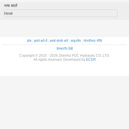
10000KN 1000T /
hydraulic servo
bender
भाषा बदलें
6000mm
system
Hindi
होम
|
हमारे बारे में
|
हमसे संपर्क करें
|
साइटमैप
|
गोपनीयता नीति
डेस्कटॉप देखें
Copyright © 2015 - 2026 Zhenhu PDC Hydraulic CO.,LTD.
All rights reserved. Developed by
ECER