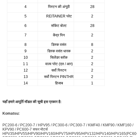
4
पिस्टन की अंगूठी
28
5
REITAINER प्लेट
2
6
सॉकेट बोल्ट
28
7
केंद्र पिन
2
8
डिस्क वसंत
8
9
डिस्क वसंत धारक
2
10
सिलेंडर ब्लॉक
2
1 1
वाल्व प्लेट (एल / आर)
2
12
सर्वो पिस्टन
2
13
सर्वो पिस्टन PINTHR
2
14
हिजाब
1
यहाँ हमारे आपूर्ति मॉडल की सूची इस प्रकार है:
Komatsu:
PC200-6 / PC200-7 / HPV95 / PC300-6 / PC300-7 / KMF40 / KMF90 / KMF160 /
KPV90 / PC600-7 सफर मोटर्स
HPV35/HPV55/HPV90/HPV160/HPV75/HPV95/HPV132/HPV140/HPV165(PC60