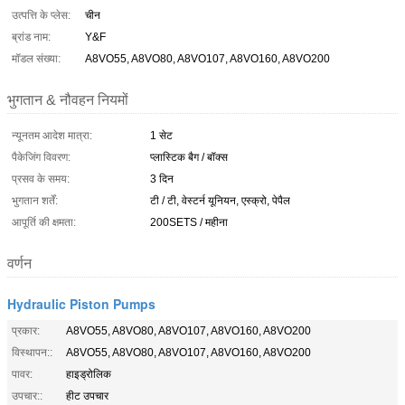
उत्पत्ति के प्लेस:
चीन
ब्रांड नाम:
Y&F
मॉडल संख्या:
A8VO55, A8VO80, A8VO107, A8VO160, A8VO200
भुगतान & नौवहन नियमों
न्यूनतम आदेश मात्रा:
1 सेट
पैकेजिंग विवरण:
प्लास्टिक बैग / बॉक्स
प्रसव के समय:
3 दिन
भुगतान शर्तें:
टी / टी, वेस्टर्न यूनियन, एस्क्रो, पेपैल
आपूर्ति की क्षमता:
200SETS / महीना
वर्णन
Hydraulic Piston Pumps
प्रकार:
A8VO55, A8VO80, A8VO107, A8VO160, A8VO200
विस्थापन::
A8VO55, A8VO80, A8VO107, A8VO160, A8VO200
पावर:
हाइड्रोलिक
उपचार::
हीट उपचार