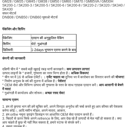
GM28 / GM35 / GM45 / GM38 / GM50 / GM60 / GM70 / GM85VA / GM30H
SK200-1 / SK200-3 / SK200-5 / SK200-6 / SK200-8 / SK220-2 / SK320 / SK340 /
SK430
सफर मोटर्स
DNB08 / DNB50 / DNB60 घुमाओ मोटर्स
पैकेजिंग और शिपिंग
पैकेजिंग:
प्रदान की अनुकूलित पैकिंग
शिपिंग:
पोर्ट: गुआंगज़ौ
डिलिवरी:
1-2days भुगतान प्राप्त करने के बाद
कंपनी की जानकारी
दक्षिणी चीन में * सबसे बड़ी खुदाई रबड़ भागों कारखाने।
कम उत्पादन लागत!
उत्पाद लाइनों के * हजारों, गुणवत्ता का स्तर भिन्न होता है।
अधिक विकल्प!
* चीन भर में 16 से अधिक एजेंटों। ।
एजेंट चाहता था
दुनिया भर में कारोबार का विस्तार करने की
योजना!
* निर्माण अनुभव के वर्ष की तुलना में अधिक है।
पेशेवर!
* OEM सेवा और विभिन्न उत्पाद की गुणवत्ता के स्तर के साथ ग्राहक प्रदान करें।
आप आसानी से बेचने
में मदद!
* गुआंगज़ौ में कार्यालय और शोरूम।
अच्छा रसद सेवा!
सामान्य प्रश्न
1. हम तो कृपया भाग की हमें सूचित करें, अपने विस्तृत अनुरोध की चर्चा करते हुए आप कीमत की पेशकश
करेगा कोई।, आदि मशीन मॉडल, अपने मात्रा, आकार,
2. हम orthe नमूना ड्राइंग डिजाइन पर आधारित OEM सेवा प्रदान करते हैं।
3. चित्रों से ऊपर सिर्फ अपने refrence के लिए, आप देख रहे हैं उत्पादों से मेल नहीं हो सकता है। क्या
आप चाहते हैं कुछ भी नहीं मिल सकता है, हमारे स्टाफ से संपर्क करें।
4. नमूना उपलब्ध है।