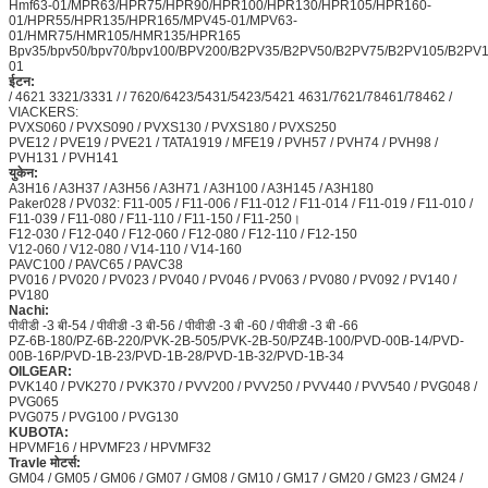
Hmf63-01/MPR63/HPR75/HPR90/HPR100/HPR130/HPR105/HPR160-
01/HPR55/HPR135/HPR165/MPV45-01/MPV63-
01/HMR75/HMR105/HMR135/HPR165
Bpv35/bpv50/bpv70/bpv100/BPV200/B2PV35/B2PV50/B2PV75/B2PV105/B2
01
ईटन:
/ 4621 3321/3331 / / 7620/6423/5431/5423/5421 4631/7621/78461/78462 /
VIACKERS:
PVXS060 / PVXS090 / PVXS130 / PVXS180 / PVXS250
PVE12 / PVE19 / PVE21 / TATA1919 / MFE19 / PVH57 / PVH74 / PVH98 /
PVH131 / PVH141
युकेन:
A3H16 / A3H37 / A3H56 / A3H71 / A3H100 / A3H145 / A3H180
Paker028 / PV032: F11-005 / F11-006 / F11-012 / F11-014 / F11-019 / F11-010 /
F11-039 / F11-080 / F11-110 / F11-150 / F11-250।
F12-030 / F12-040 / F12-060 / F12-080 / F12-110 / F12-150
V12-060 / V12-080 / V14-110 / V14-160
PAVC100 / PAVC65 / PAVC38
PV016 / PV020 / PV023 / PV040 / PV046 / PV063 / PV080 / PV092 / PV140 /
PV180
Nachi:
पीवीडी -3 बी-54 / पीवीडी -3 बी-56 / पीवीडी -3 बी -60 / पीवीडी -3 बी -66
PZ-6B-180/PZ-6B-220/PVK-2B-505/PVK-2B-50/PZ4B-100/PVD-00B-14/PVD-
00B-16P/PVD-1B-23/PVD-1B-28/PVD-1B-32/PVD-1B-34
OILGEAR:
PVK140 / PVK270 / PVK370 / PVV200 / PVV250 / PVV440 / PVV540 / PVG048 /
PVG065
PVG075 / PVG100 / PVG130
KUBOTA:
HPVMF16 / HPVMF23 / HPVMF32
Travle मोटर्स:
GM04 / GM05 / GM06 / GM07 / GM08 / GM10 / GM17 / GM20 / GM23 / GM24 /