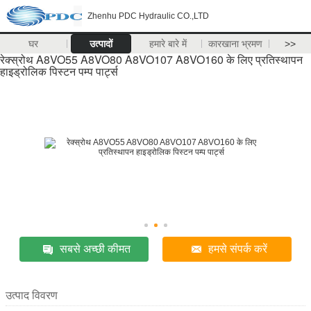
Zhenhu PDC Hydraulic CO.,LTD
घर
उत्पादों
हमारे बारे में
कारखाना भ्रमण
>>
रेक्स्रोथ A8VO55 A8VO80 A8VO107 A8VO160 के लिए प्रतिस्थापन
हाइड्रोलिक पिस्टन पम्प पार्ट्स
सबसे अच्छी कीमत
हमसे संपर्क करें
उत्पाद विवरण