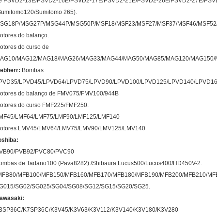
e PSVD2-13E/PSVD2-16E/PSVD2-17E/PSVD2-21E/PSVD2-26E/PSVD2-27E/PSVD
Sumitomo120/Sumitomo 265).
SG18P/MSG27P/MSG44P/MSG50P/MSF18/MSF23/MSF27/MSF37/MSF46/MSF52/
otores do balanço.
otores do curso de
AG10/MAG12/MAG18/MAG26/MAG33/MAG44/MAG50/MAG85/MAG120/MAG150/
iebherr:
Bombas
PVD35/LPVD45/LPVD64/LPVD75/LPVD90/LPVD100/LPVD125/LPVD140/LPVD165
otores do balanço de FMV075/FMV100/944B
otores do curso FMF225/FMF250.
MF45/LMF64/LMF75/LMF90/LMF125/LMF140
otores LMV45/LMV64/LMV75/LMV90/LMV125/LMV140
oshiba:
VB90/PVB92/PVC80/PVC90
ombas de Tadano100 (Pava8282) /Shibaura Lucus500/Lucus400/HD450V-2.
MFB80/MFB100/MFB150/MFB160/MFB170/MFB180/MFB190/MFB200/MFB210/MFB25
G015/SG02/SG025/SG04/SG08/SG12/SG15/SG20/SG25.
awasaki:
3SP36C/K7SP36C/K3V45/K3V63/K3V112/K3V140/K3V180/K3V280