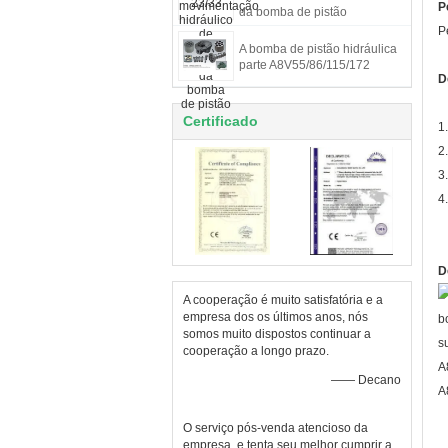
P
da bomba de pistão
P
A bomba de pistão hidráulica
parte A8V55/86/115/172
D
Certificado
1
2
3
4
D
A cooperação é muito satisfatória e a
empresa dos os últimos anos, nós
somos muito dispostos continuar a
cooperação a longo prazo.
—— Decano
O serviço pós-venda atencioso da
empresa, e tenta seu melhor cumprir a