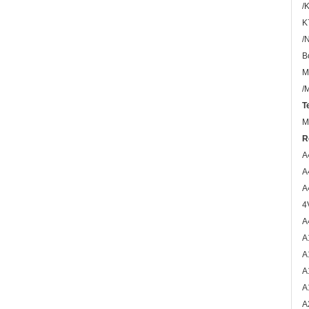
/
K
/
B
M
/
T
M
R
A
A
A
4
A
A
A
A
A
A