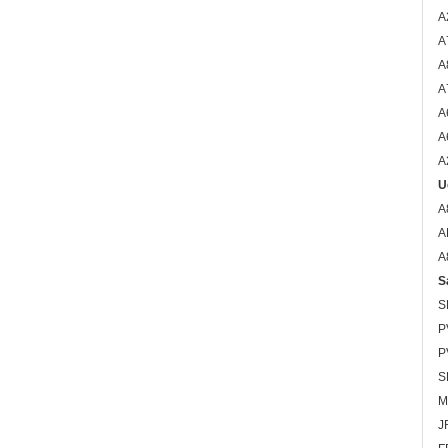
A
A
A
A
A
A
A
U
A
A
A
S
S
P
P
S
M
J