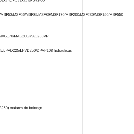
2-57E/PSV2-55T/PSV2-63T
MSF53/MSF56/MSF85/MSF89/MSF170/MSF200/MSF230/MSF150/MSF550
MAG170/MAG200/MAG230VP
/LPVD225/LPVD250/DPVP108 hidráulicas
0) motores do balanço