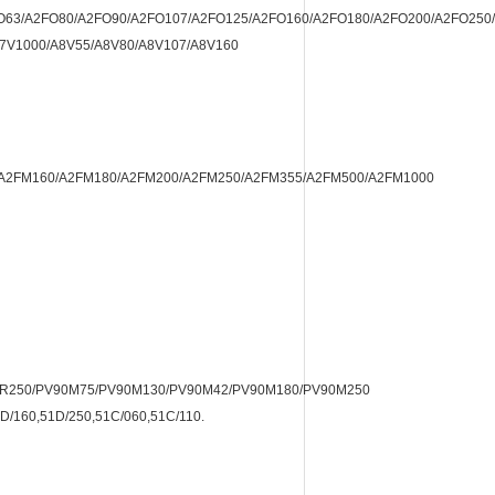
O63/A2FO80/A2FO90/A2FO107/A2FO125/A2FO160/A2FO180/A2FO200/A2FO250
A7V1000/A8V55/A8V80/A8V107/A8V160
A2FM160/A2FM180/A2FM200/A2FM250/A2FM355/A2FM500/A2FM1000
0R250/PV90M75/PV90M130/PV90M42/PV90M180/PV90M250
D/160,51D/250,51C/060,51C/110.