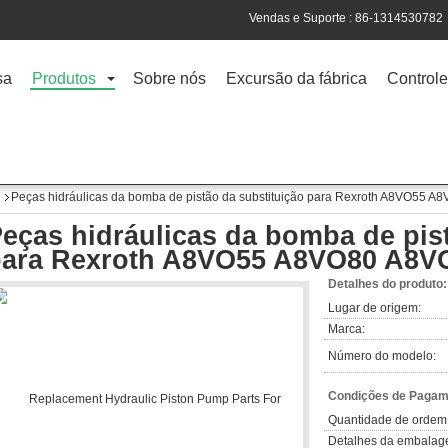
Vendas e Suporte :
86-1314530782
sa
Produtos
Sobre nós
Excursão da fábrica
Controle
Peças hidráulicas da bomba de pistão da substituição para Rexroth A8VO55
eças hidráulicas da bomba de pis
para Rexroth A8VO55 A8VO80 A8V
Detalhes do produto:
Lugar de origem:
Marca:
Número do modelo:
Condições de Pagame
Quantidade de ordem
Detalhes da embalag