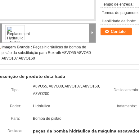
Tempo de entrega:
Termos de pagamento
Habilidade da fonte:
Contato
Imagem Grande :
Peças hidráulicas da bomba de
pistão da substituição para Rexroth A8VO55 A8VO80
A8VO107 A8VO160
escrição de produto detalhada
A8VO55, A8VO80, A8VO107, A8VO160,
Tipo:
Deslocamento:
A8VO200
Poder:
Hidráulica
tratamento::
Para:
Bomba de pistão
peças da bomba hidráulica da máquina escavado
Destacar: