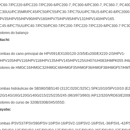
PC60-7/PC220-6/PC220-7/PC200-6/PC200-7, PC300-6/PC300-7, PC360-7, PC400
C30UU/PC35MR/PC45/PC50/PC55/PC30-7/PC75UU/PC78US-6/PC40-8/PC2000-8 
PV35/HPV55/HPV90/HPV160/HPV75/HPV95/HPV132/HPV140/HPV165.
C45-8/PC75UU/PC40-7/PC50/PC60-7/PC200-7/PC220-7/PC220-8/PC300-7 PC30
otores do balanço
itachi:
ombas do cano principal de HPV091/EX100/120-2/3/5/Ex200/EX220-2/3/HPV1-
/HPV105/HPV116/HPV118/HPV135/HPV145/HPV125/UH07/UH083/HMPK055 /Hit
otores de HMGC16/HMGC32/HMGC48/HMGF35/HMGF36/HMGF38/HMGF57/HMT36F
ombas hidráulicas de SBS80/SBS140 (312C/320C/325C) SPK10/10/SPV10/10 (E
12G/14G/16G/120G/140G/215/225/235/245 (963/973/993) /AP12/320/VRD63/E200
otores do curso de 320B/330B/345/355D.
ayaba:
ombas /PSVS37/PSVS90/PSV-10/PSV-16/PSV2-10/PSV2-16/PSVL-36/PSVL-42/PSVL