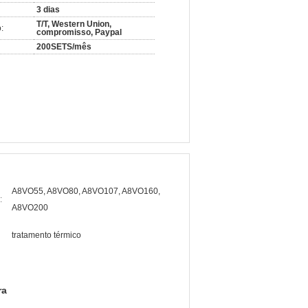
3 dias
T/T, Western Union,
:
compromisso, Paypal
200SETS/mês
A8VO55, A8VO80, A8VO107, A8VO160,
:
A8VO200
tratamento térmico
ra