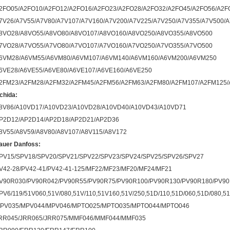
2FO05/A2FO10/A2FO12/A2FO16/A2FO23/A2FO28/A2FO32/A2FO45/A2FO56/A2F
7V26/A7V55/A7V80/A7V107/A7V160/A7V200/A7V225/A7V250/A7V355/A7V500/
8VO28/A8VO55/A8VO80/A8VO107/A8VO160/A8VO250/A8VO355/A8VO500
7VO28/A7VO55/A7VO80/A7VO107/A7VO160/A7VO250/A7VO355/A7VO500
6VM28/A6VM55/A6VM80/A6VM107/A6VM140/A6VM160/A6VM200/A6VM250
6VE28/A6VE55/A6VE80/A6VE107/A6VE160/A6VE250
2FM23/A2FM28/A2FM32/A2FM45/A2FM56/A2FM63/A2FM80/A2FM107/A2FM125/
chida:
8V86/A10VD17/A10VD23/A10VD28/A10VD40/A10VD43/A10VD71
P2D12/AP2D14/AP2D18/AP2D21/AP2D36
8V55/A8V59/A8V80/A8V107/A8V115/A8V172
auer Danfoss:
PV15/SPV18/SPV20/SPV21/SPV22/SPV23/SPV24/SPV25/SPV26/SPV27
V42-28/PV42-41/PV42-41-125/MF22/MF23/MF20/MF24/MF21
V90R030/PV90R042/PV90R55/PV90R75/PV90R100/PV90R130/PV90R180/PV9
PV6/119/51V060,51V/080,51V/110,51V160,51V/250,51D/110,51D/060,51D/080,51
PV035/MPV044/MPV046/MPTO025/MPTO035/MPTO044/MPTO046
RR045/JRR065/JRR075/MMF046/MMF044/MMF035