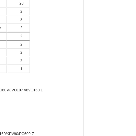
28
2
8
O
2
2
2
2
2
1
F160/KPV90/PC600-7