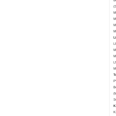
d
(
M
M
M
M
L
L
M
M
L
M
T
P
B
(
S
K
K