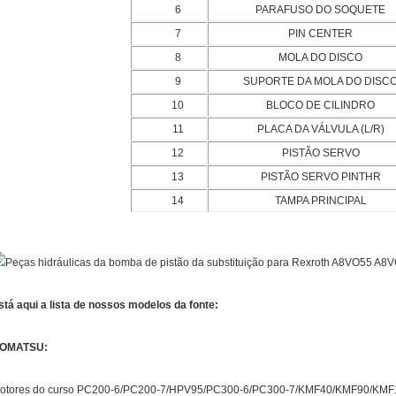
6
PARAFUSO DO SOQUETE
7
PIN CENTER
8
MOLA DO DISCO
9
SUPORTE DA MOLA DO DISC
10
BLOCO DE CILINDRO
11
PLACA DA VÁLVULA (L/R)
12
PISTÃO SERVO
13
PISTÃO SERVO PINTHR
14
TAMPA PRINCIPAL
stá aqui a lista de nossos modelos da fonte:
OMATSU:
otores do curso PC200-6/PC200-7/HPV95/PC300-6/PC300-7/KMF40/KMF90/KM