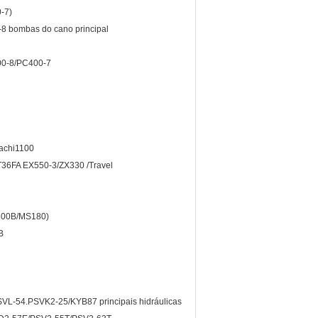
-7)
bombas do cano principal
0-8/PC400-7
achi1100
A EX550-3/ZX330 /Travel
200B/MS180)
B
-54.PSVK2-25/KYB87 principais hidráulicas