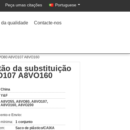
Peça umas citações
Portuguese
 da qualidade
Contacte-nos
 A8VO80 A8VO107 A8VO160
tão da substituição
O107 A8VO160
China
Y&F
A8VO55, A8VO80, A8VO107,
A8VO160, A8VO200
nto e Envio:
 mínima:
1 conjunto
em:
Saco de plástico/CAIXA