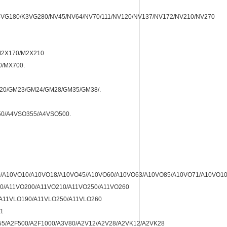
3VG180/K3VG280/NV45/NV64/NV70/111/NV120/NV137/NV172/NV210/NV270
M2X170/M2X210
0/MX700.
M20/GM23/GM24/GM28/GM35/GM38/.
0/A4VSO355/A4VSO500.
/A10VO10/A10VO18/A10VO45/A10VO60/A10VO63/A10VO85/A10VO71/A10VO1
0/A11VO200/A11VO210/A11VO250/A11VO260
A11VLO190/A11VLO250/A11VLO260
1
55/A2F500/A2F1000/A3V80/A2V12/A2V28/A2VK12/A2VK28