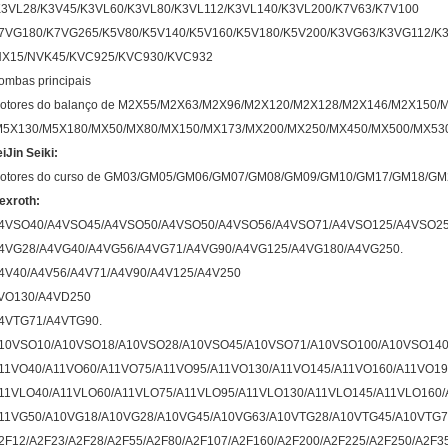
K3VL28/K3V45/K3VL60/K3VL80/K3VL112/K3VL140/K3VL200/K7V63/K7V100
7VG180/K7VG265/K5V80/K5V140/K5V160/K5V180/K5V200/K3VG63/K3VG112/K
NX15/NVK45/KVC925/KVC930/KVC932
ombas principais
otores do balanço de M2X55/M2X63/M2X96/M2X120/M2X128/M2X146/M2X150/
M5X130/M5X180/MX50/MX80/MX150/MX173/MX200/MX250/MX450/MX500/MX53
eiJin Seiki:
otores do curso de GM03/GM05/GM06/GM07/GM08/GM09/GM10/GM17/GM18/G
exroth:
4VSO40/A4VSO45/A4VSO50/A4VSO50/A4VSO56/A4VSO71/A4VSO125/A4VSO25
4VG28/A4VG40/A4VG56/A4VG71/A4VG90/A4VG125/A4VG180/A4VG250.
4V40/A4V56/A4V71/A4V90/A4V125/A4V250
VO130/A4VD250
4VTG71/A4VTG90.
10VSO10/A10VSO18/A10VSO28/A10VSO45/A10VSO71/A10VSO100/A10VSO140
11VO40/A11VO60/A11VO75/A11VO95/A11VO130/A11VO145/A11VO160/A11VO19
11VLO40/A11VLO60/A11VLO75/A11VLO95/A11VLO130/A11VLO145/A11VLO160/
11VG50/A10VG18/A10VG28/A10VG45/A10VG63/A10VTG28/A10VTG45/A10VTG7
2F12/A2F23/A2F28/A2F55/A2F80/A2F107/A2F160/A2F200/A2F225/A2F250/A2F3