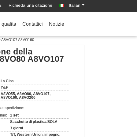
Richieda una citazione
Italian
2
 qualità
Contattici
Notizie
VO80 A8VO107 A8VO160
one della
 A8VO80 A8VO107
La Cina
Y&F
A8VO55, A8VO80, A8VO107,
A8VO160, A8VO200
 e spedizione:
nimo:
1 set
Sacchetto di plastica/SOLA
3 giorni
T/T, Western Union, impegno,
: