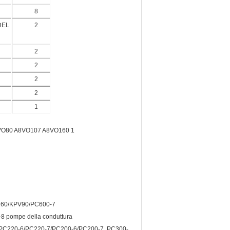
8
DEL
2
2
2
2
2
1
160/KPV90/PC600-7
pompe della conduttura
C220-6/PC220-7/PC200-6/PC200-7, PC300-