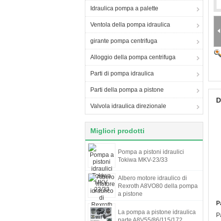
Idraulica pompa a palette
Ventola della pompa idraulica
girante pompa centrifuga
Alloggio della pompa centrifuga
Parti di pompa idraulica
Parti della pompa a pistone
D
Valvola idraulica direzionale
Migliori prodotti
Pompa a pistoni idraulici
Tokiwa MKV-23/33
Albero motore idraulico di
Rexroth A8VO80 della pompa
a pistone
P
La pompa a pistone idraulica
P
parte A8V55/86/115/172