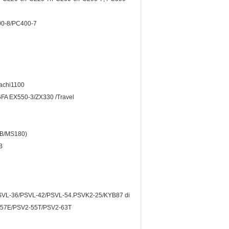
0-8/PC400-7
achi1100
 EX550-3/ZX330 /Travel
0B/MS180)
B
PSVL-36/PSVL-42/PSVL-54.PSVK2-25/KYB87 di
57E/PSV2-55T/PSV2-63T