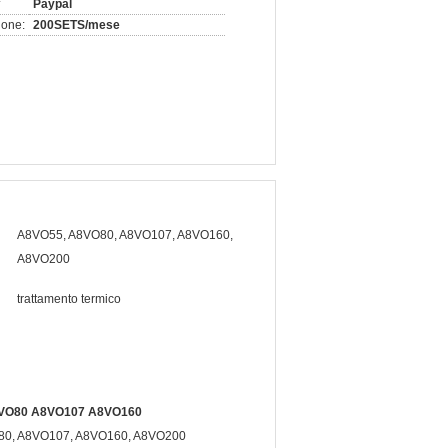
Paypal
ione:
200SETS/mese
A8VO55, A8VO80, A8VO107, A8VO160,
A8VO200
trattamento termico
5 A8VO80 A8VO107 A8VO160
A8VO80, A8VO107, A8VO160, A8VO200