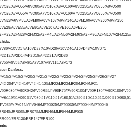
8VO28/A8VO55/A8VO80/A8VO107/A8VO160/A8VO250/A8VO355/A8VO500
7VO28/A7VO55/A7VO80/A7VO107/A7VO160/A7VO250/A7VO355/A7VO500
6VM28/A6VM55/A6VM80/A6VM107/A6VM140/A6VM160/A6VM200/A6VM250
6VE28/A6VE55/A6VE80/A6VE107/A6VE160/A6VE250
2FM23/A2FM28/A2FM32/A2FM45/A2FM56/A2FM63/A2FM80/A2FM107/A2FM125/
chida:
8V86/A10VD17/A10VD23/A10VD28/A10VD40/A10VD43/A10VD71
P2D12/AP2D14/AP2D18/AP2D21/AP2D36
8V55/A8V59/A8V80/A8V107/A8V115/A8V172
auer Danfoss:
PV15/SPV18/SPV20/SPV21/SPV22/SPV23/SPV24/SPV25/SPV26/SPV27
V42-28/PV42-41/PV42-41-125/MF22/MF23/MF20/MF24/MF21
V90R030/PV90R042/PV90R55/PV90R75/PV90R100/PV90R130/PV90R180/PV9
PV6/119/51V060,51V/080,51V/110,51V160,51V/250,51D/110,51D/060,51D/080,51
PV035/MPV044/MPV046/MPTO025/MPTO035/MPTO044/MPTO046
RR045/JRR065/JRR075/MMF046/MMF044/MMF035
RR090/ERR130/ERR147/ERR100
inde: