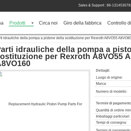
Sales & Support :
86-131453078
sa
Prodotti
Circa noi
Giro della fabbrica
Controllo di
rti idrauliche della pompa a pistone della sostituzione per Rexroth A8VO55 A8
arti idrauliche della pompa a pist
ostituzione per Rexroth A8VO55
A8VO160
Dettagli:
Luogo di origine:
Marca:
Numero di modello:
Termini di pagamento
Quantità di ordine mi
Imballaggi particolari:
Tempi di consegna:
Termini di pagamento