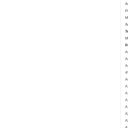
/
P
M
/
T
M
R
A
A
A
4
A
A
A
A
A
A
A
A