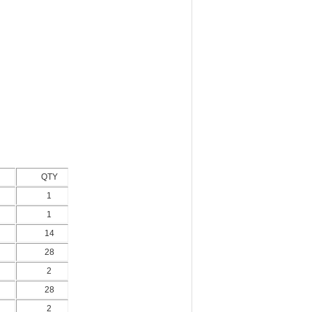
QTY
1
1
14
28
2
28
2