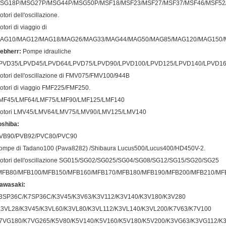
SG18P/MSG27P/MSG44P/MSG50P/MSF18/MSF23/MSF27/MSF37/MSF46/MSF52/
otori dell'oscillazione.
otori di viaggio di
AG10/MAG12/MAG18/MAG26/MAG33/MAG44/MAG50/MAG85/MAG120/MAG150/
iebherr:
Pompe idrauliche
PVD35/LPVD45/LPVD64/LPVD75/LPVD90/LPVD100/LPVD125/LPVD140/LPVD1
otori dell'oscillazione di FMV075/FMV100/944B
otori di viaggio FMF225/FMF250.
MF45/LMF64/LMF75/LMF90/LMF125/LMF140
otori LMV45/LMV64/LMV75/LMV90/LMV125/LMV140
oshiba:
VB90/PVB92/PVC80/PVC90
ompe di Tadano100 (Pava8282) /Shibaura Lucus500/Lucus400/HD450V-2.
otori dell'oscillazione SG015/SG02/SG025/SG04/SG08/SG12/SG15/SG20/SG25
MFB80/MFB100/MFB150/MFB160/MFB170/MFB180/MFB190/MFB200/MFB210/MFB
awasaki:
3SP36C/K7SP36C/K3V45/K3V63/K3V112/K3V140/K3V180/K3V280
K3VL28/K3V45/K3VL60/K3VL80/K3VL112/K3VL140/K3VL200/K7V63/K7V100
7VG180/K7VG265/K5V80/K5V140/K5V160/K5V180/K5V200/K3VG63/K3VG112/K