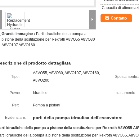
Capacità di alimentaz
Contatto
Grande immagine :
Parti idrauliche della pompa a
pistone della sostituzione per Rexroth A8VO55 A8VO80
A8VO107 A8VO160
escrizione di prodotto dettagliata
A8VO55, A8VO80, A8VO107, A8VO160,
Tipo:
Spostamento::
A8VO200
Power:
Idraulico
trattamento::
Per:
Pompa a pistoni
parti della pompa idraulica dell'escavatore
Evidenziare:
arti idrauliche della pompa a pistone della sostituzione per Rexroth A8VO5
arti idrauliche della pompa a pistone della sostituzione per Rexroth A8VO55, 