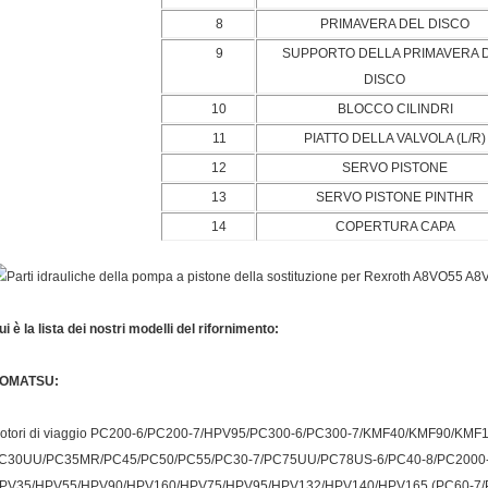
8
PRIMAVERA DEL DISCO
9
SUPPORTO DELLA PRIMAVERA 
DISCO
10
BLOCCO CILINDRI
11
PIATTO DELLA VALVOLA (L/R)
12
SERVO PISTONE
13
SERVO PISTONE PINTHR
14
COPERTURA CAPA
ui è la lista dei nostri modelli del rifornimento:
OMATSU:
otori di viaggio PC200-6/PC200-7/HPV95/PC300-6/PC300-7/KMF40/KMF90/KMF
C30UU/PC35MR/PC45/PC50/PC55/PC30-7/PC75UU/PC78US-6/PC40-8/PC2000-8 
PV35/HPV55/HPV90/HPV160/HPV75/HPV95/HPV132/HPV140/HPV165 (PC60-7/P