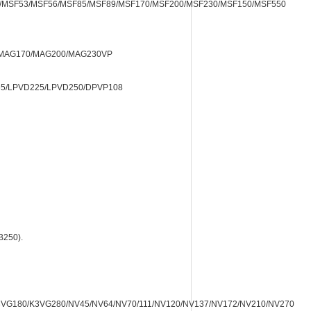
MSF53/MSF56/MSF85/MSF89/MSF170/MSF200/MSF230/MSF150/MSF550
MAG170/MAG200/MAG230VP
65/LPVD225/LPVD250/DPVP108
250).
3VG180/K3VG280/NV45/NV64/NV70/111/NV120/NV137/NV172/NV210/NV270