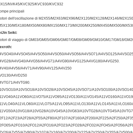
NX15/NVK45/KVC925/KVC930/KVC932
ompe principali
otori dell'oscillazione di M2X55/M2X63/M2X96/M2X120/M2X128/M2X146/M2X1
M5X130/M5X180/MX50/MX80/MX150/MX173/MX200/MX250/MX450/MX500/MX53
eiJin Seiki:
otori di viaggio di GM03/GM05/GM06/GM07/GM08/GM09/GM10/GM17/GM18/GM
exroth:
4VSO40/A4VSO45/A4VSO50/A4VSO50/A4VSO56/A4VSO71/A4VSO125/A4VSO25
4VG28/A4VG40/A4VG56/A4VG71/A4VG90/A4VG125/A4VG180/A4VG250.
4V40/A4V56/A4V71/A4V90/A4V125/A4V250
VO130/A4VD250
4VTG71/A4VTG90.
10VSO10/A10VSO18/A10VSO28/A10VSO45/A10VSO71/A10VSO100/A10VSO140
11VO40/A11VO60/A11VO75/A11VO95/A11VO130/A11VO145/A11VO160/A11VO19
11VLO40/A11VLO60/A11VLO75/A11VLO95/A11VLO130/A11VLO145/A11VLO160/
11VG50/A10VG18/A10VG28/A10VG45/A10VG63/A10VTG28/A10VTG45/A10VTG7
2F12/A2F23/A2F28/A2F55/A2F80/A2F107/A2F160/A2F200/A2F225/A2F250/A2F3
2FO05/A2FO10/A2FO12/A2FO16/A2FO23/A2FO28/A2FO32/A2FO45/A2FO56/A2F
7V26/A7V55/A7V80/A7V107/A7V160/A7V200/A7V225/A7V250/A7V355/A7V500/