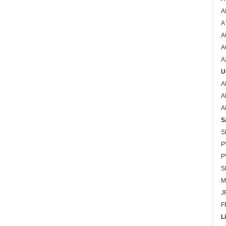
A
A
A
A
A
U
A
A
A
S
S
P
P
S
M
J
F
L