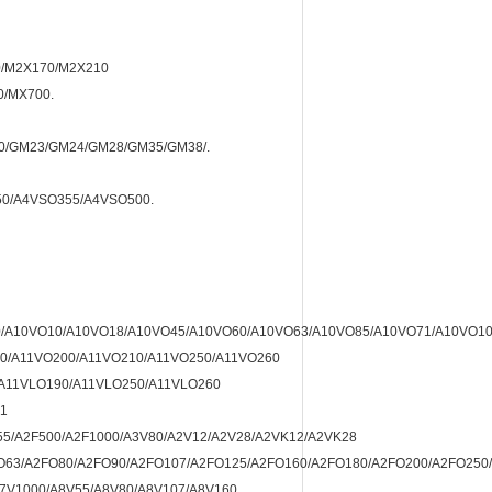
50/M2X170/M2X210
0/MX700.
20/GM23/GM24/GM28/GM35/GM38/.
0/A4VSO355/A4VSO500.
/A10VO10/A10VO18/A10VO45/A10VO60/A10VO63/A10VO85/A10VO71/A10VO1
0/A11VO200/A11VO210/A11VO250/A11VO260
A11VLO190/A11VLO250/A11VLO260
1
55/A2F500/A2F1000/A3V80/A2V12/A2V28/A2VK12/A2VK28
O63/A2FO80/A2FO90/A2FO107/A2FO125/A2FO160/A2FO180/A2FO200/A2FO250
A7V1000/A8V55/A8V80/A8V107/A8V160