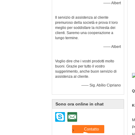
—— Albert
Il servizio di assistenza al cliente
premuroso della società e prova il loro
meglio per soddisfare la richiesta dei
clienti. Saremo una cooperazione a
lungo termine.
—— Albert
Voglio dire che i vostri prodotti molto
buoni. Grazie per tutto il vostro
suggerimento, anche buon servizio di
assistenza al cliente.
—— Sig. Abílio Cipriano
Q
Sono ora online in chat
K
M
P
H