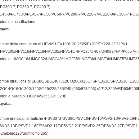
/PC300-7, PC360-7, PC400-7).
C45-8/PC75UU/PC40-7/PC50/PC60-7/PC200-7/PC220-7/PC220-8/PC300-7 PC30
otori dell'oscillazione
itachi:
ompe della conduttura di HPV091/EX100/120-2/3/5/Ex200/EX220-2/3/HPV1-
/HPV105/HPV116/HPV118/HPV135/HPV145/HPV125/UH07/UH083/HMPK055 /Hit
otori di HMGC16/HMGC32/HMGC48/HMGF35/HMGF36/HMGF38/HMGF57/HMT36FA
ompe idrauliche di SBS80/SBS140 (312C/320C/325C) SPK10/10/SPV10/10 (E20
12G/14G/16G/120G/140G/215/225/235/245 (963/973/993) /AP12/320/VRD63/E200
otori di viaggio 330B/345/355D/di 320B.
ayaba:
ompe principali idrauliche /PSVS37/PSVS90/PSV-10/PSV-16/PSV2-10/PSV2-16/
SVD2-13E/PSVD2-16E/PSVD2-17E/PSVD2-21E/PSVD2-26E/PSVD2-27E/PSVD2-
Sumitomo120/Sumitomo 265).