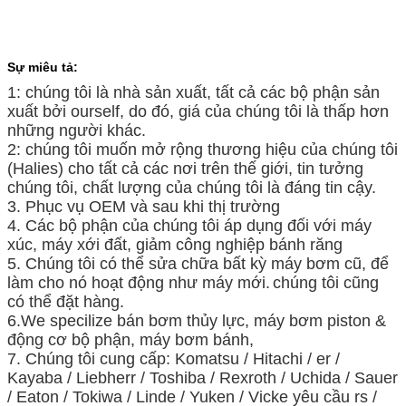
Sự miêu tả:
1: chúng tôi là nhà sản xuất, tất cả các bộ phận sản
xuất bởi ourself, do đó, giá của chúng tôi là thấp hơn
những người khác.
2: chúng tôi muốn mở rộng thương hiệu của chúng tôi
(Halies) cho tất cả các nơi trên thế giới, tin tưởng
chúng tôi, chất lượng của chúng tôi là đáng tin cậy.
3. Phục vụ OEM và sau khi thị trường
4. Các bộ phận của chúng tôi áp dụng đối với máy
xúc, máy xới đất, giảm công nghiệp bánh răng
5. Chúng tôi có thể sửa chữa bất kỳ máy bơm cũ, để
làm cho nó hoạt động như máy mới.
chúng tôi cũng
có thể đặt hàng.
6.We specilize bán bơm thủy lực, máy bơm piston &
động cơ bộ phận, máy bơm bánh,
7. Chúng tôi cung cấp: Komatsu / Hitachi / er /
Kayaba / Liebherr / Toshiba / Rexroth / Uchida / Sauer
/ Eaton / Tokiwa / Linde / Yuken / Vicke
yêu cầu
rs /