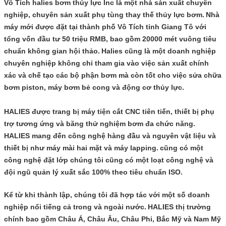
Vô Tích halies bơm thủy lực Inc là một nhà sản xuất chuyên
nghiệp, chuyên sản xuất phụ tùng thay thế thủy lực bơm.
Nhà
máy mới được đặt tại thành phố Vô Tích tỉnh Giang Tô với
tổng vốn đầu tư 50 triệu RMB, bao gồm 20000 mét vuông tiêu
chuẩn không gian hội thảo.
Halies cũng là một doanh nghiệp
chuyên nghiệp không chỉ tham gia vào việc sản xuất chính
xác và chế tạo các bộ phận bơm mà còn tốt cho việc sửa chữa
bơm piston, máy bơm bẻ cong và động cơ thủy lực.
HALIES được trang bị máy tiện cắt CNC tiên tiến, thiết bị phụ
trợ tương ứng và băng thử nghiệm bơm đa chức năng.
HALIES mang đến công nghệ hàng đầu và nguyên vật liệu và
thiết bị như máy mài hai mặt và máy lapping.
cũng có một
công nghệ đặt lớp chúng tôi cũng có một loạt công nghệ và
đội ngũ quản lý xuất sắc 100% theo tiêu chuẩn ISO.
Kể từ khi thành lập, chúng tôi đã hợp tác với một số doanh
nghiệp nổi tiếng cả trong và ngoài nước.
HALIES thị trường
chính bao gồm Châu Á, Châu Âu, Châu Phi, Bắc Mỹ và Nam Mỹ