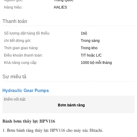
Nguồn gốc:
Trung Quốc
Hàng hiệu:
HALIES
Thanh toán
Số lượng đặt hàng tối thiểu:
1bộ
chi tiết đóng gói:
Trong sáng
Thời gian giao hàng:
Trong kho
Điều khoản thanh toán:
T/T hoặc L/C
Khả năng cung cấp:
1000 bộ mỗi tháng
Sự miêu tả
Hydraulic Gear Pumps
Điểm nổi bật:
Bơm bánh răng
Bánh bơm thủy lực HPV116
1. Bơm bánh răng thủy lực HPV116 cho máy xúc Hitachi.