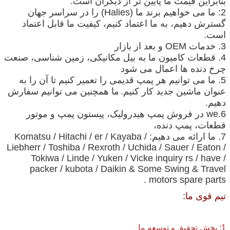
بنابراین قیمت ما پایین تر از دیگران است.
2: ما می خواهیم برند ما (Halies) را در سراسر جهان
گسترش دهیم، به ما اعتماد کنیم، کیفیت ما قابل اعتماد
است.
3. خدمات OEM و بعد از بازار
4. قطعات کامیون ما به بیل مکانیکی، زمین شناسی، صنعت
چرخ دنده ها اعمال می شود
5. ما می توانیم هر پمپ قدیمی را تعمیر کنیم تا آن را به
عنوان ماشین جدید کار کنیم.
ما همچنین می توانیم سفارش
دهیم.
6.we در فروش پمپ هیدرولیک، پیستون پمپ و موتور
قطعات، پمپ دنده،
7. ما ارائه می دهیم: Komatsu / Hitachi / er / Kayaba /
Liebherr / Toshiba / Rexroth / Uchida / Sauer / Eaton /
Tokiwa / Linde / Yuken / Vicke inquiry
rs /
have /
packer / kubota
/ Daikin &
Some
Swing & Travel
motors spare parts .
تیم قوی ما:
1: بخش تحقیق و توسعه ما