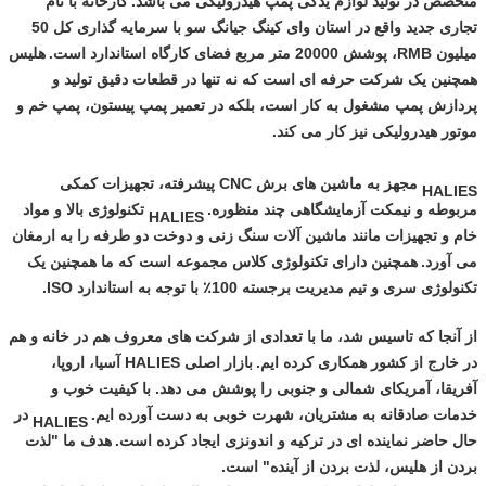
متخصص در تولید لوازم یدکی پمپ هیدرولیکی می باشد.
کارخانه با نام
تجاری جدید واقع در استان وای کینگ جیانگ سو با سرمایه گذاری کل 50
میلیون RMB، پوشش 20000 متر مربع فضای کارگاه استاندارد است.
هلیس
همچنین یک شرکت حرفه ای است که نه تنها در قطعات دقیق تولید و
پردازش پمپ مشغول به کار است، بلکه در تعمیر پمپ پیستون، پمپ خم و
موتور هیدرولیکی نیز کار می کند.
HALIES مجهز به ماشین های برش CNC پیشرفته، تجهیزات کمکی
مربوطه و نیمکت آزمایشگاهی چند منظوره.
HALIES تکنولوژی بالا و مواد
خام و تجهیزات مانند ماشین آلات سنگ زنی و دوخت دو طرفه را به ارمغان
می آورد.
همچنین دارای تکنولوژی کلاس مجموعه است که ما همچنین یک
تکنولوژی سری و تیم مدیریت برجسته 100٪ با توجه به استاندارد ISO.
از آنجا که تاسیس شد، ما با تعدادی از شرکت های معروف هم در خانه و هم
در خارج از کشور همکاری کرده ایم.
بازار اصلی HALIES آسیا، اروپا،
آفریقا، آمریکای شمالی و جنوبی را پوشش می دهد. با کیفیت خوب و
خدمات صادقانه به مشتریان، شهرت خوبی به دست آورده ایم.
HALIES در
حال حاضر نماینده ای در ترکیه و اندونزی ایجاد کرده است.
هدف ما "لذت
بردن از هلیس، لذت بردن از آینده" است.