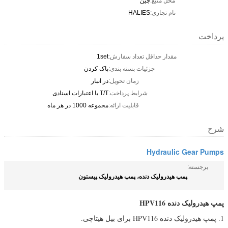
محل منبع:
چین
نام تجاری:
HALIES
پرداخت
مقدار حداقل تعداد سفارش:
1set
جزئیات بسته بندی:
پاک کردن
زمان تحویل:
در انبار
شرایط پرداخت:
T/T یا اعتبارات اسنادی
قابلیت ارائه:
مجموعه 1000 در هر ماه
شرح
Hydraulic Gear Pumps
برجسته:
پمپ هیدرولیک دنده، پمپ هیدرولیک پیستون
پمپ هیدرولیک دنده HPV116
1. پمپ هیدرولیک دنده HPV116 برای بیل هیتاچی.