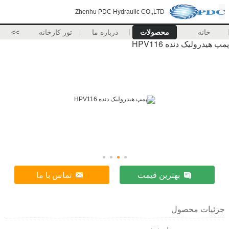
Zhenhu PDC Hydraulic CO.,LTD
خانه
محصولات
درباره ما
تور کارخانه
>>
پمپ هیدرولیک دنده HPV116
بهترین قیمت
تماس با ما
جزئیات محصول