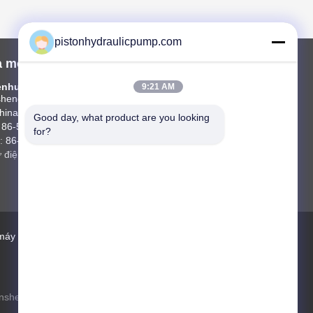
pistonhydraulicpump.com
ả một chuyến thăm
nhu PDC Hydraulic CO.,LTD
9:21 AM
sheng Industrial Zone,luoshe town,wuxi city
china
Good day, what product are you looking 
86-510-9287467
for?
:
86-510-9287468
 điện tử:
test@maoyt.com
máy
Địa chỉ liên hệ
Sơ đồ trang web
insheng Industrial Zone,luoshe town,wuxi
city of china