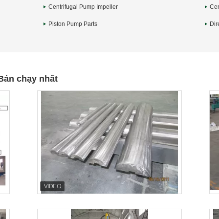
Centrifugal Pump Impeller
Cen
Piston Pump Parts
Dir
Bán chạy nhất
Industrial Street Light pole machine /
Single Ra
making equipment for Lamp post
Pole Tool
Liên hệ với bây giờ