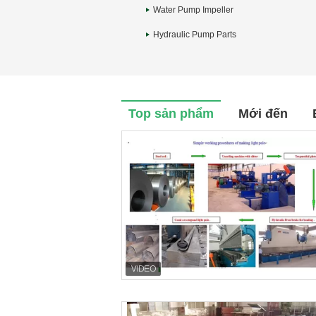
Water Pump Impeller
Hydraulic Pump Parts
Top sản phẩm
Mới đến
hệ với bây giờ
Liên hệ với bây giờ