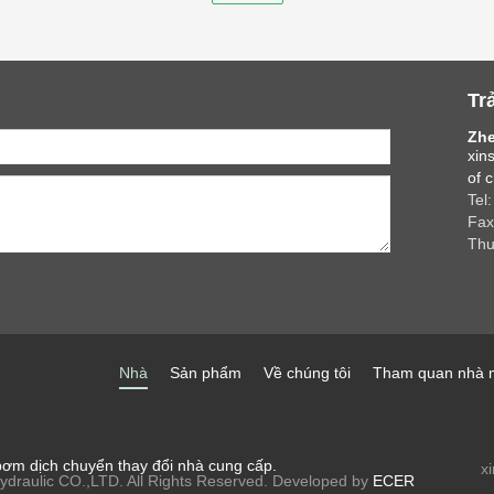
Tr
Zhe
xin
of 
Tel:
Fax
Thư
Nhà
Sản phẩm
Về chúng tôi
Tham quan nhà 
ơm dịch chuyển thay đổi nhà cung cấp.
x
draulic CO.,LTD. All Rights Reserved. Developed by
ECER