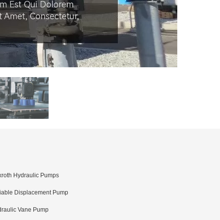
roth Hydraulic Pumps
iable Displacement Pump
raulic Vane Pump