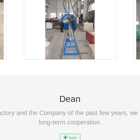
Professional 6X1600 light pole plate
Automatic
slitting machine / cutting machine
pole wel
Liên hệ với bây giờ
Dean
actory and the Company of the past few years, we a
long-term cooperation.
hơn