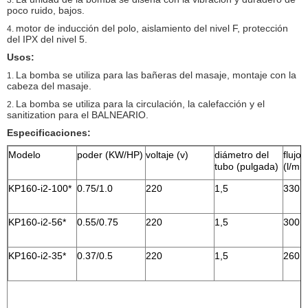
3.
poco ruido, bajos.
motor de inducción del polo, aislamiento del nivel F, protección
4.
del IPX del nivel 5.
Usos:
La bomba se utiliza para las bañeras del masaje, montaje con la
1.
cabeza del masaje.
La bomba se utiliza para la circulación, la calefacción y el
2.
sanitization para el BALNEARIO.
Especificaciones:
Modelo
poder (KW/HP)
voltaje (v)
diámetro del
flujo
tubo (pulgada)
(l/min
KP160-i2-100*
0.75/1.0
220
1,5
330
KP160-i2-56*
0.55/0.75
220
1,5
300
KP160-i2-35*
0.37/0.5
220
1,5
260