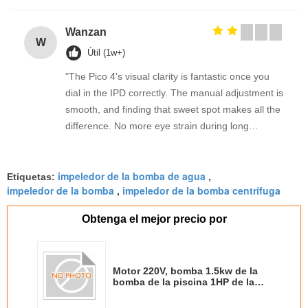
Wanzan
W
Útil (1w+)
"The Pico 4's visual clarity is fantastic once you
dial in the IPD correctly. The manual adjustment is
smooth, and finding that sweet spot makes all the
difference. No more eye strain during long
sessions. Highly recommend taking the time to set
it up properly!""The Pico 4's visual clarity is
impeledor de la bomba de agua
fantastic once you dial in the IPD correctly. The
Etiquetas:
,
impeledor de la bomba
impeledor de la bomba centrífuga
,
manual adjustment is smooth, and finding that
sweet spot makes all the difference. No more eye
Obtenga el mejor precio por
strain during long sessions. Highly recommend
taking the time to set it up properly!""The Pico 4's
visual clarity is fantastic once you dial in the IPD
Motor 220V, bomba 1.5kw de la
correctly. The manual adjustment is smooth, and
bomba de la piscina 1HP de la
finding that sweet spot makes all the difference.
agua en circulación para el
balneario
No more eye strain during long sessions. Highly