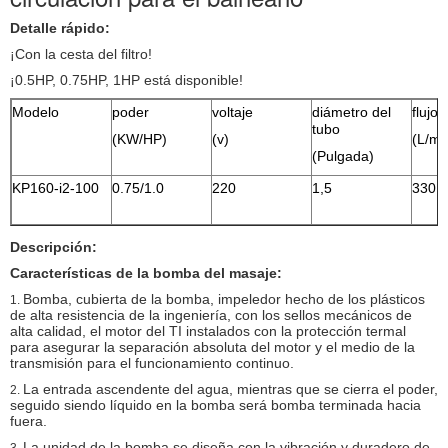
Detalle rápido:
¡Con la cesta del filtro!
¡0.5HP, 0.75HP, 1HP está disponible!
Modelo
poder
voltaje
diámetro del
flujo
tubo
(KW/HP)
(v)
(L/mi
(Pulgada)
KP160-i2-100
0.75/1.0
220
1,5
330
Descripción:
Características de la bomba del masaje:
Bomba, cubierta de la bomba, impeledor hecho de los plásticos
1.
de alta resistencia de la ingeniería, con los sellos mecánicos de
alta calidad, el motor del TI instalados con la protección termal
para asegurar la separación absoluta del motor y el medio de la
transmisión para el funcionamiento continuo.
La entrada ascendente del agua, mientras que se cierra el poder,
2.
seguido siendo líquido en la bomba será bomba terminada hacia
fuera.
La unidad de la bomba se diseña con la vibración y duradero de