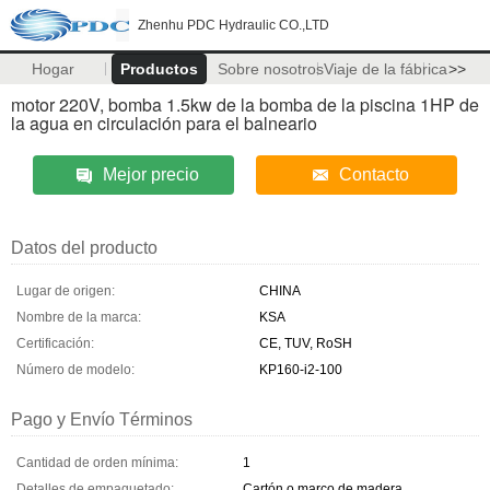
Zhenhu PDC Hydraulic CO.,LTD
Hogar
Productos
Sobre nosotros
Viaje de la fábrica
>>
motor 220V, bomba 1.5kw de la bomba de la piscina 1HP de
la agua en circulación para el balneario
Mejor precio
Contacto
Datos del producto
Lugar de origen:
CHINA
Nombre de la marca:
KSA
Certificación:
CE, TUV, RoSH
Número de modelo:
KP160-i2-100
Pago y Envío Términos
Cantidad de orden mínima:
1
Detalles de empaquetado:
Cartón o marco de madera