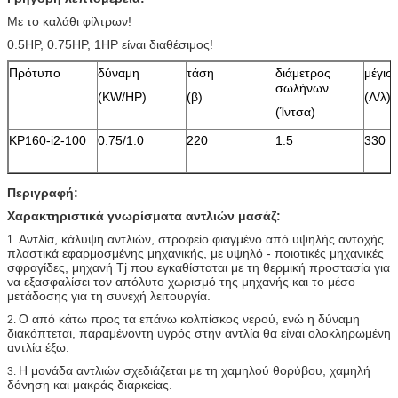
Με το καλάθι φίλτρων!
0.5HP, 0.75HP, 1HP είναι διαθέσιμος!
Πρότυπο
δύναμη
τάση
διάμετρος
μέγισ
σωλήνων
(KW/HP)
(β)
(Λ/λ)
(Ίντσα)
KP160-i2-100
0.75/1.0
220
1.5
330
Περιγραφή:
Χαρακτηριστικά γνωρίσματα αντλιών μασάζ:
Αντλία, κάλυψη αντλιών, στροφείο φιαγμένο από υψηλής αντοχής
1.
πλαστικά εφαρμοσμένης μηχανικής, με υψηλό - ποιοτικές μηχανικές
σφραγίδες, μηχανή Tj που εγκαθίσταται με τη θερμική προστασία για
να εξασφαλίσει τον απόλυτο χωρισμό της μηχανής και το μέσο
μετάδοσης για τη συνεχή λειτουργία.
Ο από κάτω προς τα επάνω κολπίσκος νερού, ενώ η δύναμη
2.
διακόπτεται, παραμένοντη υγρός στην αντλία θα είναι ολοκληρωμένη
αντλία έξω.
Η μονάδα αντλιών σχεδιάζεται με τη χαμηλού θορύβου, χαμηλή
3.
δόνηση και μακράς διαρκείας.