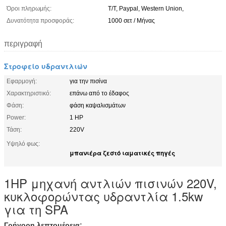
Όροι πληρωμής:
T/T, Paypal, Western Union,
Δυνατότητα προσφοράς:
1000 σετ / Μήνας
περιγραφή
Στροφείο υδραντλιών
Εφαρμογή:
για την πισίνα
Χαρακτηριστικό:
επάνω από το έδαφος
Φάση:
φάση καψαλισμάτων
Power:
1 HP
Τάση:
220V
Υψηλό φως:
μπανιέρα ζεστό ιαματικές πηγές
1HP μηχανή αντλιών πισινών 220V,
κυκλοφορώντας υδραντλία 1.5kw
για τη SPA
Γρήγορη λεπτομέρεια: