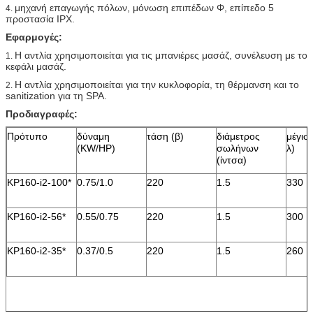
μηχανή επαγωγής πόλων, μόνωση επιπέδων Φ, επίπεδο 5
4.
προστασία IPX.
Εφαρμογές:
Η αντλία χρησιμοποιείται για τις μπανιέρες μασάζ, συνέλευση με το
1.
κεφάλι μασάζ.
Η αντλία χρησιμοποιείται για την κυκλοφορία, τη θέρμανση και το
2.
sanitization για τη SPA.
Προδιαγραφές:
Πρότυπο
δύναμη
τάση (β)
διάμετρος
μέγιστ
(KW/HP)
σωλήνων
λ)
(ίντσα)
KP160-i2-100*
0.75/1.0
220
1.5
330
KP160-i2-56*
0.55/0.75
220
1.5
300
KP160-i2-35*
0.37/0.5
220
1.5
260