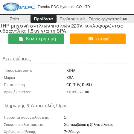
Zhenhu PDC Hydraulic CO.,LTD
Σπίτι
Προϊόντα
Περίπου εμείς
Γύρος εργοστασίων
>>
1HP μηχανή αντλιών πισινών 220V, κυκλοφορώντας
υδραντλία 1.5kw για τη SPA
Καλύτερη τιμή
επαφή
Λεπτομέρειες
Τόπος καταγωγής:
ΚΊΝΑ
Μάρκα:
KSA
Πιστοποίηση:
CE, TUV, RoSH
Αριθμό μοντέλου:
KP160-i2-100
Πληρωμής & Αποστολής Όροι
Ποσότητα παραγγελίας min:
1
Συσκευασία λεπτομέρειες:
Χαρτοκιβώτιο ή ξύλινο πλαίσιο
Χρόνος παράδοσης:
7~20days