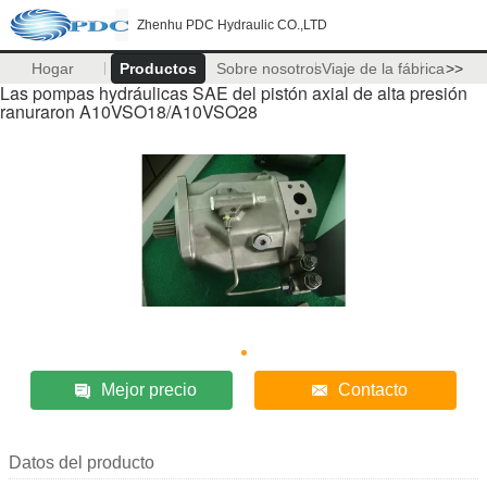
Zhenhu PDC Hydraulic CO.,LTD
Hogar
Productos
Sobre nosotros
Viaje de la fábrica
>>
Las pompas hydráulicas SAE del pistón axial de alta presión
ranuraron A10VSO18/A10VSO28
Mejor precio
Contacto
Datos del producto