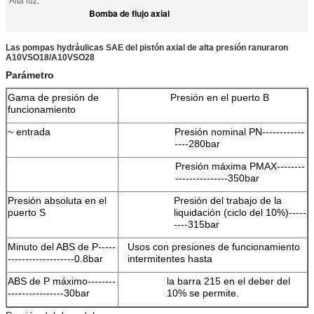
Alta luz:
Bomba de flujo axial
Las pompas hydráulicas SAE del pistón axial de alta presión ranuraron
A10VSO18/A10VSO28
Parámetro
Gama de presión de
Presión en el puerto B
funcionamiento
~ entrada
Presión nominal PN------------
----280bar
Presión máxima PMAX--------
---------------350bar
Presión absoluta en el
Presión del trabajo de la
puerto S
liquidación (ciclo del 10%)-----
----315bar
Minuto del ABS de P-----
Usos con presiones de funcionamiento
-------------------0.8bar
intermitentes hasta
ABS de P máximo--------
la barra 215 en el deber del
----------------30bar
10% se permite.