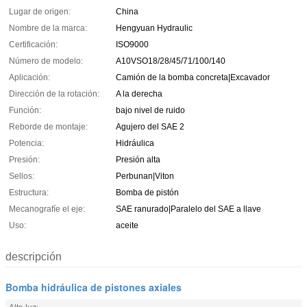
Lugar de origen:
China
Nombre de la marca:
Hengyuan Hydraulic
Certificación:
ISO9000
Número de modelo:
A10VSO18/28/45/71/100/140
Aplicación:
Camión de la bomba concreta|Excavador
Dirección de la rotación:
A la derecha
Función:
bajo nivel de ruido
Reborde de montaje:
Agujero del SAE 2
Potencia:
Hidráulica
Presión:
Presión alta
Sellos:
Perbunan|Viton
Estructura:
Bomba de pistón
Mecanografíe el eje:
SAE ranurado|Paralelo del SAE a llave
Uso:
aceite
descripción
Bomba hidráulica de pistones axiales