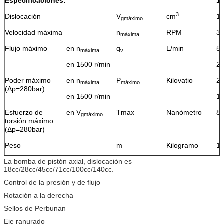
Especificaciones:
16
3
Dislocación
V
cm
1
gmáximo
Velocidad máxima
n
RPM
3
máxima
Flujo máximo
en n
q
L/min
59
máxima
v
en 1500 r/min
2
Poder máximo
en n
P
Kilovatio
27
máxima
máximo
(Δp=280bar)
en 1500 r/min
12
Esfuerzo de
en V
Tmax
Nanómetro
80
gmáximo
torsión máximo
(Δp=280bar)
Peso
m
Kilogramo
1
La bomba de pistón axial, dislocación es
18cc/28cc/45cc/71cc/100cc/140cc.
Control de la presión y de flujo
Rotación a la derecha
Sellos de Perbunan
Eje ranurado