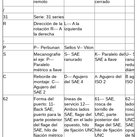
remoto
cerrado
/
31
Serie: 31 series
R
Dirección de la
L--- A la
rotación R--- A
izquierda
la derecha
-
P
P-- Perbunan
Sellos V-- Viton
S
Mecanografíe
S-- SAE
K-- Paralelo del
U-- S
el eje: P---
ranurado
SAE a llave
ranur
Paralelo
reduc
métrico a llave
diáme
C
Reborde de
D--- Agujero
Agujero del
B agu
A-
montaje: C---
del SAE 4
ISO 2
ISO 4
Agujero del
SAE 2
62
Forma del
líneas de
61--- SAE,
62---
puerto: 11-
servicio 12---
rosca de
lados
Back SAE,
Ambos lados
tornillo de
rosca
puerto para la
SAE, flage del
UNC, parte
tornil
parte posterior
SAE en el lado
posterior del
UNC, 
del flage del
opuesto, hilo
flage del SAE,
SAE e
SAE, hilo de
de fijación UNC
hilo de fijación
opuest
fijación métrico
UNC
de fi