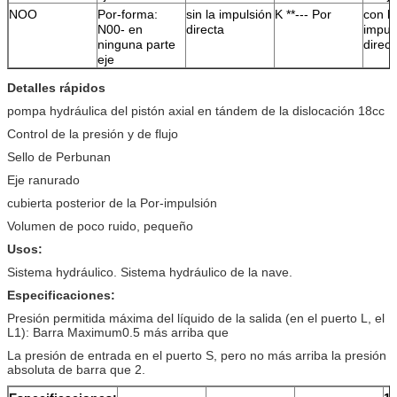
NOO
Por-forma:
sin la impulsión
K **--- Por
con la
N00- en
directa
impul
ninguna parte
direct
eje
Detalles rápidos
pompa hydráulica del pistón axial en tándem de la dislocación 18cc
Control de la presión y de flujo
Sello de Perbunan
Eje ranurado
cubierta posterior de la Por-impulsión
Volumen de poco ruido, pequeño
Usos:
Sistema hydráulico. Sistema hydráulico de la nave.
Especificaciones:
Presión permitida máxima del líquido de la salida (en el puerto L, el
L1): Barra Maximum0.5 más arriba que
La presión de entrada en el puerto S, pero no más arriba la presión
absoluta de barra que 2.