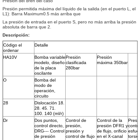
Presión del dren del caso
Presión permitida máxima del líquido de la salida (en el puerto L, el
L1): Barra Maximum0.5 más arriba que
La presión de entrada en el puerto S, pero no más arriba la presión
absoluta de barra que 2.
Descripción:
Código el
Detalle
ordenar
HA10V
Bomba variable
Presión
Presión
modelo, diseño
clasificada
máxima 350bar
de la placa
280bar
oscilante
O
Bomba del
modo de
operación,
circuito
28
Dislocación 18.
28. 45. 71.
100. 140 (ml/r)
Dr
Dos puntos,
Control de
Control de la
Presió
control directo,
presión,
presión DFR1 y
contro
DRG--- Control
presión y
de flujo, orificio
esfue
de presión
control de flujo
en el X-canal
torsió