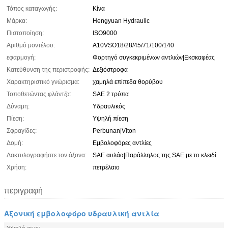
Τόπος καταγωγής:
Κίνα
Μάρκα:
Hengyuan Hydraulic
Πιστοποίηση:
ISO9000
Αριθμό μοντέλου:
A10VSO18/28/45/71/100/140
εφαρμογή:
Φορτηγό συγκεκριμένων αντλιών|Εκσκαφέας
Κατεύθυνση της περιστροφής:
Δεξιόστροφα
Χαρακτηριστικό γνώρισμα:
χαμηλά επίπεδα θορύβου
Τοποθετώντας φλάντζα:
SAE 2 τρύπα
Δύναμη:
Υδραυλικός
Πίεση:
Υψηλή πίεση
Σφραγίδες:
Perbunan|Viton
Δομή:
Εμβολοφόρες αντλίες
Δακτυλογραφήστε τον άξονα:
SAE αυλάα|Παράλληλος της SAE με το κλειδί
Χρήση:
πετρέλαιο
περιγραφή
Αξονική εμβολοφόρο υδραυλική αντλία