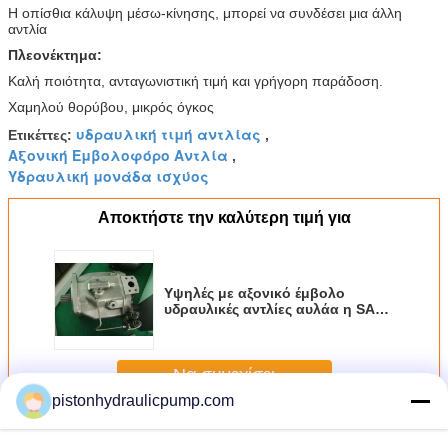
Η οπίσθια κάλυψη μέσω-κίνησης, μπορεί να συνδέσει μια άλλη
αντλία
Πλεονέκτημα:
Καλή ποιότητα, ανταγωνιστική τιμή και γρήγορη παράδοση.
Χαμηλού θορύβου, μικρός όγκος
υδραυλική τιμή αντλίας
Ετικέττες:
,
Αξονική Εμβολοφόρο Αντλία
,
Υδραυλική μονάδα ισχύος
Αποκτήστε την καλύτερη τιμή για
Υψηλές με αξονικό έμβολο
υδραυλικές αντλίες αυλάα η SAE
A10VSO18/A10VSO28
Να συνεχίσει
pistonhydraulicpump.com
Αξονική εμβολοφόρο υδραυλική αντλία
Περισσότεροι