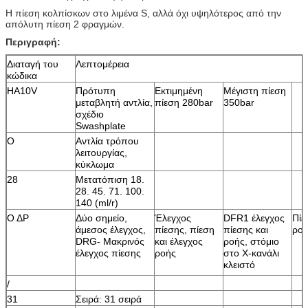
Η πίεση κολπίσκων στο λιμένα S, αλλά όχι υψηλότερος από την
απόλυτη πίεση 2 φραγμών.
Περιγραφή:
Διαταγή του
Λεπτομέρεια
κώδικα
HA10V
Πρότυπη
Εκτιμημένη
Μέγιστη πίεση
μεταβλητή αντλία,
πίεση 280bar
350bar
σχέδιο
Swashplate
Ο
Αντλία τρόπου
λειτουργίας,
κύκλωμα
28
Μετατόπιση 18.
28. 45. 71. 100.
140 (ml/r)
Ο ΔΡ
Δύο σημείο,
Έλεγχος
DFR1 έλεγχος
Πίε
άμεσος έλεγχος,
πίεσης, πίεση
πίεσης και
ροή
DRG- Μακρινός
και έλεγχος
ροής, στόμιο
έλεγχος πίεσης
ροής
στο Χ-κανάλι
κλειστό
/
31
Σειρά: 31 σειρά