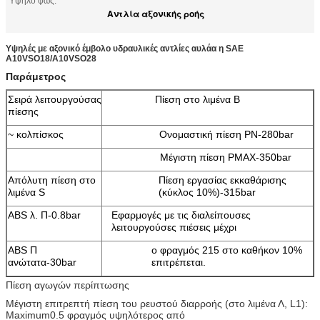
Υψηλό φως:
Αντλία αξονικής ροής
Υψηλές με αξονικό έμβολο υδραυλικές αντλίες αυλάα η SAE
A10VSO18/A10VSO28
Παράμετρος
Σειρά λειτουργούσας
Πίεση στο λιμένα Β
πίεσης
~ κολπίσκος
Ονομαστική πίεση PN-280bar
Μέγιστη πίεση PMAX-350bar
Απόλυτη πίεση στο
Πίεση εργασίας εκκαθάρισης
λιμένα S
(κύκλος 10%)-315bar
ABS λ. Π-0.8bar
Εφαρμογές με τις διαλείπουσες
λειτουργούσες πιέσεις μέχρι
ABS Π
ο φραγμός 215 στο καθήκον 10%
ανώτατα-30bar
επιτρέπεται.
Πίεση αγωγών περίπτωσης
Μέγιστη επιτρεπτή πίεση του ρευστού διαρροής (στο λιμένα Λ, L1):
Maximum0.5 φραγμός υψηλότερος από