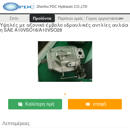
Zhenhu PDC Hydraulic CO.,LTD
Σπίτι
Προϊόντα
Περίπου εμείς
Γύρος εργοστασίων
>>
Υψηλές με αξονικό έμβολο υδραυλικές αντλίες αυλάα
η SAE A10VSO18/A10VSO28
Καλύτερη τιμή
επαφή
Λεπτομέρειες