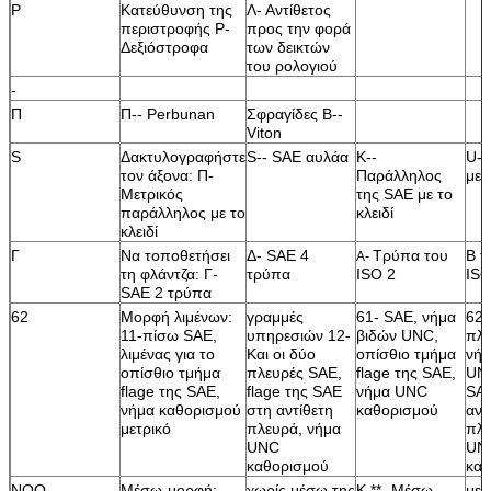
Ρ
Κατεύθυνση της
Λ- Αντίθετος
περιστροφής Ρ-
προς την φορά
Δεξιόστροφα
των δεικτών
του ρολογιού
-
Π
Π-- Perbunan
Σφραγίδες Β--
Viton
S
Δακτυλογραφήστε
S-- SAE αυλάα
Κ--
U--
τον άξονα: Π-
Παράλληλος
μει
Μετρικός
της SAE με το
παράλληλος με το
κλειδί
κλειδί
Γ
Να τοποθετήσει
Δ- SAE 4
Τρύπα του
Β τ
A-
τη φλάντζα: Γ-
τρύπα
ISO 2
ISO
SAE 2 τρύπα
62
Μορφή λιμένων:
γραμμές
61- SAE, νήμα
62-
11-πίσω SAE,
υπηρεσιών 12-
βιδών UNC,
πλε
λιμένας για το
Και οι δύο
οπίσθιο τμήμα
νήμ
οπίσθιο τμήμα
πλευρές SAE,
flage της SAE,
UNC
flage της SAE,
flage της SAE
νήμα UNC
SA
νήμα καθορισμού
στη αντίθετη
καθορισμού
αντ
μετρικό
πλευρά, νήμα
πλε
UNC
UN
καθορισμού
καθ
NOO
Μέσω-μορφή:
χωρίς μέσω της
Κ **- Μέσω
με 