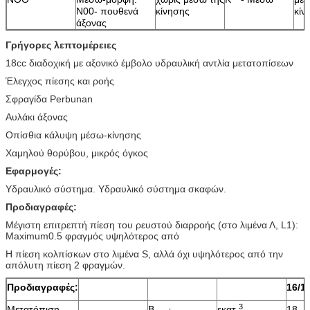
N00- πουθενά
κίνησης
κίν
άξονας
Γρήγορες λεπτομέρειες
18cc διαδοχική με αξονικό έμβολο υδραυλική αντλία μετατοπίσεων
Έλεγχος πίεσης και ροής
Σφραγίδα Perbunan
Αυλάκι άξονας
Οπίσθια κάλυψη μέσω-κίνησης
Χαμηλού θορύβου, μικρός όγκος
Εφαρμογές:
Υδραυλικό σύστημα. Υδραυλικό σύστημα σκαφών.
Προδιαγραφές:
Μέγιστη επιτρεπτή πίεση του ρευστού διαρροής (στο λιμένα Λ, L1):
Maximum0.5 φραγμός υψηλότερος από
Η πίεση κολπίσκων στο λιμένα S, αλλά όχι υψηλότερος από την
απόλυτη πίεση 2 φραγμών.
Προδιαγραφές:
16/1
3
Μετατόπιση
Β
εκατ.
18