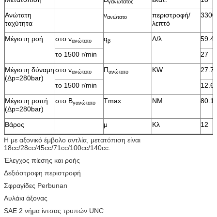
γανώτατος
Ανώτατη
ν
περιστροφή/
3300
ανώτατο
ταχύτητα
λεπτό
Μέγιστη ροή
στο ν
q
Λ/λ
59.4
ανώτατο
β
το 1500 r/min
27
Μέγιστη δύναμη
στο ν
Π
KW
27.7
ανώτατο
ανώτατο
(Δp=280bar)
το 1500 r/min
12.6
Μέγιστη ροπή
στο Β
Tmax
NM
80.1
γανώτατο
(Δp=280bar)
Βάρος
μ
Κλ
12
Η με αξονικό έμβολο αντλία, μετατόπιση είναι
18cc/28cc/45cc/71cc/100cc/140cc.
Έλεγχος πίεσης και ροής
Δεξιόστροφη περιστροφή
Σφραγίδες Perbunan
Αυλάκι άξονας
SAE 2 νήμα ίντσας τρυπών UNC