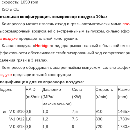
.
скорость: 1050 rpm
.
ISO и CE
етальная конфигурация: компрессор воздуха 10bar
. Компрессор может извлечь отход и грязь автоматически мимо
пос
ысокомарочный воздуха ed с экстренныйым выпуском, сильно эф
а воздухе
предварительной конструкции.
. Клапан воздуха «
Herbiger
» лидера рынка главный с большой емко
ффективности обеспечивает стабилизированный ход compressor.pu
даления грязи в 3 этапах.
. Компрессор оборудован с экстренныйым выпуском, сильно эфф
оздухе
предварительной конструкции.
пецификация для компрессора воздуха:
одель
F.A.D
Давление
Сила
Скорость
Разме
(m3/min)
(MPa/
(KW)
(r/min)
(mm)
максимальное)
-тип
V-0.8/10
0,8
1,0
7,5
910
1465×
V-1.0/12
1,0
1,2
7,5
830
1730×
V-0.8/18
0,8
1,8
9
720
1730×