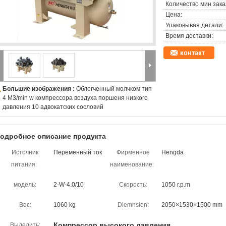
Количество мин зака
Цена:
Упаковывая детали:
Время доставки:
контакт
Большие изображения :
Облегченный молчком тип
4 M3/min w компрессора воздуха поршеня низкого
давления 10 адвокатских сословий
одробное описание продукта
Источник
Переменный ток
Фирменное
Hengda
питания:
наименование:
модель:
2-W-4.0/10
Скорость:
1050 r.p.m
Вес:
1060 kg
Diemnsion:
2050×1530×1500 mm
Компрессор высокого давления
Выделить: