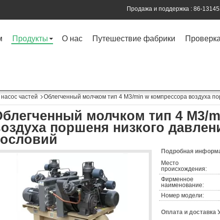
Продажа и поддержка :
86-1314
м
Продукты
О нас
Путешествие фабрики
Проверка
насос частей
Облегченный молчком тип 4 M3/min w компрессора воздуха по
Облегченный молчком тип 4 M3/m
оздуха поршеня низкого давлен
сословий
Подробная информа
Место
происхождения:
Фирменное
наименование:
Номер модели:
Оплата и доставка 