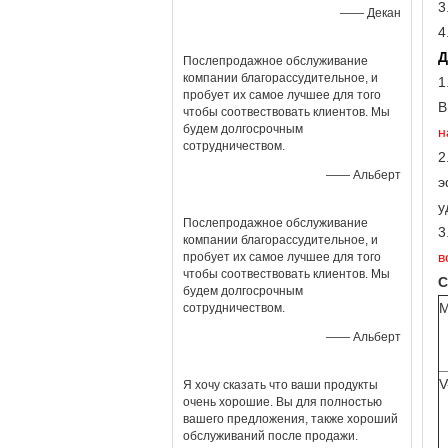
3
—— Декан
4
Д
Послепродажное обслуживание
компании благорассудительное, и
1
пробует их самое лучшее для того
В
чтобы соотвествовать клиентов. Мы
будем долгосрочным
н
сотрудничеством.
2
—— Альберт
э
у
Послепродажное обслуживание
3
компании благорассудительное, и
в
пробует их самое лучшее для того
чтобы соотвествовать клиентов. Мы
С
будем долгосрочным
М
сотрудничеством.
—— Альберт
V
Я хочу сказать что ваши продукты
очень хорошие. Вы для полностью
вашего предложения, также хороший
обслуживаний после продажи.