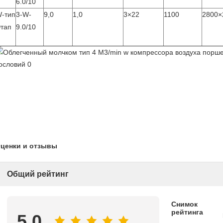
6.0/10
-тип
3-W-
9,0
1,0
3×22
1100
2800×
тап
9.0/10
ценки и отзывы
Общий рейтинг
Снимок
рейтинга
5.0