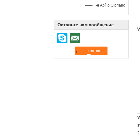
—— Г-н Abílio Cipriano
Оставьте нам сообщение
W
W
э
2