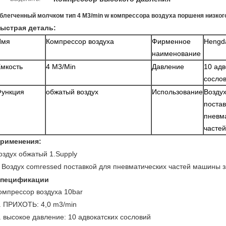
блегченный молчком тип 4 M3/min w компрессора воздуха поршеня низког
ыстрая деталь:
Имя
Компрессор воздуха
Фирменное
Hengd
наименование
мкость
4 M3/Min
Давление
10 адв
сосло
ункция
обжатый воздух
Использование
Возду
постав
пневм
частей
рименения:
оздух обжатый 1.Supply
Воздух comressed поставкой для пневматических частей машины з
.
пецификации
омпрессор воздуха 10bar
.
ПРИХОТЬ: 4,0 m3/min
.
высокое давление: 10 адвокатских сословий