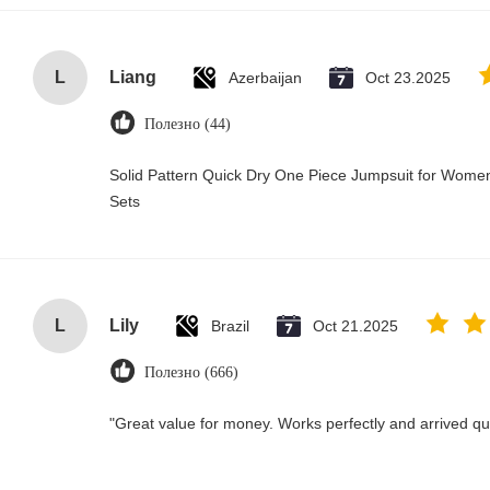
L
Liang
Azerbaijan
Oct 23.2025
Полезно (44)
Solid Pattern Quick Dry One Piece Jumpsuit for Wo
Sets
L
Lily
Brazil
Oct 21.2025
Полезно (666)
"Great value for money. Works perfectly and arrived quic