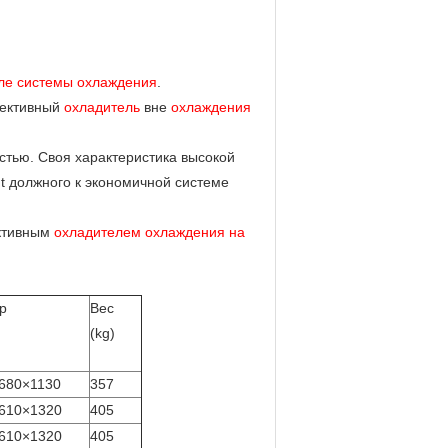
ле системы охлаждения
.
фективный
охладитель
вне
охлаждения
стью. Своя характеристика высокой
t должного к экономичной системе
ективным
охладителем охлаждения на
р
Вес
(kg)
680×1130
357
610×1320
405
610×1320
405