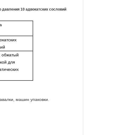
о давления 10 адвокатских сословий
a
окатских
вий
х обжатый
кой для
атических
авалки, машин упаковки.