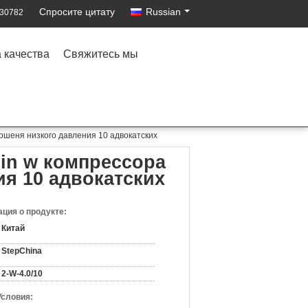
Спросите цитату
Russian
530782
 качества
Свяжитесь мы
ршеня низкого давления 10 адвокатских
in w компрессора
ия 10 адвокатских
ция о продукте:
Китай
StepChina
2-W-4.0/10
Условия: