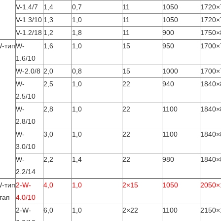
V-1.4/7
1,4
0,7
11
1050
1720×
V-1.3/10
1,3
1,0
11
1050
1720×
V-1.2/18
1,2
1,8
11
900
1750×
-тип
W-
1,6
1,0
15
950
1700×
1.6/10
W-2.0/8
2,0
0,8
15
1000
1700×
W-
2,5
1,0
22
940
1840×
2.5/10
W-
2,8
1,0
22
1100
1840×
2.8/10
W-
3,0
1,0
22
1100
1840×
3.0/10
W-
2,2
1,4
22
980
1840×
2.2/14
-тип
2-W-
4,0
1,0
2×15
1050
2050×
тап
4.0/10
2-W-
6,0
1,0
2×22
1100
2150×