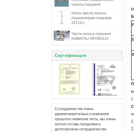
насосы поршеня
О
Насос масла насоса
Б
поршеня/руки подъема
(GT111)
Части насоса поршеня
KOMATSU HPV95/132
Е
Ф
Сертификация
П
в
2
С
Сотрудничество очень
к
удовлетворительно и компания
прошлого немногие леты, мы очень
1
охотно готовы продолжать
2
долгосрочное сотрудничество.