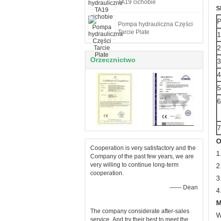
TA19 cichobie
S
Pompa hydrauliczna Części
Tarcie Plate
1
2
Orzecznictwo
3
4
5
6
7
O
Cooperation is very satisfactory and the
1
Company of the past few years, we are
very willing to continue long-term
2
cooperation.
3
—— Dean
4
M
The company considerate after-sales
W
service ,And try their best to meet the