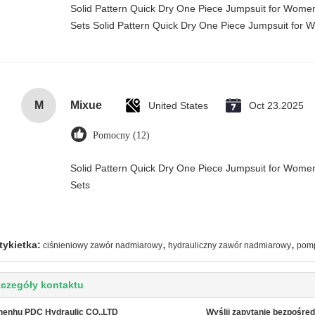
Solid Pattern Quick Dry One Piece Jumpsuit for Wo
Sets Solid Pattern Quick Dry One Piece Jumpsuit fo
M
Mixue
United States
Oct 23.2025
Pomocny (12)
Solid Pattern Quick Dry One Piece Jumpsuit for Wo
Sets
,
,
tykietka:
ciśnieniowy zawór nadmiarowy
hydrauliczny zawór nadmiarowy
pomp
czegóły kontaktu
henhu PDC Hydraulic CO.,LTD
Wyślij zapytanie bezpośred