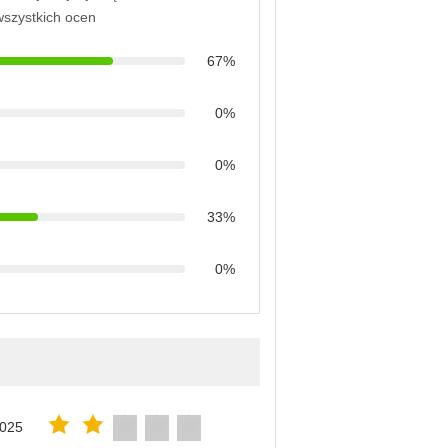
wszystkich ocen
67%
0%
0%
33%
0%
2025