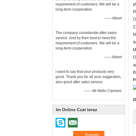
p
requirement of customers. We will be a
long-term cooperation.
R
—— Albert
O
Z
The company considerate after-sales
M
service ,And try their best to meet the
it
requirement of customers. We will be a
long-term cooperation.
U
O
—— Albert
a
I want to say that your products very
B
good. Thank you for all your suggestion,
P
also good after sales service.
—— Mr Abílio Cipriano
O
Im Online Czat teraz