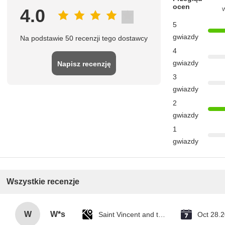
ocen
4.0
5
gwiazdy
Na podstawie 50 recenzji tego dostawcy
4
gwiazdy
Napisz recenzję
3
gwiazdy
2
gwiazdy
1
gwiazdy
Wszystkie recenzje
W
W*s
Saint Vincent and the Grenadines
Oct 28.