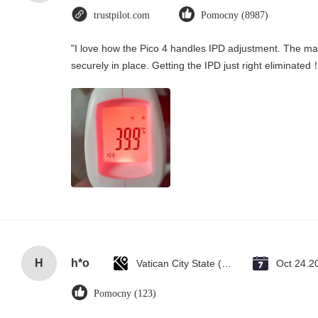
trustpilot.com
Pomocny (8987)
"I love how the Pico 4 handles IPD adjustment. The manu
securely in place. Getting the IPD just right eliminated
H
h*o
Vatican City State (Holy See)
Oct 24.2
Pomocny (123)