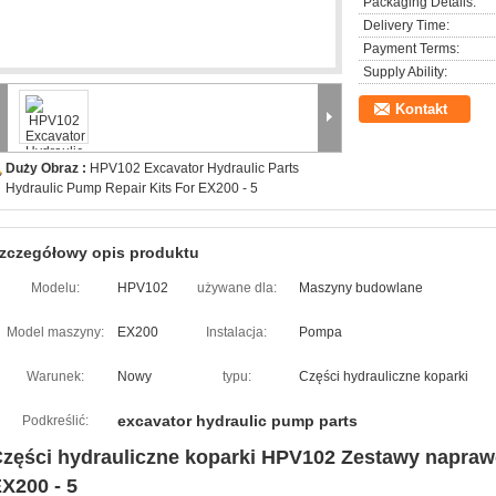
Packaging Details:
Delivery Time:
Payment Terms:
Supply Ability:
Kontakt
Duży Obraz :
HPV102 Excavator Hydraulic Parts
Hydraulic Pump Repair Kits For EX200 - 5
zczegółowy opis produktu
Modelu:
HPV102
używane dla:
Maszyny budowlane
Model maszyny:
EX200
Instalacja:
Pompa
Warunek:
Nowy
typu:
Części hydrauliczne koparki
excavator hydraulic pump parts
Podkreślić:
zęści hydrauliczne koparki HPV102 Zestawy napraw
X200 - 5