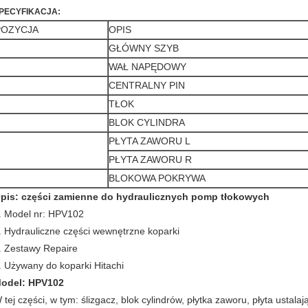
PECYFIKACJA:
POZYCJA
OPIS
GŁÓWNY SZYB
WAŁ NAPĘDOWY
CENTRALNY PIN
TŁOK
BLOK CYLINDRA
PŁYTA ZAWORU L
PŁYTA ZAWORU R
BLOKOWA POKRYWA
pis: części zamienne do hydraulicznych pomp tłokowych
. Model nr: HPV102
. Hydrauliczne części wewnętrzne koparki
. Zestawy Repaire
. Używany do koparki Hitachi
odel: HPV102
 tej części, w tym: ślizgacz, blok cylindrów, płytka zaworu, płyta ustal