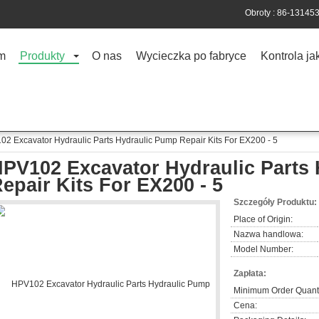
Obroty :
86-13145
m
Produkty
O nas
Wycieczka po fabryce
Kontrola ja
2 Excavator Hydraulic Parts Hydraulic Pump Repair Kits For EX200 - 5
PV102 Excavator Hydraulic Parts
epair Kits For EX200 - 5
Szczegóły Produktu:
Place of Origin:
Nazwa handlowa:
Model Number:
Zapłata:
Minimum Order Quanti
Cena: