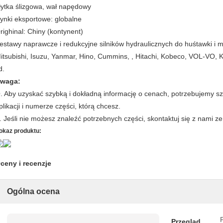
łytka ślizgowa, wał napędowy
ynki eksportowe: globalne
righinal: Chiny (kontynent)
estawy naprawcze i redukcyjne silników hydraulicznych do huśtawki 
itsubishi, Isuzu, Yanmar, Hino, Cummins, , Hitachi, Kobeco, VOL-VO,
d.
waga:
. Aby uzyskać szybką i dokładną informację o cenach, potrzebujemy szc
plikacji i numerze części, którą chcesz.
. Jeśli nie możesz znaleźć potrzebnych części, skontaktuj się z nami z
okaz produktu:
ceny i recenzje
Ogólna ocena
P
Przegląd