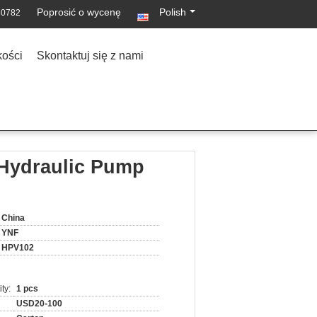
Poprosić o wycenę
Polish
30782
kości
Skontaktuj się z nami
 Hydraulic Pump
China
YNF
HPV102
ty:
1 pcs
USD20-100