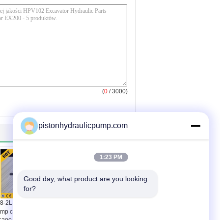
(
0
/ 3000)
pistonhydraulicpump.com
1:23 PM
Good day, what product are you looking 
for?
8-2L-06111 hydraulic
Air Kits And Wet Kits Of
mp case komatsu
Air Operated