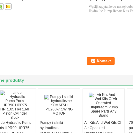
ne produkty
nde Hydraulic Pump
Pompy i silniki
Air Kits And Wet Kits Of
70
rts HPR90 HPR75
hydrauliczne
Air Operated
pu