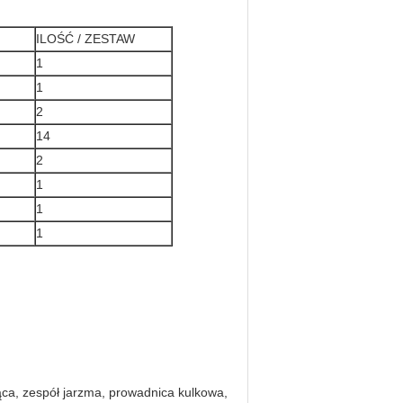
ILOŚĆ / ZESTAW
1
1
2
14
2
1
1
1
ająca, zespół jarzma, prowadnica kulkowa,