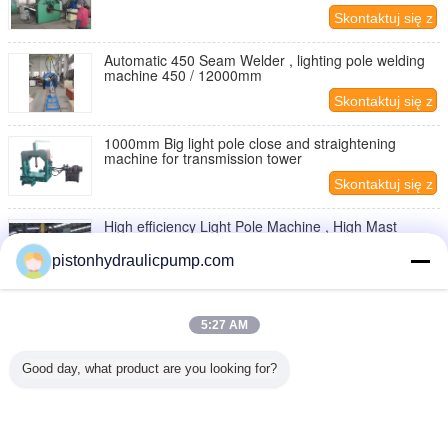
Skontaktuj się z
nami
Automatic 450 Seam Welder , lighting pole welding
machine 450 / 12000mm
Skontaktuj się z
nami
1000mm Big light pole close and straightening
machine for transmission tower
Skontaktuj się z
nami
High efficiency Light Pole Machine , High Mast
Gantry welding machine for large pipe / tube
pistonhydraulicpump.com
Skontaktuj się z
nami
Hydraulic punch & shear Ironworker Machine , Light
Pole Machine cutting 25mm Max
5:27 AM
Skontaktuj się z
Good day, what product are you looking for?
nami
1 / 10