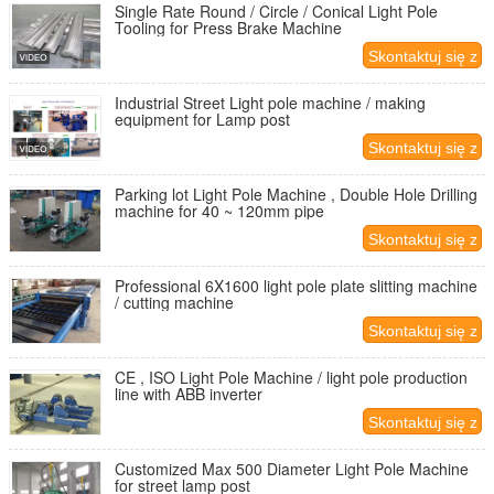
Single Rate Round / Circle / Conical Light Pole
Tooling for Press Brake Machine
Skontaktuj się z
nami
Industrial Street Light pole machine / making
equipment for Lamp post
Skontaktuj się z
nami
Parking lot Light Pole Machine , Double Hole Drilling
machine for 40 ~ 120mm pipe
Skontaktuj się z
nami
Professional 6X1600 light pole plate slitting machine
/ cutting machine
Skontaktuj się z
nami
CE , ISO Light Pole Machine / light pole production
line with ABB inverter
Skontaktuj się z
nami
Customized Max 500 Diameter Light Pole Machine
for street lamp post