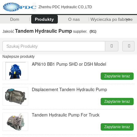
Zhenhu PDC Hydraulic CO.,LTD
Dom
Produkty
O nas
Wycieczka po fabryce
>>
Tandem Hydraulic Pump
Jakość
supplier.
(91)
Najlepsze produkty
API610 BB1 Pump SHD or DSH Model
Zapytanie teraz
Displacement Tandem Hydraulic Pump
Zapytanie teraz
Tandem Hydraulic Pump For Truck
Zapytanie teraz