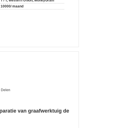
T / T, Western Union, MoneyGram
10000/ maand
e Delen
aratie van graafwerktuig de