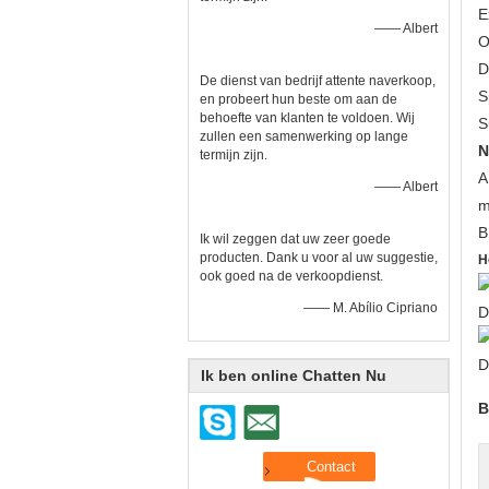
E
—— Albert
O
D
De dienst van bedrijf attente naverkoop,
S
en probeert hun beste om aan de
behoefte van klanten te voldoen. Wij
S
zullen een samenwerking op lange
N
termijn zijn.
A
—— Albert
m
B
Ik wil zeggen dat uw zeer goede
producten. Dank u voor al uw suggestie,
H
ook goed na de verkoopdienst.
—— M. Abílio Cipriano
Ik ben online Chatten Nu
B