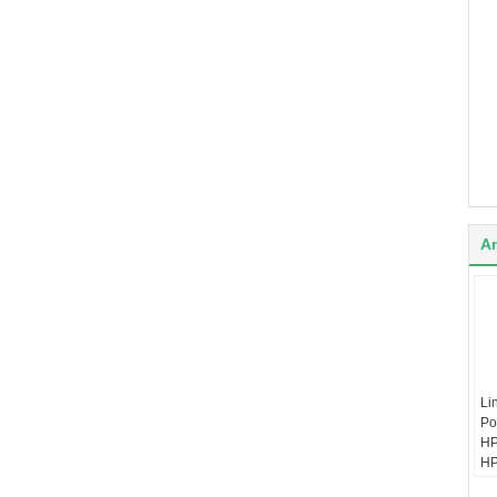
A
Li
Po
HP
HP
de