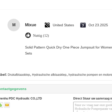
M
Mixue
United States
Oct 23.2025
Nuttig (12)
Solid Pattern Quick Dry One Piece Jumpsuit for Wo
Sets
,
,
abel:
Drukafblaasklep
Hydraulische afblaasklep
hydraulische pompen en motor
ontactgegevens
henhu PDC Hydraulic CO.,LTD
Direct Stuur uw aanvraag 