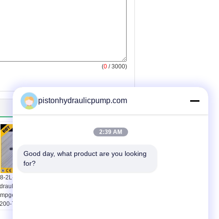
(
0
/ 3000)
pistonhydraulicpump.com
2:39 AM
Good day, what product are you looking 
for?
8-2L-06111
draulische
mpgeval KOMATSU
Luchtuitrustingen en
200-7 voorgeval
Natte Uitrustingen
s'y
Lucht In werking