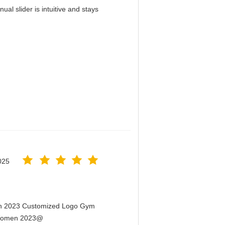
al slider is intuitive and stays
！
025
men 2023 Customized Logo Gym
r Women 2023@