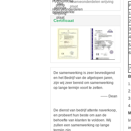
reserveonderdelen wrijving
plaat
1
Certificaat
2
3
4
5
6
7
De samenwerking is zeer bevredigend
B
en het Bedrijf van de afgelopen jaren,
zijn wij zeer bereid om samenwerking
1
op lange termijn voort te zetten.
2
—— Dean
3
4
De dienst van bedrijf attente naverkoop,
M
en probeert hun beste om aan de
I
behoefte van klanten te voldoen. Wij
zullen een samenwerking op lange
i
termijn zijn.