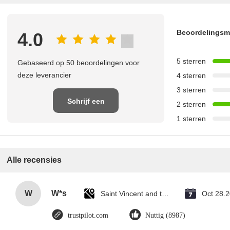
Beoordelings
4.0
5 sterren
Gebaseerd op 50 beoordelingen voor
deze leverancier
4 sterren
3 sterren
Schrijf een
2 sterren
1 sterren
recensie
Alle recensies
W
W*s
Saint Vincent and the Grenadines
Oct 28.
trustpilot.com
Nuttig (8987)