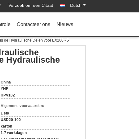
Verzoek om een Citaat
Dutch
7
trole
Contacteer ons
Nieuws
ig de Hydraulische Delen voor EX200 - 5
raulische
e Hydraulische
China
YNF
HPV102
n Algemene voorwaarden:
1 stk
USD20-100
karton
1-7 werkdagen