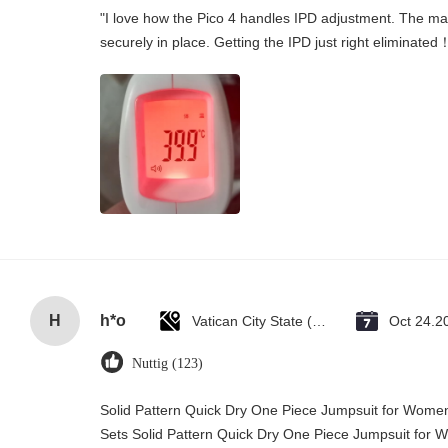
"I love how the Pico 4 handles IPD adjustment. The manu
securely in place. Getting the IPD just right eliminated
H
h*o
Vatican City State (Holy See)
Oct 24.2
Nuttig (123)
Solid Pattern Quick Dry One Piece Jumpsuit for Wo
Sets Solid Pattern Quick Dry One Piece Jumpsuit fo