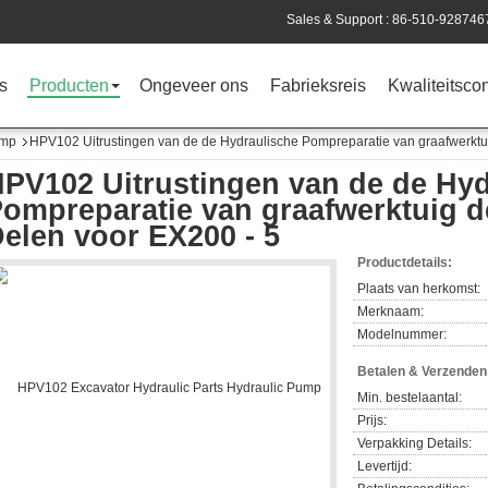
Sales & Support :
86-510-928746
s
Producten
Ongeveer ons
Fabrieksreis
Kwaliteitscon
omp
HPV102 Uitrustingen van de de Hydraulische Pompreparatie van graafwerktu
PV102 Uitrustingen van de de Hyd
ompreparatie van graafwerktuig d
elen voor EX200 - 5
Productdetails:
Plaats van herkomst:
Merknaam:
Modelnummer:
Betalen & Verzende
Min. bestelaantal:
Prijs:
Verpakking Details:
Levertijd: