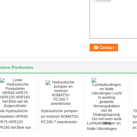
ndere Producten
nde Hydraulische
Hydraulische pompen
70
mpdelen HPR90
en motoren KOMATSU
hy
R75 HPR105
PC200-7 zwenkmotor
po
Luchtuitrustingen en
R160 het Blok van
pc
Natte Uitrustingen
 Zuigercilinder
as
Lucht In werking