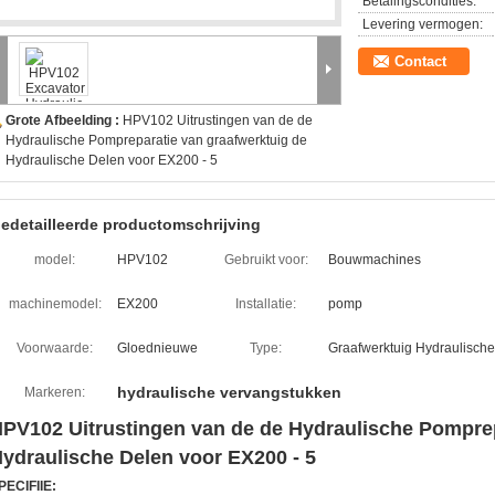
Betalingscondities:
Levering vermogen:
Contact
Grote Afbeelding :
HPV102 Uitrustingen van de de
Hydraulische Pompreparatie van graafwerktuig de
Hydraulische Delen voor EX200 - 5
edetailleerde productomschrijving
model:
HPV102
Gebruikt voor:
Bouwmachines
machinemodel:
EX200
Installatie:
pomp
Voorwaarde:
Gloednieuwe
Type:
Graafwerktuig Hydraulisch
hydraulische vervangstukken
Markeren:
PV102 Uitrustingen van de de Hydraulische Pomprep
ydraulische Delen voor EX200 - 5
PECIFIIE: