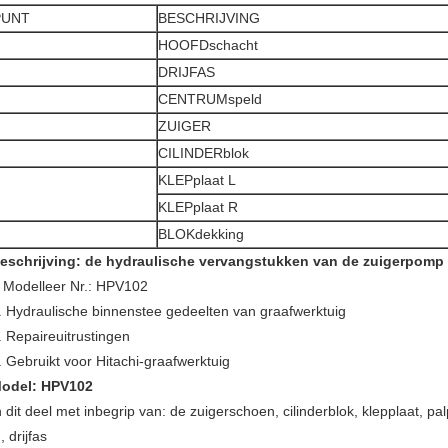
PUNT
BESCHRIJVING
HOOFDschacht
DRIJFAS
CENTRUMspeld
ZUIGER
CILINDERblok
KLEPplaat L
KLEPplaat R
BLOKdekking
eschrijving: de hydraulische vervangstukken van de zuigerpomp
Modelleer Nr.: HPV102
.
. Hydraulische binnenstee gedeelten van graafwerktuig
. Repaireuitrustingen
. Gebruikt voor Hitachi-graafwerktuig
odel: HPV102
n dit deel met inbegrip van: de zuigerschoen, cilinderblok, klepplaat, pa
n, drijfas