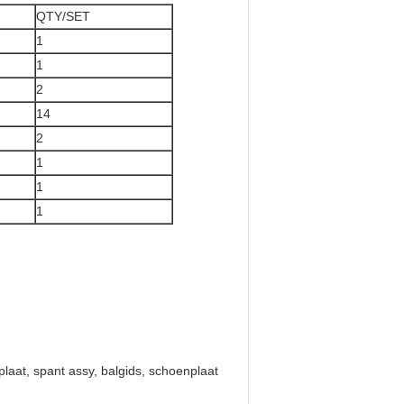
QTY/SET
1
1
2
14
2
1
1
1
lplaat, spant assy, balgids, schoenplaat