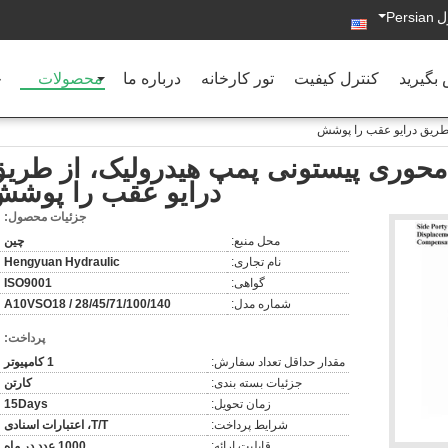
ل
Persian
 بگیرید
کنترل کیفیت
تور کارخانه
درباره ما
محصولات
خ
 جابجایی محوری پیستونی پمپ هیدرولیک، از طری
درایو عقب را پوش
جزئیات محصول:
محل منبع:
چین
نام تجاری:
Hengyuan Hydraulic
گواهی:
ISO9001
شماره مدل:
A10VSO18 / 28/45/71/100/140
پرداخت:
مقدار حداقل تعداد سفارش:
1 کامپیوتر
جزئیات بسته بندی:
کارتن
زمان تحویل:
15Days
شرایط پرداخت:
T/T، اعتبارات اسنادی
قابلیت ارائه:
1000 عدد در ماه