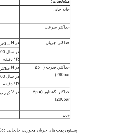
مشخصات:
جابه جایی
حداکثر سرعت
حداکثر.
جریان
در N
حداکثر
در سال
R / دقیقه
حداکثر.
قدرت (Δp =
در N
حداکثر
280bar)
در سال
R / دقیقه
حداکثر.
گشتاور (Δp =
در V
گرم حد
280bar)
وزن
پیستون پمپ های جریان محوری، جابجایی 18cc / 28cc / 45cc / 71cc / 100cc / 140cc است.