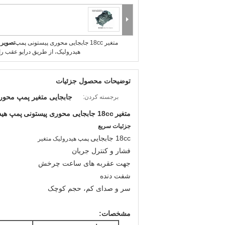
متغیر 18cc جابجایی محوری پیستونی پمپ
تصویر 
هیدرولیک، از طریق درایو عقب ر
توضیحات محصول جزئیات
جابجایی متغیر پمپ محور
برجسته کردن:
متغیر
18cc جابجایی محوری پیستونی
پمپ هید
جزئیات سریع
18cc جابجایی
پمپ هیدرولیک متغیر
فشار و کنترل جریان
جهت عقربه های ساعت چرخش
شفت دنده
سر و صدای کم، حجم کوچک
مشخصات: