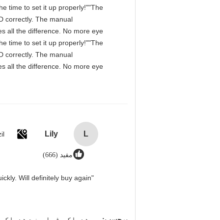
e time to set it up properly!""The
IPD correctly. The manual
s all the difference. No more eye
e time to set it up properly!""The
IPD correctly. The manual
s all the difference. No more eye
Lily
L
il
مفید (666)
"Great value for money. Works perfectly and arrived quickly. Will definitely buy again."
,
,
برچسب: