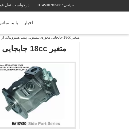
درخواست نقل قو
حراجی :
86-1314530782
اخبار
با ما تماس
متغیر 18cc جابجایی محوری پیستونی پمپ هیدرولیک، از طریق درایو عقب را پوشش
متغیر 18cc