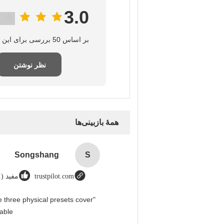
3.0
بر اساس 50 بررسی برای این تامین‌کننده
نظر نوشتن
همهٔ بازبینی‌ها
Songshang
S
trustpilot.com
مفید (1)
 three physical presets cover
able.