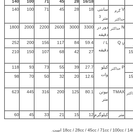
140
100
71
45
28
16/18
V
سانتی
18
28
45
71
100
140
گرم
3
متر
حداکثر
N
دور در
3300
3000
2600
2200
2000
1800
حداکثر
دقیقه
252
200
156
117
84
59.4
L /
Q
V
دقیقه
 1500
27
42
68
107
150
210
P
کیلو
27.7
39
55
73
93
118
حداکثر
وات
 1500
12.6
20
32
50
70
98
TMAX
نیوتن
80.1
125
200
316
445
623
اکثر
متر
متر
کیلوگرم
12
15
21
33
45
60