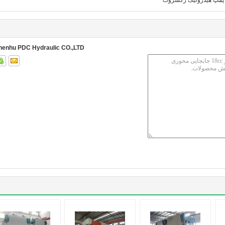
پمپ هیدرولیک رکسروث
henhu PDC Hydraulic CO.,LTD