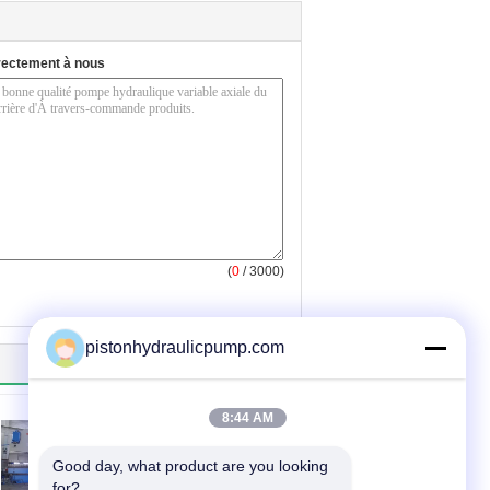
rectement à nous
(
0
/ 3000)
pistonhydraulicpump.com
8:44 AM
Good day, what product are you looking 
for?