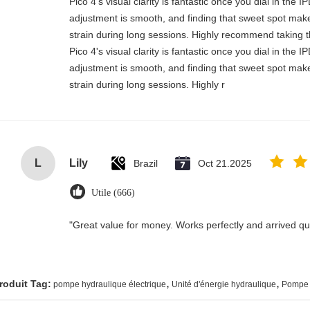
Pico 4's visual clarity is fantastic once you dial in the 
adjustment is smooth, and finding that sweet spot make
strain during long sessions. Highly recommend taking th
Pico 4's visual clarity is fantastic once you dial in the 
adjustment is smooth, and finding that sweet spot make
strain during long sessions. Highly r
L
Lily
Brazil
Oct 21.2025
Utile (666)
"Great value for money. Works perfectly and arrived quic
,
,
roduit Tag:
pompe hydraulique électrique
Unité d'énergie hydraulique
Pompe 