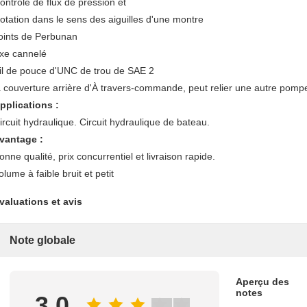
ontrôle de flux de pression et
otation dans le sens des aiguilles d'une montre
oints de Perbunan
xe cannelé
il de pouce d'UNC de trou de SAE 2
a couverture arrière d'À travers-commande, peut relier une autre pomp
pplications :
ircuit hydraulique. Circuit hydraulique de bateau.
vantage :
onne qualité, prix concurrentiel et livraison rapide.
olume à faible bruit et petit
valuations et avis
Note globale
Aperçu des
notes
3.0