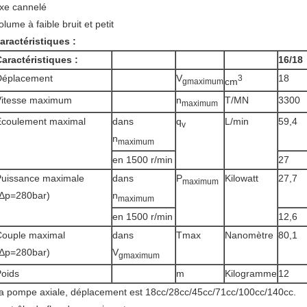
xe cannelé
olume à faible bruit et petit
aractéristiques :
aractéristiques :
16/18
Déplacement
V
18
3
cm
gmaximum
Vitesse maximum
n
T/MN
3300
maximum
Écoulement maximal
dans
q
L/min
59,4
v
n
maximum
en 1500 r/min
27
Puissance maximale
dans
P
Kilowatt
27,7
maximum
(Δp=280bar)
n
maximum
en 1500 r/min
12,6
Couple maximal
dans
Tmax
Nanomètre
80,1
(Δp=280bar)
V
gmaximum
oids
m
Kilogramme
12
a pompe axiale, déplacement est 18cc/28cc/45cc/71cc/100cc/140cc.