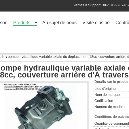
Ventes & Support :
86-510-928746
son
Produits
Au sujet de nous
Visite d'usine
Contrô
oth
pompe hydraulique variable axiale du déplacement 18cc, couverture arrière
ompe hydraulique variable axiale
8cc, couverture arrière d'À trav
Détails sur le produit
Lieu d'origine:
Nom de marque:
Certification:
Numéro de modèle:
Conditions de paieme
Quantité de command