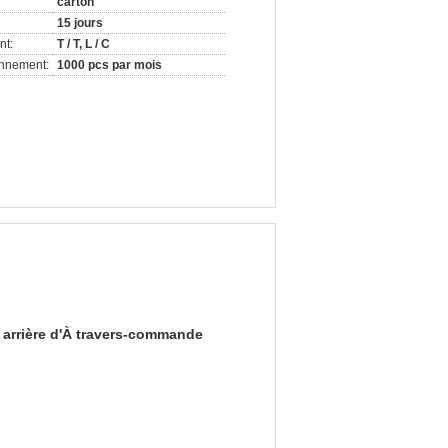
carton
15 jours
nt:
T / T, L / C
onnement:
1000 pcs par mois
 arrière d'À travers-commande