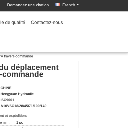
Demandez une citation
French
7
le de qualité
Contactez-nous
 d'À travers-commande
 du déplacement
ers-commande
:
CHINE
Hengyuan Hydraulic
ISO9001
A10VSO18/28/45/71/100/140
nt et expédition:
e min:
1 pc