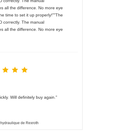
IPD correctly. The manual
s all the difference. No more eye
e time to set it up properly!""The
IPD correctly. The manual
s all the difference. No more eye
kly. Will definitely buy again."
hydraulique de Rexroth