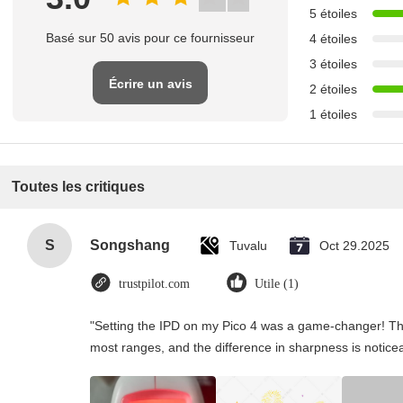
5 étoiles
Basé sur 50 avis pour ce fournisseur
4 étoiles
3 étoiles
Écrire un avis
2 étoiles
1 étoiles
Toutes les critiques
S
Songshang
Tuvalu
Oct 29.2025
trustpilot.com
Utile (1)
"Setting the IPD on my Pico 4 was a game-changer! Th
most ranges, and the difference in sharpness is notice