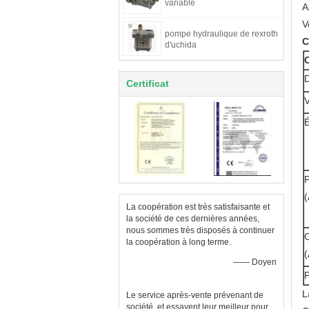
variable
A
V
pompe hydraulique de rexroth
C
d'uchida
C
Certificat
La coopération est très satisfaisante et
la société de ces dernières années,
nous sommes très disposés à continuer
la coopération à long terme.
—— Doyen
P
L
Le service après-vente prévenant de
société, et essayent leur meilleur pour