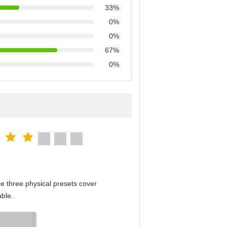
33%
0%
0%
67%
0%
e three physical presets cover
able.