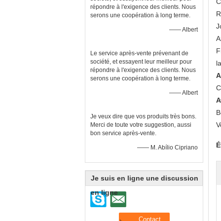
C
répondre à l'exigence des clients. Nous
R
serons une coopération à long terme.
J
—— Albert
A
F
Le service après-vente prévenant de
société, et essayent leur meilleur pour
l
répondre à l'exigence des clients. Nous
A
serons une coopération à long terme.
C
—— Albert
A
B
Je veux dire que vos produits très bons.
V
Merci de toute votre suggestion, aussi
bon service après-vente.
É
—— M. Abílio Cipriano
Je suis en ligne une discussion
en ligne