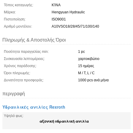
Τόπος καταγωγής:
ΚΊΝΑ
Μάρκα:
Hengyuan Hydraulic
Πιστοποίηση:
ISO9001
Αριθμό μοντέλου:
A10VSO18/28/45/71/100/140
Πληρωμής & Αποστολής Όροι
Ποσότητα παραγγελίας min:
1 pc
Συσκευασία λεπτομέρειες:
χαρτοκιβώτιο
Χρόνος παράδοσης:
15 ημέρες
Όροι πληρωμής:
Μ / Τ, L / C
Δυνατότητα προσφοράς:
1000 pcs ανά μήνα
περιγραφή
Υδραυλικές αντλίες Rexroth
Υψηλό φως:
αξονική υδραυλική αντλία