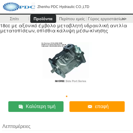
Zhenhu PDC Hydraulic CO.,LTD
Σπίτι
Προϊόντα
Περίπου εμείς
Γύρος εργοστασίων
>>
18cc με αξονικό έμβολο μεταβλητή υδραυλική αντλία
μετατοπίσεων, οπίσθια κάλυψη μέσω-κίνησης
Καλύτερη τιμή
επαφή
Λεπτομέρειες