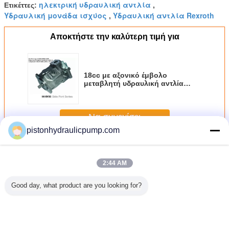
ηλεκτρική υδραυλική αντλία
Ετικέττες:
,
Υδραυλική μονάδα ισχύος
Υδραυλική αντλία Rexroth
,
Αποκτήστε την καλύτερη τιμή για
18cc με αξονικό έμβολο
μεταβλητή υδραυλική αντλία
μετατοπίσεων, οπίσθια κάλυψη
μέσω-κίνησης
Να συνεχίσει
pistonhydraulicpump.com
Υδραυλικές αντλίες Rexroth
Περισσότεροι
2:44 AM
Good day, what product are you looking for?
ή αντλία
Β CNC αυλακιού
αυτόματη μεγάλη
CNC υψηλής
Υδραυλική
rexroth
διαδοχικό βαρέων
2 καθορισμένη
αποδοτικότητας
Bosch re
καθηκόντων
cnc διαδοχική
διαδοχική διπλή
φρένο Τύπου για
μηχανή φρένων
κάμπτοντας