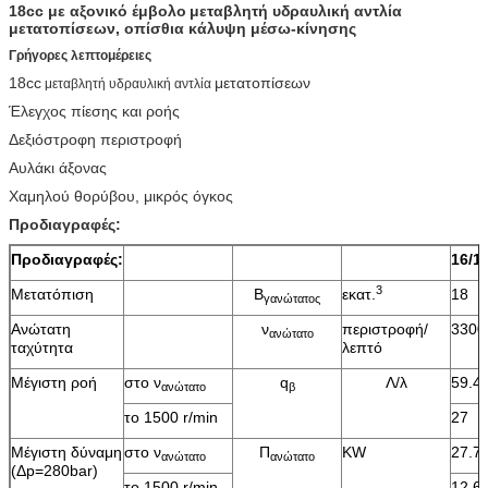
18cc με αξονικό έμβολο
μεταβλητή υδραυλική αντλία
μετατοπίσεων, οπίσθια κάλυψη μέσω-κίνησης
Γρήγορες λεπτομέρειες
18cc
μετατοπίσεων
μεταβλητή υδραυλική αντλία
Έλεγχος πίεσης και ροής
Δεξιόστροφη περιστροφή
Αυλάκι άξονας
Χαμηλού θορύβου, μικρός όγκος
Προδιαγραφές:
Προδιαγραφές:
16/1
3
Μετατόπιση
Β
εκατ.
18
γανώτατος
Ανώτατη
ν
περιστροφή/
3300
ανώτατο
ταχύτητα
λεπτό
Μέγιστη ροή
στο ν
q
Λ/λ
59.4
ανώτατο
β
το 1500 r/min
27
Μέγιστη δύναμη
στο ν
Π
KW
27.7
ανώτατο
ανώτατο
(Δp=280bar)
το 1500 r/min
12.6