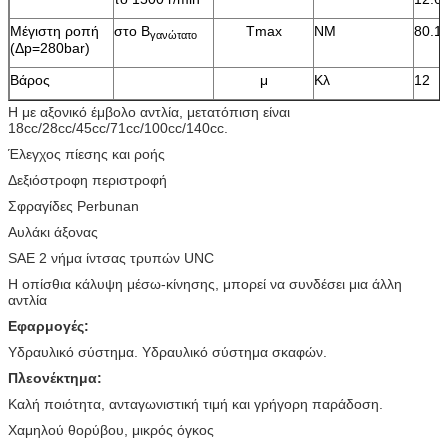
Μέγιστη ροπή
στο Β
Tmax
NM
80.1
γανώτατο
(Δp=280bar)
Βάρος
μ
Κλ
12
Η με αξονικό έμβολο αντλία, μετατόπιση είναι
18cc/28cc/45cc/71cc/100cc/140cc.
Έλεγχος πίεσης και ροής
Δεξιόστροφη περιστροφή
Σφραγίδες Perbunan
Αυλάκι άξονας
SAE 2 νήμα ίντσας τρυπών UNC
Η οπίσθια κάλυψη μέσω-κίνησης, μπορεί να συνδέσει μια άλλη
αντλία
Εφαρμογές:
Υδραυλικό σύστημα. Υδραυλικό σύστημα σκαφών.
Πλεονέκτημα:
Καλή ποιότητα, ανταγωνιστική τιμή και γρήγορη παράδοση.
Χαμηλού θορύβου, μικρός όγκος