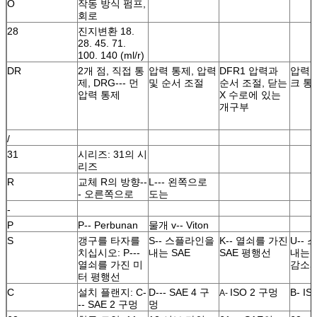
O
작동 방식 펌프,
회로
28
진지변환 18.
28. 45. 71.
100. 140 (ml/r)
DR
2개 점, 직접 통
압력 통제, 압력
DFR1 압력과
압력.
제, DRG--- 먼
및 순서 조절
순서 조절, 닫는
크 통
압력 통제
X 수로에 있는
개구부
/
31
시리즈: 31의 시
리즈
R
교체 R의 방향--
L--- 왼쪽으로
- 오른쪽으로
도는
-
P
P-- Perbunan
물개 v-- Viton
S
갱구를 타자를
S-- 스플라인을
K-- 열쇠를 가진
U--
치십시오: P---
내는 SAE
SAE 평행선
내는 SA
열쇠를 가진 미
감소시
터 평행선
C
설치 플랜지: C-
D--- SAE 4 구
ISO 2 구멍
B- I
A-
-- SAE 2 구멍
멍