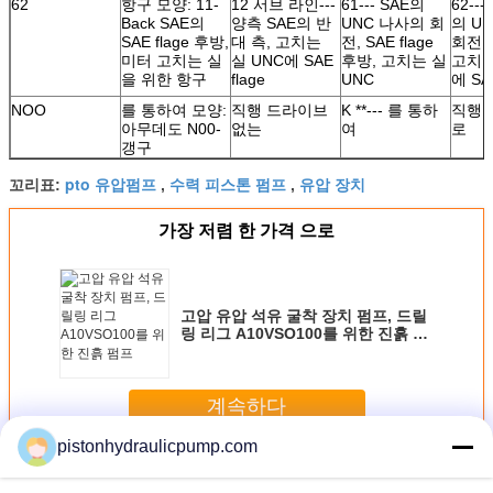
62
항구 모양: 11-
12 서브 라인---
61--- SAE의
62--
Back SAE의
양측 SAE의 반
UNC 나사의 회
의 U
SAE flage 후방,
대 측, 고치는
전, SAE flage
회전,
미터 고치는 실
실 UNC에 SAE
후방, 고치는 실
고치는
을 위한 항구
flage
UNC
에 SAE
NOO
를 통하여 모양:
직행 드라이브
K **--- 를 통하
직행 
아무데도 N00-
없는
여
로
갱구
pto 유압펌프
수력 피스톤 펌프
유압 장치
꼬리표:
,
,
가장 저렴 한 가격 으로
고압 유압 석유 굴착 장치 펌프, 드릴
링 리그 A10VSO100를 위한 진흙 펌
프
계속하다
pistonhydraulicpump.com
고압 유압 펌프
더 많은 것