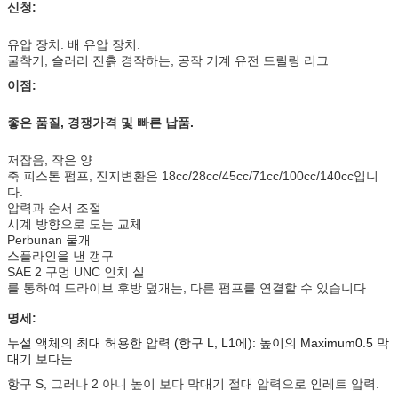
신청:
유압 장치. 배 유압 장치.
굴착기, 슬러리 진흙 경작하는, 공작 기계 유전 드릴링 리그
이점:
좋은 품질, 경쟁가격 및 빠른 납품.
저잡음, 작은 양
축 피스톤 펌프, 진지변환은 18cc/28cc/45cc/71cc/100cc/140cc입니
다.
압력과 순서 조절
시계 방향으로 도는 교체
Perbunan 물개
스플라인을 낸 갱구
SAE 2 구멍 UNC 인치 실
를 통하여 드라이브 후방 덮개는, 다른 펌프를 연결할 수 있습니다
명세:
누설 액체의 최대 허용한 압력 (항구 L, L1에): 높이의 Maximum0.5 막
대기 보다는
항구 S, 그러나 2 아니 높이 보다 막대기 절대 압력으로 인레트 압력.