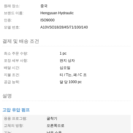
원래 장소:
중국
브랜드 이름:
Hengyuan Hydraulic
인증:
ISO9000
모델 번호:
A10VSO18/28/45/71/100/140
결제 및 배송 조건
최소 주문 수량:
1 pc
포장 세부 사항:
판지 상자
배달 시간:
십오일
지불 조건:
티 / T는, 패 / C 조
공급 능력:
달 당 1000 pc
설명
고압 유압 펌프
응용 프로그램:
굴착기
교체의 방향:
오른쪽으로
기능:
낮은 소음