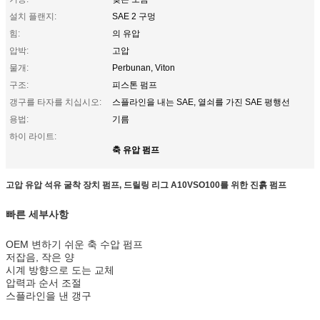
설치 플랜지:
SAE 2 구멍
힘:
의 유압
압박:
고압
물개:
Perbunan, Viton
구조:
피스톤 펌프
갱구를 타자를 치십시오:
스플라인을 내는 SAE, 열쇠를 가진 SAE 평행선
용법:
기름
하이 라이트:
축 유압 펌프
고압 유압 석유 굴착 장치 펌프, 드릴링 리그 A10VSO100를 위한 진흙 펌프
빠른 세부사항
OEM 변하기 쉬운 축 수압 펌프
저잡음, 작은 양
시계 방향으로 도는 교체
압력과 순서 조절
스플라인을 낸 갱구