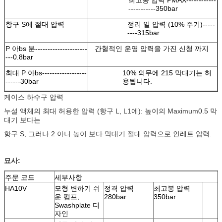
최고봉 압력 PMAX------------
-----------350bar
항구 S에 절대 압력
정리 일 압력 (10% 주기)-----
----315bar
P 아bs 분---------------------
간헐적인 운영 압력을 가진 신청 까지
---0.8bar
최대 P 아bs------------------
10% 의무에 215 막대기는 허
------30bar
용됩니다.
케이스 하수구 압력
누설 액체의 최대 허용한 압력 (항구 L, L1에): 높이의 Maximum0.5 막
대기 보다는
항구 S, 그러나 2 아니 높이 보다 막대기 절대 압력으로 인레트 압력.
묘사:
주문 코드
세부사항
HA10V
모형 변하기 쉬
정격 압력
최고봉 압력
운 펌프,
280bar
350bar
Swashplate 디
자인