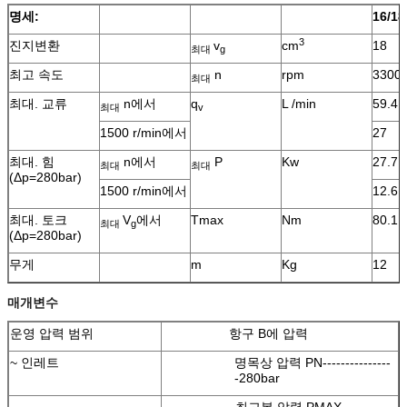
명세:
16/18
3
진지변환
v
cm
18
최대
g
최고 속도
n
rpm
3300
최대
최대. 교류
n에서
q
L /min
59.4
최대
v
1500 r/min에서
27
최대. 힘
n에서
P
Kw
27.7
최대
최대
(Δp=280bar)
1500 r/min에서
12.6
최대. 토크
V
에서
Tmax
Nm
80.1
최대
g
(Δp=280bar)
무게
m
Kg
12
매개변수
운영 압력 범위
항구 B에 압력
~ 인레트
명목상 압력 PN---------------
-280bar